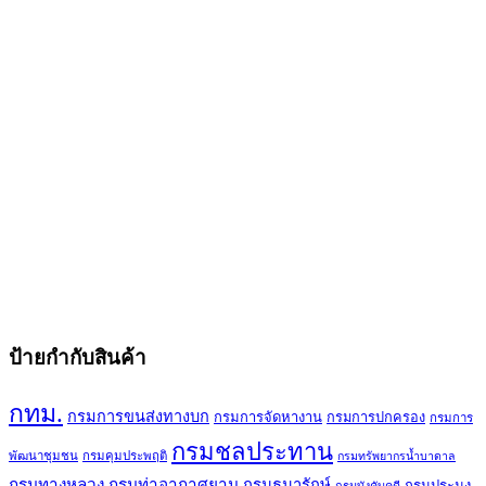
ป้ายกำกับสินค้า
กทม.
กรมการขนส่งทางบก
กรมการจัดหางาน
กรมการปกครอง
กรมการ
กรมชลประทาน
พัฒนาชุมชน
กรมคุมประพฤติ
กรมทรัพยากรน้ำบาดาล
กรมทางหลวง
กรมท่าอากาศยาน
กรมธนารักษ์
กรมประมง