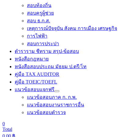
สอบท้องถิ่น
สอบครูผู้ช่วย
สอบ ธ.ก.ส.
เหตุการณ์ปัจจุบัน สังคม การเมือง เศรษฐกิจ
การไฟฟ้า
สอบการประปา
ตำราราม ชีทราม สรุป-ข้อสอบ
หนังสือกฎหมาย
หนังสือสอบประถม มัธยม ป.ตรี/โท
คู่มือ TAX AUDITOR
คู่มือ TOEIC/TOEFL
แนวข้อสอบแจกฟรี
แนวข้อสอบภาค ก. ก.พ.
แนวข้อสอบงานราชการอื่น
แนวข้อสอบตำรวจ
0
Total
0.00
฿