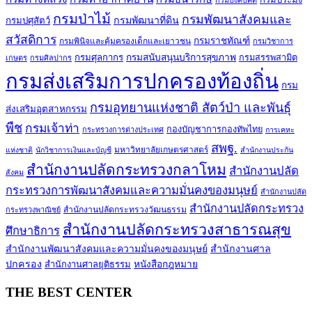
กรมบังคับคดี
กรมป่าไม้
กรมพัฒนาสังคมและ
กรมพัฒนาที่ดิน
กรมปศุสัตว์
สวัสดิการ
กรมราชทัณฑ์
กรมพินิจและคุ้มครองเด็กและเยาวชน
กรมวิชาการ
กรมศุลกากร
กรมสนับสนุนบริการสุขภาพ
กรมสรรพสามิต
เกษตร
กรมศิลปากร
กรมส่งเสริมการปกครองท้องถิ่น
กรม
กรมอุทยานแห่งชาติ สัตว์ป่า และพันธุ์
ส่งเสริมอุตสาหกรรม
พืช
กรมเจ้าท่า
กองบัญชาการกองทัพไทย
กระทรวงการต่างประเทศ
การเคหะ
สพฐ.
มหาวิทยาลัยเกษตรศาสตร์
แห่งชาติ
นักวิชาการเงินและบัญชี
สำนักงานประกัน
สำนักงานปลัดกระทรวงกลาโหม
สำนักงานปลัด
สังคม
กระทรวงการพัฒนาสังคมและความมั่นคงของมนุษย์
สำนักงานปลัด
สำนักงานปลัดกระทรวง
สำนักงานปลัดกระทรวงวัฒนธรรม
กระทรวงพาณิชย์
สำนักงานปลัดกระทรวงสาธารณสุข
ศึกษาธิการ
สำนักงานพัฒนาสังคมและความมั่นคงของมนุษย์
สำนักงานศาล
ปกครอง
สำนักงานศาลยุติธรรม
หนังสือกฎหมาย
THE BEST CENTER