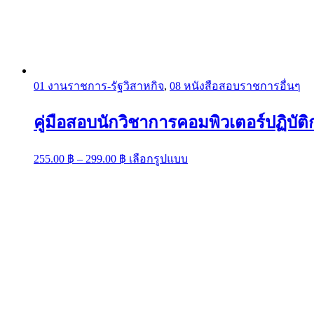
01 งานราชการ-รัฐวิสาหกิจ
,
08 หนังสือสอบราชการอื่นๆ
คู่มือสอบนักวิชาการคอมพิวเตอร์ปฏิบัต
Price
This
255.00
฿
–
299.00
฿
เลือกรูปแบบ
range:
product
has
255.00 ฿
multiple
through
variants.
299.00 ฿
The
options
may
be
chosen
on
the
product