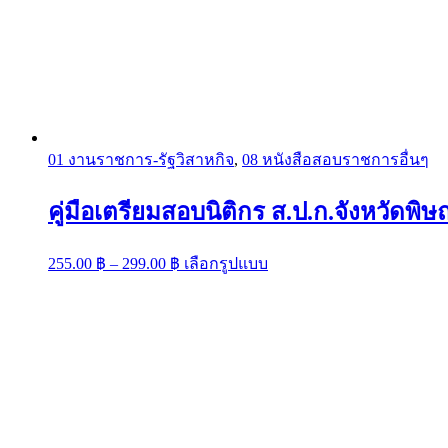
01 งานราชการ-รัฐวิสาหกิจ
,
08 หนังสือสอบราชการอื่นๆ
คู่มือเตรียมสอบนิติกร ส.ป.ก.จังหวัดพิษ
Price
This
255.00
฿
–
299.00
฿
เลือกรูปแบบ
range:
product
has
255.00 ฿
multiple
through
variants.
299.00 ฿
The
options
may
be
chosen
on