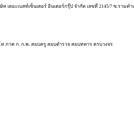
ิษัท เดอะเบสท์เซ็นเตอร์ อินเตอร์กรุ๊ป จำกัด เลขที่ 2145/7 ซ.รา
ี ป.โท ภาค ก. ก.พ. สอบครู สอบตำรวจ สอบทหาร ครบวงจร