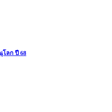
ณุโลก ปี 68