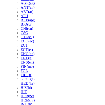
AGR(ag)
ANT(an)
ART(ar)
ATH
BAP(apr)
BIO(bi)
CHI(cn)
CSC
CTL(cu)
ECO(ec)
ECT
ECT(et)
ENG(en)
ENL(li)
ENS(en)
FIN(mb)
FOL
FRE(fr)
GEO(ge)
HED(ha)
HIS(hi)
HIT
HPR(pe)
HRM(hr)
INT (it)