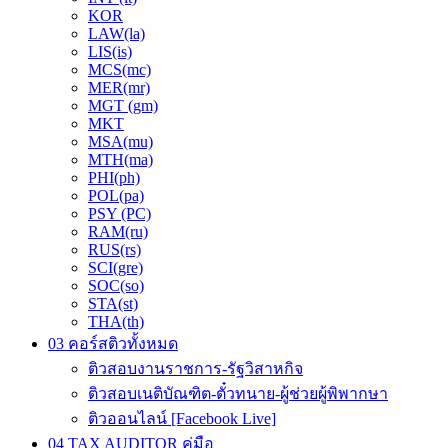
KOR
LAW(la)
LIS(is)
MCS(mc)
MER(mr)
MGT (gm)
MKT
MSA(mu)
MTH(ma)
PHI(ph)
POL(pa)
PSY (PC)
RAM(ru)
RUS(rs)
SCI(gre)
SOC(so)
STA(st)
THA(th)
03 คอร์สติวทั้งหมด
ติวสอบงานราชการ-รัฐวิสาหกิจ
ติวสอบเนติบัณฑิต-ตั๋วทนาย-ผู้ช่วยผู้พิพากษา
ติวออนไลน์ [Facebook Live]
04 TAX AUDITOR คู่มือ