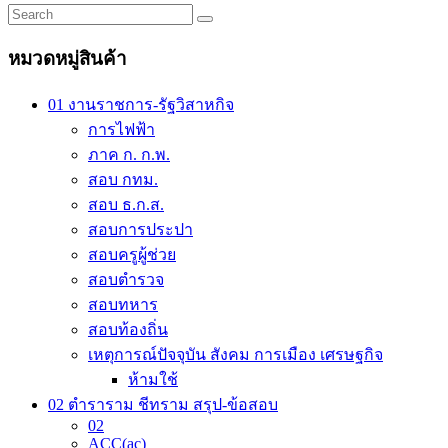
was:
is:
480.00 ฿.
432.00 ฿.
หมวดหมู่สินค้า
01 งานราชการ-รัฐวิสาหกิจ
การไฟฟ้า
ภาค ก. ก.พ.
สอบ กทม.
สอบ ธ.ก.ส.
สอบการประปา
สอบครูผู้ช่วย
สอบตำรวจ
สอบทหาร
สอบท้องถิ่น
เหตุการณ์ปัจจุบัน สังคม การเมือง เศรษฐกิจ
ห้ามใช้
02 ตำราราม ชีทราม สรุป-ข้อสอบ
02
ACC(ac)