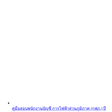
คู่มือสอบพนักงานบัญชี การไฟฟ้าส่วนภูมิภาค (กฟภ.) ปี