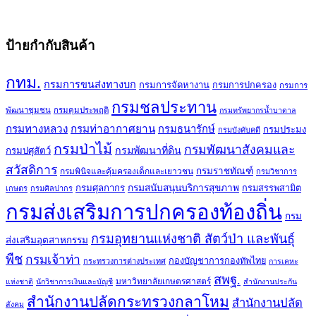
ป้ายกำกับสินค้า
กทม.
กรมการขนส่งทางบก
กรมการจัดหางาน
กรมการปกครอง
กรมการ
กรมชลประทาน
พัฒนาชุมชน
กรมคุมประพฤติ
กรมทรัพยากรน้ำบาดาล
กรมทางหลวง
กรมท่าอากาศยาน
กรมธนารักษ์
กรมประมง
กรมบังคับคดี
กรมป่าไม้
กรมพัฒนาสังคมและ
กรมพัฒนาที่ดิน
กรมปศุสัตว์
สวัสดิการ
กรมราชทัณฑ์
กรมพินิจและคุ้มครองเด็กและเยาวชน
กรมวิชาการ
กรมศุลกากร
กรมสนับสนุนบริการสุขภาพ
กรมสรรพสามิต
เกษตร
กรมศิลปากร
กรมส่งเสริมการปกครองท้องถิ่น
กรม
กรมอุทยานแห่งชาติ สัตว์ป่า และพันธุ์
ส่งเสริมอุตสาหกรรม
พืช
กรมเจ้าท่า
กองบัญชาการกองทัพไทย
กระทรวงการต่างประเทศ
การเคหะ
สพฐ.
มหาวิทยาลัยเกษตรศาสตร์
แห่งชาติ
นักวิชาการเงินและบัญชี
สำนักงานประกัน
สำนักงานปลัดกระทรวงกลาโหม
สำนักงานปลัด
สังคม