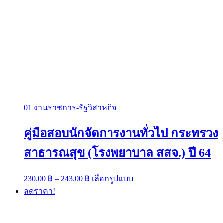
01 งานราชการ-รัฐวิสาหกิจ
คู่มือสอบนักจัดการงานทั่วไป กระทรวง
สาธารณสุข (โรงพยาบาล สสจ.) ปี 64
Price
This
230.00
฿
–
243.00
฿
เลือกรูปแบบ
range:
product
ลดราคา!
has
230.00 ฿
multiple
through
variants.
243.00 ฿
The