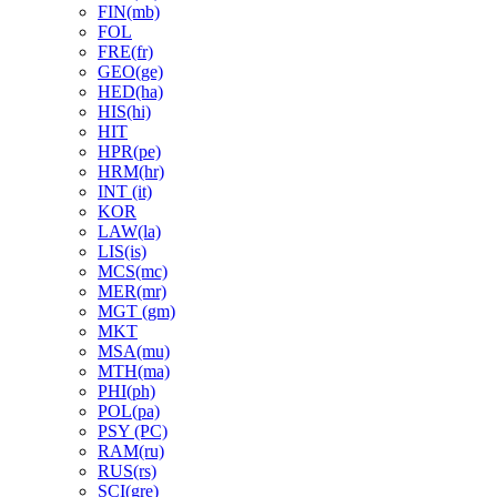
FIN(mb)
FOL
FRE(fr)
GEO(ge)
HED(ha)
HIS(hi)
HIT
HPR(pe)
HRM(hr)
INT (it)
KOR
LAW(la)
LIS(is)
MCS(mc)
MER(mr)
MGT (gm)
MKT
MSA(mu)
MTH(ma)
PHI(ph)
POL(pa)
PSY (PC)
RAM(ru)
RUS(rs)
SCI(gre)