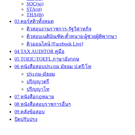
SOC(so)
STA(st)
THA(th)
03 คอร์สติวทั้งหมด
ติวสอบงานราชการ-รัฐวิสาหกิจ
ติวสอบเนติบัณฑิต-ตั๋วทนาย-ผู้ช่วยผู้พิพากษา
ติวออนไลน์ [Facebook Live]
04 TAX AUDITOR คู่มือ
05 TOEIC/TOEFL ภาษาอังกฤษ
06 หนังสือสอบประถม มัธยม ป.ตรี/โท
ประถม-มัธยม
ปริญญาตรี
ปริญญาโท
07 หนังสือกฎหมาย
08 หนังสือสอบราชการอื่นๆ
09 คลังข้อสอบ
ปิดปรับปรุง