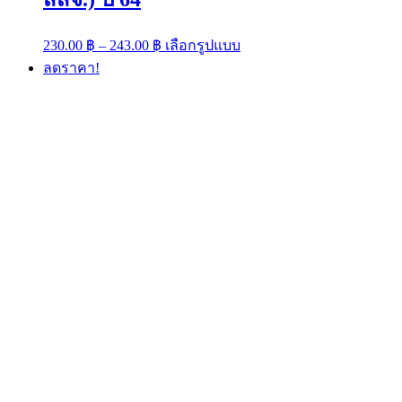
Price
This
230.00
฿
–
243.00
฿
เลือกรูปแบบ
range:
product
ลดราคา!
has
230.00 ฿
multiple
through
variants.
243.00 ฿
The
options
may
be
chosen
on
the
product
page