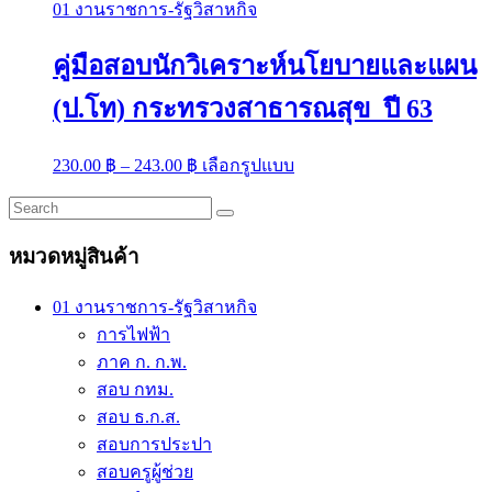
01 งานราชการ-รัฐวิสาหกิจ
คู่มือสอบนักวิเคราะห์นโยบายและแผน
(ป.โท) กระทรวงสาธารณสุข ปี 63
Price
This
230.00
฿
–
243.00
฿
เลือกรูปแบบ
range:
product
has
230.00 ฿
multiple
through
variants.
243.00 ฿
หมวดหมู่สินค้า
The
options
may
01 งานราชการ-รัฐวิสาหกิจ
be
การไฟฟ้า
chosen
on
ภาค ก. ก.พ.
the
สอบ กทม.
product
สอบ ธ.ก.ส.
page
สอบการประปา
สอบครูผู้ช่วย