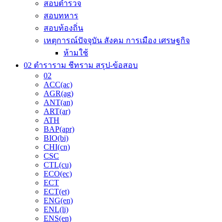
สอบตำรวจ
สอบทหาร
สอบท้องถิ่น
เหตุการณ์ปัจจุบัน สังคม การเมือง เศรษฐกิจ
ห้ามใช้
02 ตำราราม ชีทราม สรุป-ข้อสอบ
02
ACC(ac)
AGR(ag)
ANT(an)
ART(ar)
ATH
BAP(apr)
BIO(bi)
CHI(cn)
CSC
CTL(cu)
ECO(ec)
ECT
ECT(et)
ENG(en)
ENL(li)
ENS(en)