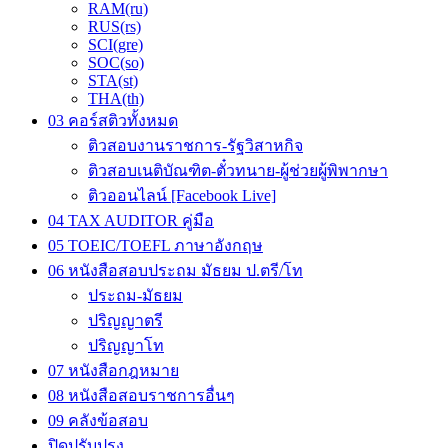
RAM(ru)
RUS(rs)
SCI(gre)
SOC(so)
STA(st)
THA(th)
03 คอร์สติวทั้งหมด
ติวสอบงานราชการ-รัฐวิสาหกิจ
ติวสอบเนติบัณฑิต-ตั๋วทนาย-ผู้ช่วยผู้พิพากษา
ติวออนไลน์ [Facebook Live]
04 TAX AUDITOR คู่มือ
05 TOEIC/TOEFL ภาษาอังกฤษ
06 หนังสือสอบประถม มัธยม ป.ตรี/โท
ประถม-มัธยม
ปริญญาตรี
ปริญญาโท
07 หนังสือกฎหมาย
08 หนังสือสอบราชการอื่นๆ
09 คลังข้อสอบ
ปิดปรับปรุง