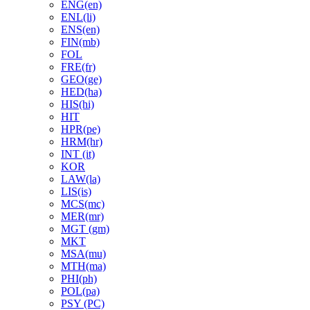
ENG(en)
ENL(li)
ENS(en)
FIN(mb)
FOL
FRE(fr)
GEO(ge)
HED(ha)
HIS(hi)
HIT
HPR(pe)
HRM(hr)
INT (it)
KOR
LAW(la)
LIS(is)
MCS(mc)
MER(mr)
MGT (gm)
MKT
MSA(mu)
MTH(ma)
PHI(ph)
POL(pa)
PSY (PC)