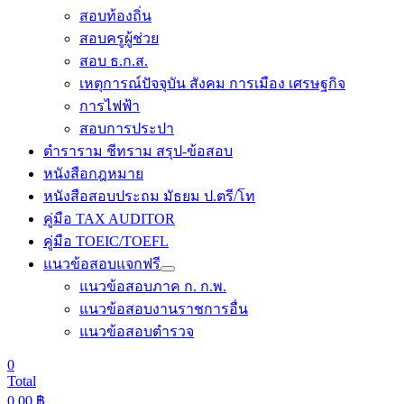
สอบท้องถิ่น
สอบครูผู้ช่วย
สอบ ธ.ก.ส.
เหตุการณ์ปัจจุบัน สังคม การเมือง เศรษฐกิจ
การไฟฟ้า
สอบการประปา
ตำราราม ชีทราม สรุป-ข้อสอบ
หนังสือกฎหมาย
หนังสือสอบประถม มัธยม ป.ตรี/โท
คู่มือ TAX AUDITOR
คู่มือ TOEIC/TOEFL
แนวข้อสอบแจกฟรี
แนวข้อสอบภาค ก. ก.พ.
แนวข้อสอบงานราชการอื่น
แนวข้อสอบตำรวจ
0
Total
0.00
฿