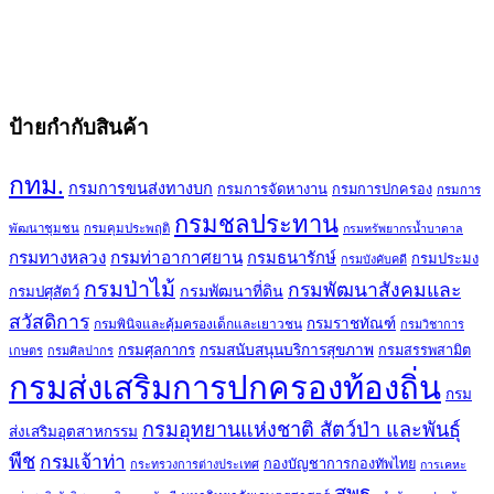
ป้ายกำกับสินค้า
กทม.
กรมการขนส่งทางบก
กรมการจัดหางาน
กรมการปกครอง
กรมการ
กรมชลประทาน
พัฒนาชุมชน
กรมคุมประพฤติ
กรมทรัพยากรน้ำบาดาล
กรมทางหลวง
กรมท่าอากาศยาน
กรมธนารักษ์
กรมประมง
กรมบังคับคดี
กรมป่าไม้
กรมพัฒนาสังคมและ
กรมพัฒนาที่ดิน
กรมปศุสัตว์
สวัสดิการ
กรมราชทัณฑ์
กรมพินิจและคุ้มครองเด็กและเยาวชน
กรมวิชาการ
กรมศุลกากร
กรมสนับสนุนบริการสุขภาพ
กรมสรรพสามิต
เกษตร
กรมศิลปากร
กรมส่งเสริมการปกครองท้องถิ่น
กรม
กรมอุทยานแห่งชาติ สัตว์ป่า และพันธุ์
ส่งเสริมอุตสาหกรรม
พืช
กรมเจ้าท่า
กองบัญชาการกองทัพไทย
กระทรวงการต่างประเทศ
การเคหะ
สพฐ.