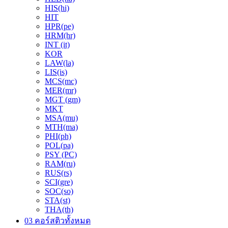
HIS(hi)
HIT
HPR(pe)
HRM(hr)
INT (it)
KOR
LAW(la)
LIS(is)
MCS(mc)
MER(mr)
MGT (gm)
MKT
MSA(mu)
MTH(ma)
PHI(ph)
POL(pa)
PSY (PC)
RAM(ru)
RUS(rs)
SCI(gre)
SOC(so)
STA(st)
THA(th)
03 คอร์สติวทั้งหมด