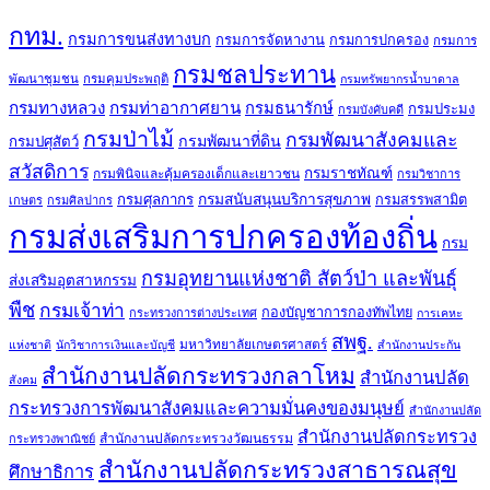
กทม.
กรมการขนส่งทางบก
กรมการจัดหางาน
กรมการปกครอง
กรมการ
กรมชลประทาน
พัฒนาชุมชน
กรมคุมประพฤติ
กรมทรัพยากรน้ำบาดาล
กรมทางหลวง
กรมท่าอากาศยาน
กรมธนารักษ์
กรมประมง
กรมบังคับคดี
กรมป่าไม้
กรมพัฒนาสังคมและ
กรมพัฒนาที่ดิน
กรมปศุสัตว์
สวัสดิการ
กรมราชทัณฑ์
กรมพินิจและคุ้มครองเด็กและเยาวชน
กรมวิชาการ
กรมศุลกากร
กรมสนับสนุนบริการสุขภาพ
กรมสรรพสามิต
เกษตร
กรมศิลปากร
กรมส่งเสริมการปกครองท้องถิ่น
กรม
กรมอุทยานแห่งชาติ สัตว์ป่า และพันธุ์
ส่งเสริมอุตสาหกรรม
พืช
กรมเจ้าท่า
กองบัญชาการกองทัพไทย
กระทรวงการต่างประเทศ
การเคหะ
สพฐ.
มหาวิทยาลัยเกษตรศาสตร์
แห่งชาติ
นักวิชาการเงินและบัญชี
สำนักงานประกัน
สำนักงานปลัดกระทรวงกลาโหม
สำนักงานปลัด
สังคม
กระทรวงการพัฒนาสังคมและความมั่นคงของมนุษย์
สำนักงานปลัด
สำนักงานปลัดกระทรวง
สำนักงานปลัดกระทรวงวัฒนธรรม
กระทรวงพาณิชย์
สำนักงานปลัดกระทรวงสาธารณสุข
ศึกษาธิการ