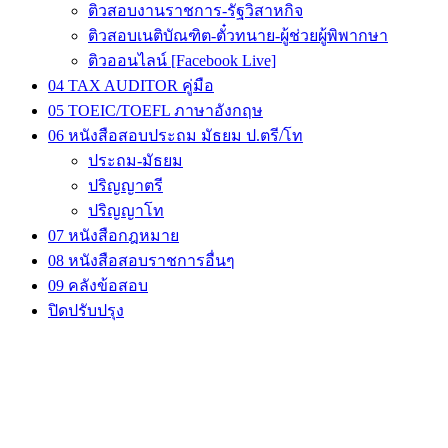
ติวสอบงานราชการ-รัฐวิสาหกิจ
ติวสอบเนติบัณฑิต-ตั๋วทนาย-ผู้ช่วยผู้พิพากษา
ติวออนไลน์ [Facebook Live]
04 TAX AUDITOR คู่มือ
05 TOEIC/TOEFL ภาษาอังกฤษ
06 หนังสือสอบประถม มัธยม ป.ตรี/โท
ประถม-มัธยม
ปริญญาตรี
ปริญญาโท
07 หนังสือกฎหมาย
08 หนังสือสอบราชการอื่นๆ
09 คลังข้อสอบ
ปิดปรับปรุง