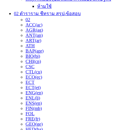
ห้ามใช้
02 ตำราราม ชีทราม สรุป-ข้อสอบ
02
ACC(ac)
AGR(ag)
ANT(an)
ART(ar)
ATH
BAP(apr)
BIO(bi)
CHI(cn)
CSC
CTL(cu)
ECO(ec)
ECT
ECT(et)
ENG(en)
ENL(li)
ENS(en)
FIN(mb)
FOL
FRE(fr)
GEO(ge)
HED(ha)