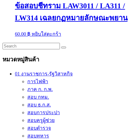
ข้อสอบชีทราม LAW3011 / LA311 /
LW314 เฉลยกฏหมายลักษณะพยาน
60.00
฿
หยิบใส่ตะกร้า
หมวดหมู่สินค้า
01 งานราชการ-รัฐวิสาหกิจ
การไฟฟ้า
ภาค ก. ก.พ.
สอบ กทม.
สอบ ธ.ก.ส.
สอบการประปา
สอบครูผู้ช่วย
สอบตำรวจ
สอบทหาร