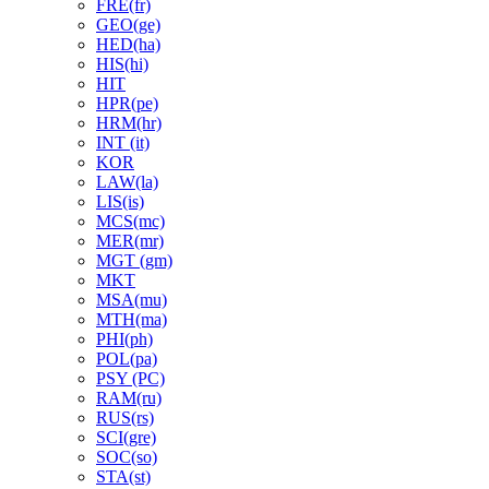
FRE(fr)
GEO(ge)
HED(ha)
HIS(hi)
HIT
HPR(pe)
HRM(hr)
INT (it)
KOR
LAW(la)
LIS(is)
MCS(mc)
MER(mr)
MGT (gm)
MKT
MSA(mu)
MTH(ma)
PHI(ph)
POL(pa)
PSY (PC)
RAM(ru)
RUS(rs)
SCI(gre)
SOC(so)
STA(st)