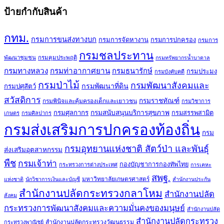
ป้ายกำกับสินค้า
กทม.
กรมการขนส่งทางบก
กรมการจัดหางาน
กรมการปกครอง
กรมการ
กรมชลประทาน
พัฒนาชุมชน
กรมคุมประพฤติ
กรมทรัพยากรน้ำบาดาล
กรมทางหลวง
กรมท่าอากาศยาน
กรมธนารักษ์
กรมประมง
กรมบังคับคดี
กรมป่าไม้
กรมพัฒนาสังคมและ
กรมพัฒนาที่ดิน
กรมปศุสัตว์
สวัสดิการ
กรมราชทัณฑ์
กรมพินิจและคุ้มครองเด็กและเยาวชน
กรมวิชาการ
กรมศุลกากร
กรมสนับสนุนบริการสุขภาพ
กรมสรรพสามิต
เกษตร
กรมศิลปากร
กรมส่งเสริมการปกครองท้องถิ่น
กรม
กรมอุทยานแห่งชาติ สัตว์ป่า และพันธุ์
ส่งเสริมอุตสาหกรรม
พืช
กรมเจ้าท่า
กองบัญชาการกองทัพไทย
กระทรวงการต่างประเทศ
การเคหะ
สพฐ.
มหาวิทยาลัยเกษตรศาสตร์
แห่งชาติ
นักวิชาการเงินและบัญชี
สำนักงานประกัน
สำนักงานปลัดกระทรวงกลาโหม
สำนักงานปลัด
สังคม
กระทรวงการพัฒนาสังคมและความมั่นคงของมนุษย์
สำนักงานปลัด
สำนักงานปลัดกระทรวง
สำนักงานปลัดกระทรวงวัฒนธรรม
กระทรวงพาณิชย์