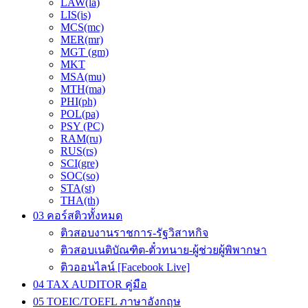
LAW(la)
LIS(is)
MCS(mc)
MER(mr)
MGT (gm)
MKT
MSA(mu)
MTH(ma)
PHI(ph)
POL(pa)
PSY (PC)
RAM(ru)
RUS(rs)
SCI(gre)
SOC(so)
STA(st)
THA(th)
03 คอร์สติวทั้งหมด
ติวสอบงานราชการ-รัฐวิสาหกิจ
ติวสอบเนติบัณฑิต-ตั๋วทนาย-ผู้ช่วยผู้พิพากษา
ติวออนไลน์ [Facebook Live]
04 TAX AUDITOR คู่มือ
05 TOEIC/TOEFL ภาษาอังกฤษ