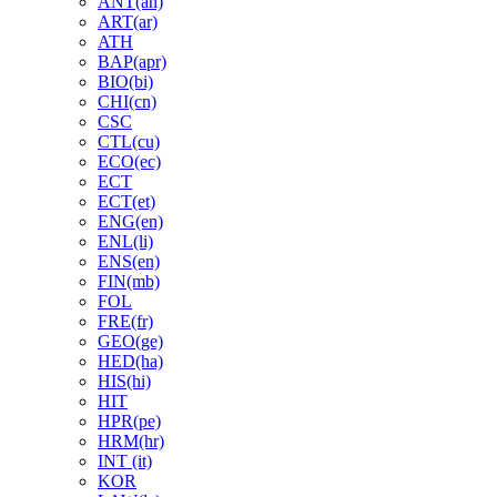
ANT(an)
ART(ar)
ATH
BAP(apr)
BIO(bi)
CHI(cn)
CSC
CTL(cu)
ECO(ec)
ECT
ECT(et)
ENG(en)
ENL(li)
ENS(en)
FIN(mb)
FOL
FRE(fr)
GEO(ge)
HED(ha)
HIS(hi)
HIT
HPR(pe)
HRM(hr)
INT (it)
KOR