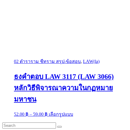
02 ตำราราม ชีทราม สรุป-ข้อสอบ
,
LAW(la)
ธงคำตอบ LAW 3117 (LAW 3066)
หลักวิธีพิจารณาความในกฏหมาย
มหาชน
Price
This
52.00
฿
–
59.00
฿
เลือกรูปแบบ
range:
product
has
52.00 ฿
multiple