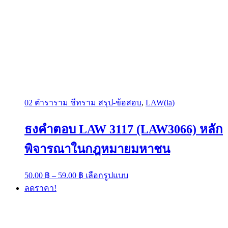
02 ตำราราม ชีทราม สรุป-ข้อสอบ
,
LAW(la)
ธงคำตอบ LAW 3117 (LAW3066) หลัก
พิจารณาในกฎหมายมหาชน
Price
This
50.00
฿
–
59.00
฿
เลือกรูปแบบ
range:
product
ลดราคา!
has
50.00 ฿
multiple
through
variants.
59.00 ฿
The
options