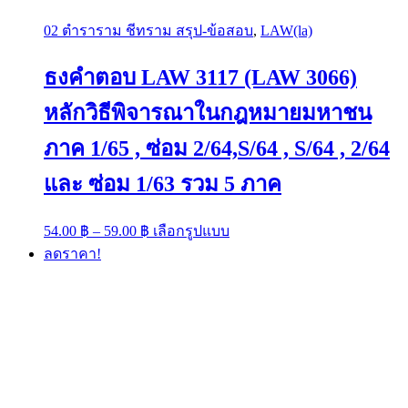
02 ตำราราม ชีทราม สรุป-ข้อสอบ
,
LAW(la)
ธงคำตอบ LAW 3117 (LAW 3066)
หลักวิธีพิจารณาในกฎหมายมหาชน
ภาค 1/65 , ซ่อม 2/64,S/64 , S/64 , 2/64
และ ซ่อม 1/63 รวม 5 ภาค
Price
This
54.00
฿
–
59.00
฿
เลือกรูปแบบ
range:
product
ลดราคา!
has
54.00 ฿
multiple
through
variants.
59.00 ฿
The
options
may
be
chosen
on
the