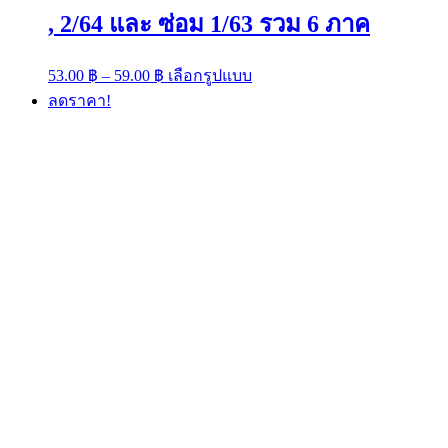
, 2/64 และ ซ่อม 1/63 รวม 6 ภาค
Price
This
53.00
฿
–
59.00
฿
เลือกรูปแบบ
range:
product
ลดราคา!
has
53.00 ฿
multiple
through
variants.
59.00 ฿
The
options
may
be
chosen
on
the
product
page