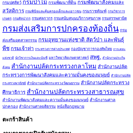
กรมป่าไม้
กรมพัฒนาสังคมและ
กรมพัฒนาที่ดิน
กรมปศุสัตว์
สวัสดิการ
กรมราชทัณฑ์
กรมพินิจและคุ้มครองเด็กและเยาวชน
กรมวิชาการ
กรมศุลกากร
กรมสนับสนุนบริการสุขภาพ
กรมสรรพสามิต
เกษตร
กรมศิลปากร
กรมส่งเสริมการปกครองท้องถิ่น
กรม
กรมอุทยานแห่งชาติ สัตว์ป่า และพันธุ์
ส่งเสริมอุตสาหกรรม
พืช
กรมเจ้าท่า
กองบัญชาการกองทัพไทย
กระทรวงการต่างประเทศ
การเคหะ
สพฐ.
มหาวิทยาลัยเกษตรศาสตร์
แห่งชาติ
นักวิชาการเงินและบัญชี
สำนักงานประกัน
สำนักงานปลัดกระทรวงกลาโหม
สำนักงานปลัด
สังคม
กระทรวงการพัฒนาสังคมและความมั่นคงของมนุษย์
สำนักงานปลัด
สำนักงานปลัดกระทรวง
สำนักงานปลัดกระทรวงวัฒนธรรม
กระทรวงพาณิชย์
สำนักงานปลัดกระทรวงสาธารณสุข
ศึกษาธิการ
สำนักงานพัฒนาสังคมและความมั่นคงของมนุษย์
สำนักงานศาล
ปกครอง
สำนักงานศาลยุติธรรม
หนังสือกฎหมาย
ตะกร้าสินค้า