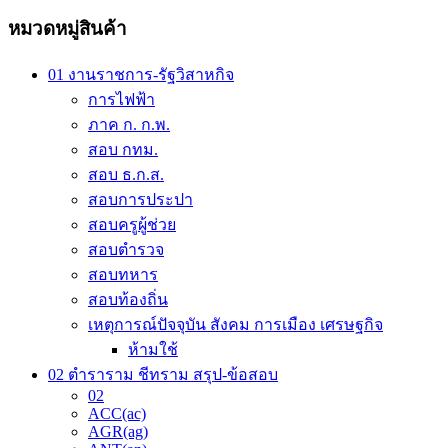
through
variants.
59.00 ฿
หมวดหมู่สินค้า
The
options
may
01 งานราชการ-รัฐวิสาหกิจ
be
การไฟฟ้า
chosen
on
ภาค ก. ก.พ.
the
สอบ กทม.
product
สอบ ธ.ก.ส.
page
สอบการประปา
สอบครูผู้ช่วย
สอบตำรวจ
สอบทหาร
สอบท้องถิ่น
เหตุการณ์ปัจจุบัน สังคม การเมือง เศรษฐกิจ
ห้ามใช้
02 ตำราราม ชีทราม สรุป-ข้อสอบ
02
ACC(ac)
AGR(ag)