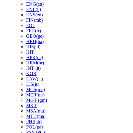
ENG(en)
ENL(li)
ENS(en)
FIN(mb)
FOL
FRE(fr)
GEO(ge)
HED(ha)
HIS(hi)
HIT
HPR(pe)
HRM(hr)
INT (it)
KOR
LAW(la)
LIS(is)
MCS(mc)
MER(mr)
MGT (gm)
MKT
MSA(mu)
MTH(ma)
PHI(ph)
POL(pa)
PSY (PC)