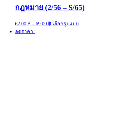
กฎหมาย (2/56 – S/65)
Price
This
62.00
฿
–
69.00
฿
เลือกรูปแบบ
range:
product
ลดราคา!
has
62.00 ฿
multiple
through
variants.
69.00 ฿
The
options
may
be
chosen
on
the
product
page