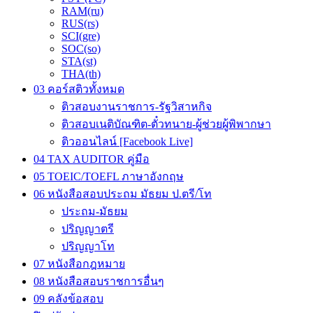
RAM(ru)
RUS(rs)
SCI(gre)
SOC(so)
STA(st)
THA(th)
03 คอร์สติวทั้งหมด
ติวสอบงานราชการ-รัฐวิสาหกิจ
ติวสอบเนติบัณฑิต-ตั๋วทนาย-ผู้ช่วยผู้พิพากษา
ติวออนไลน์ [Facebook Live]
04 TAX AUDITOR คู่มือ
05 TOEIC/TOEFL ภาษาอังกฤษ
06 หนังสือสอบประถม มัธยม ป.ตรี/โท
ประถม-มัธยม
ปริญญาตรี
ปริญญาโท
07 หนังสือกฎหมาย
08 หนังสือสอบราชการอื่นๆ
09 คลังข้อสอบ