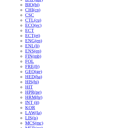
BIO(bi)
CHI(cn)
CSC
CTL(cu)
ECO(ec)
ECT
ECT(et)
ENG(en)
ENL(li)
ENS(en)
FIN(mb)
FOL
FRE(fr)
GEO(ge)
HED(ha)
HIS(hi)
HIT
HPR(pe)
HRM(hr)
INT (it)
KOR
LAW(la)
LIS(is)
MCS(mc)