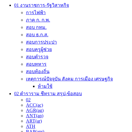
may
01 งานราชการ-รัฐวิสาหกิจ
be
การไฟฟ้า
chosen
on
ภาค ก. ก.พ.
the
สอบ กทม.
product
สอบ ธ.ก.ส.
page
สอบการประปา
สอบครูผู้ช่วย
สอบตำรวจ
สอบทหาร
สอบท้องถิ่น
เหตุการณ์ปัจจุบัน สังคม การเมือง เศรษฐกิจ
ห้ามใช้
02 ตำราราม ชีทราม สรุป-ข้อสอบ
02
ACC(ac)
AGR(ag)
ANT(an)
ART(ar)
ATH
BAP(apr)