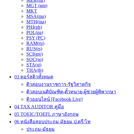
MER(mr)
MGT (gm)
MKT
MSA(mu)
MTH(ma)
PHI(ph)
POL(pa)
PSY (PC)
RAM(ru)
RUS(rs)
SCI(gre)
SOC(so)
STA(st)
THA(th)
03 คอร์สติวทั้งหมด
ติวสอบงานราชการ-รัฐวิสาหกิจ
ติวสอบเนติบัณฑิต-ตั๋วทนาย-ผู้ช่วยผู้พิพากษา
ติวออนไลน์ [Facebook Live]
04 TAX AUDITOR คู่มือ
05 TOEIC/TOEFL ภาษาอังกฤษ
06 หนังสือสอบประถม มัธยม ป.ตรี/โท
ประถม-มัธยม