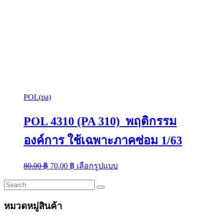
POL(pa)
POL 4310 (PA 310) พฤติกรรม
องค์การ ใช้เฉพาะภาคซ่อม 1/63
Original
Current
This
80.00
฿
70.00
฿
เลือกรูปแบบ
price
price
product
was:
is:
has
multiple
80.00 ฿.
70.00 ฿.
variants.
หมวดหมู่สินค้า
The
options