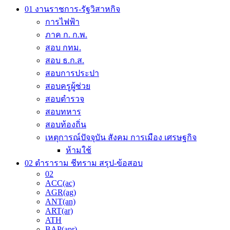
may
01 งานราชการ-รัฐวิสาหกิจ
be
การไฟฟ้า
chosen
on
ภาค ก. ก.พ.
the
สอบ กทม.
product
สอบ ธ.ก.ส.
page
สอบการประปา
สอบครูผู้ช่วย
สอบตำรวจ
สอบทหาร
สอบท้องถิ่น
เหตุการณ์ปัจจุบัน สังคม การเมือง เศรษฐกิจ
ห้ามใช้
02 ตำราราม ชีทราม สรุป-ข้อสอบ
02
ACC(ac)
AGR(ag)
ANT(an)
ART(ar)
ATH
BAP(apr)