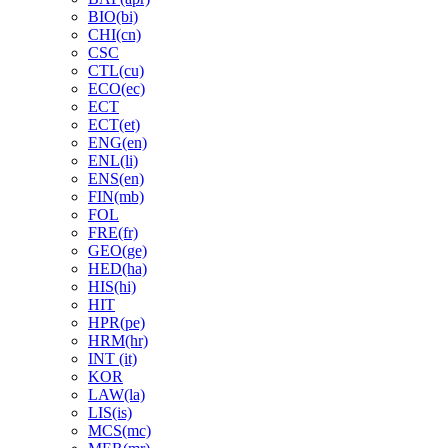
BIO(bi)
CHI(cn)
CSC
CTL(cu)
ECO(ec)
ECT
ECT(et)
ENG(en)
ENL(li)
ENS(en)
FIN(mb)
FOL
FRE(fr)
GEO(ge)
HED(ha)
HIS(hi)
HIT
HPR(pe)
HRM(hr)
INT (it)
KOR
LAW(la)
LIS(is)
MCS(mc)