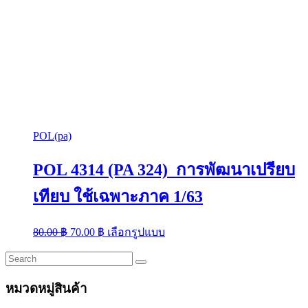
POL(pa)
POL 4314 (PA 324) การพัฒนาเปรียบ
เทียบ ใช้เฉพาะภาค 1/63
Original
Current
This
80.00
฿
70.00
฿
เลือกรูปแบบ
price
price
product
was:
is:
has
multiple
80.00 ฿.
70.00 ฿.
variants.
หมวดหมู่สินค้า
The
options