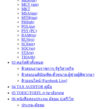
MER(mr)
MGT (gm)
MKT
MSA(mu)
MTH(ma)
PHI(ph)
POL(pa)
PSY (PC)
RAM(ru)
RUS(rs)
SCI(gre)
SOC(so)
STA(st)
THA(th)
03 คอร์สติวทั้งหมด
ติวสอบงานราชการ-รัฐวิสาหกิจ
ติวสอบเนติบัณฑิต-ตั๋วทนาย-ผู้ช่วยผู้พิพากษา
ติวออนไลน์ [Facebook Live]
04 TAX AUDITOR คู่มือ
05 TOEIC/TOEFL ภาษาอังกฤษ
06 หนังสือสอบประถม มัธยม ป.ตรี/โท
ประถม-มัธยม