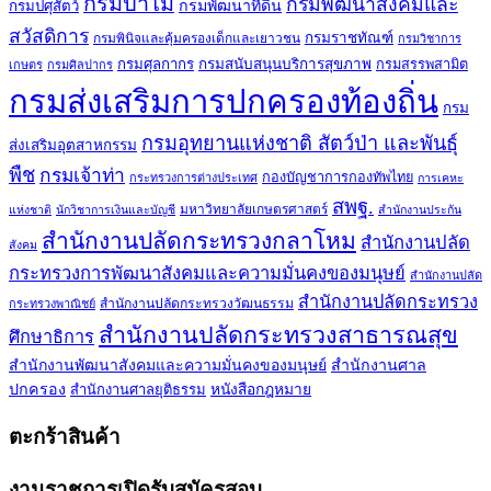
กรมป่าไม้
กรมพัฒนาสังคมและ
กรมพัฒนาที่ดิน
กรมปศุสัตว์
สวัสดิการ
กรมราชทัณฑ์
กรมพินิจและคุ้มครองเด็กและเยาวชน
กรมวิชาการ
กรมศุลกากร
กรมสนับสนุนบริการสุขภาพ
กรมสรรพสามิต
เกษตร
กรมศิลปากร
กรมส่งเสริมการปกครองท้องถิ่น
กรม
กรมอุทยานแห่งชาติ สัตว์ป่า และพันธุ์
ส่งเสริมอุตสาหกรรม
พืช
กรมเจ้าท่า
กองบัญชาการกองทัพไทย
กระทรวงการต่างประเทศ
การเคหะ
สพฐ.
มหาวิทยาลัยเกษตรศาสตร์
แห่งชาติ
นักวิชาการเงินและบัญชี
สำนักงานประกัน
สำนักงานปลัดกระทรวงกลาโหม
สำนักงานปลัด
สังคม
กระทรวงการพัฒนาสังคมและความมั่นคงของมนุษย์
สำนักงานปลัด
สำนักงานปลัดกระทรวง
สำนักงานปลัดกระทรวงวัฒนธรรม
กระทรวงพาณิชย์
สำนักงานปลัดกระทรวงสาธารณสุข
ศึกษาธิการ
สำนักงานพัฒนาสังคมและความมั่นคงของมนุษย์
สำนักงานศาล
ปกครอง
สำนักงานศาลยุติธรรม
หนังสือกฎหมาย
ตะกร้าสินค้า
งานราชการเปิดรับสมัครสอบ