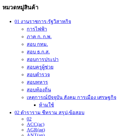
variants.
80.00 ฿
หมวดหมู่สินค้า
The
options
may
01 งานราชการ-รัฐวิสาหกิจ
be
การไฟฟ้า
chosen
on
ภาค ก. ก.พ.
the
สอบ กทม.
product
สอบ ธ.ก.ส.
page
สอบการประปา
สอบครูผู้ช่วย
สอบตำรวจ
สอบทหาร
สอบท้องถิ่น
เหตุการณ์ปัจจุบัน สังคม การเมือง เศรษฐกิจ
ห้ามใช้
02 ตำราราม ชีทราม สรุป-ข้อสอบ
02
ACC(ac)
AGR(ag)
ANT(an)