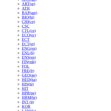
ART(ar)
ATH
BAP(apr)
BIO(bi)
CHI(cn)
CSC
CTL(cu)
ECO(ec)
ECT
ECT(et)
ENG(en)
ENL(li)
ENS(en)
FIN(mb)
FOL
FRE(fr)
GEO(ge)
HED(ha)
HIS(hi)
HIT
HPR(pe)
HRM(hr)
INT (it)
KOR
LAW(la)