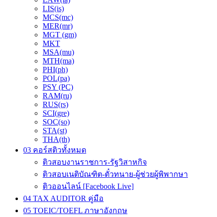
LIS(is)
MCS(mc)
MER(mr)
MGT (gm)
MKT
MSA(mu)
MTH(ma)
PHI(ph)
POL(pa)
PSY (PC)
RAM(ru)
RUS(rs)
SCI(gre)
SOC(so)
STA(st)
THA(th)
03 คอร์สติวทั้งหมด
ติวสอบงานราชการ-รัฐวิสาหกิจ
ติวสอบเนติบัณฑิต-ตั๋วทนาย-ผู้ช่วยผู้พิพากษา
ติวออนไลน์ [Facebook Live]
04 TAX AUDITOR คู่มือ
05 TOEIC/TOEFL ภาษาอังกฤษ