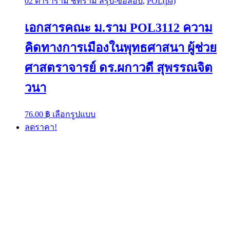
02 ตำราราม ชีทราม สรุป-ข้อสอบ
,
POL(pa)
เอกสารคณะ ม.ราม POL3112 ความ
คิดทางการเมืองในพุทธศาสนา ผู้ช่วย
ศาสตราจารย์ ดร.ผกาวดี สุพรรณจิต
วนา
This
76.00
฿
เลือกรูปแบบ
product
ลดราคา!
has
multiple
variants.
The
options
may
be
chosen
on
the
product