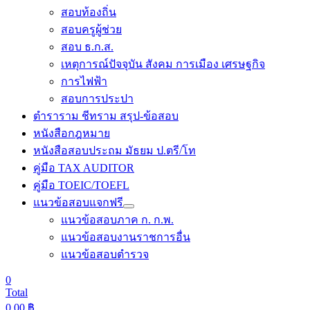
สอบท้องถิ่น
สอบครูผู้ช่วย
สอบ ธ.ก.ส.
เหตุการณ์ปัจจุบัน สังคม การเมือง เศรษฐกิจ
การไฟฟ้า
สอบการประปา
ตำราราม ชีทราม สรุป-ข้อสอบ
หนังสือกฎหมาย
หนังสือสอบประถม มัธยม ป.ตรี/โท
คู่มือ TAX AUDITOR
คู่มือ TOEIC/TOEFL
แนวข้อสอบแจกฟรี
แนวข้อสอบภาค ก. ก.พ.
แนวข้อสอบงานราชการอื่น
แนวข้อสอบตำรวจ
0
Total
0.00
฿