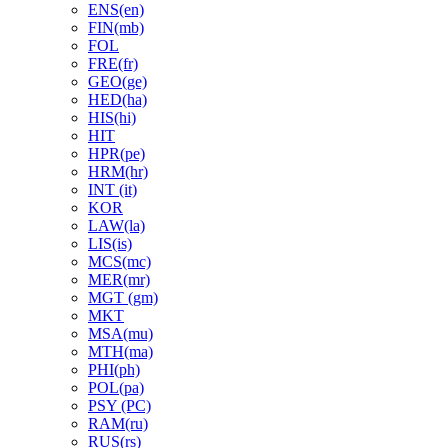
ENS(en)
FIN(mb)
FOL
FRE(fr)
GEO(ge)
HED(ha)
HIS(hi)
HIT
HPR(pe)
HRM(hr)
INT (it)
KOR
LAW(la)
LIS(is)
MCS(mc)
MER(mr)
MGT (gm)
MKT
MSA(mu)
MTH(ma)
PHI(ph)
POL(pa)
PSY (PC)
RAM(ru)
RUS(rs)