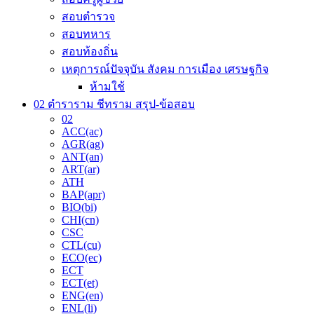
สอบตำรวจ
สอบทหาร
สอบท้องถิ่น
เหตุการณ์ปัจจุบัน สังคม การเมือง เศรษฐกิจ
ห้ามใช้
02 ตำราราม ชีทราม สรุป-ข้อสอบ
02
ACC(ac)
AGR(ag)
ANT(an)
ART(ar)
ATH
BAP(apr)
BIO(bi)
CHI(cn)
CSC
CTL(cu)
ECO(ec)
ECT
ECT(et)
ENG(en)
ENL(li)