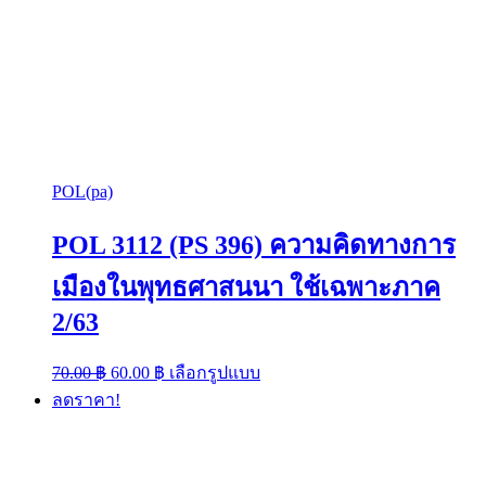
POL(pa)
POL 3112 (PS 396) ความคิดทางการ
เมืองในพุทธศาสนนา ใช้เฉพาะภาค
2/63
Original
Current
This
70.00
฿
60.00
฿
เลือกรูปแบบ
price
price
product
ลดราคา!
was:
is:
has
multiple
70.00 ฿.
60.00 ฿.
variants.
The
options