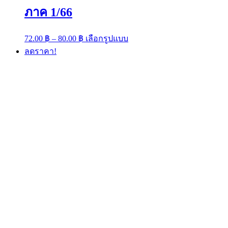
ภาค 1/66
Price
This
72.00
฿
–
80.00
฿
เลือกรูปแบบ
range:
product
ลดราคา!
has
72.00 ฿
multiple
through
variants.
80.00 ฿
The
options
may
be
chosen
on
the
product
page