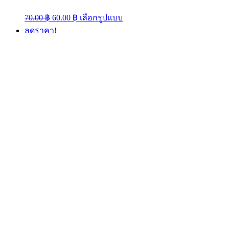
Original
Current
This
70.00
฿
60.00
฿
เลือกรูปแบบ
price
price
product
ลดราคา!
was:
is:
has
multiple
70.00 ฿.
60.00 ฿.
variants.
The
options
may
be
chosen
on
the
product
page