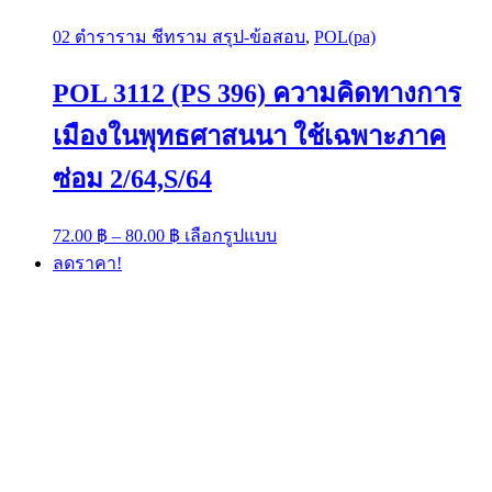
02 ตำราราม ชีทราม สรุป-ข้อสอบ
,
POL(pa)
POL 3112 (PS 396) ความคิดทางการ
เมืองในพุทธศาสนนา ใช้เฉพาะภาค
ซ่อม 2/64,S/64
Price
This
72.00
฿
–
80.00
฿
เลือกรูปแบบ
range:
product
ลดราคา!
has
72.00 ฿
multiple
through
variants.
80.00 ฿
The
options
may
be
chosen
on
the
product
page