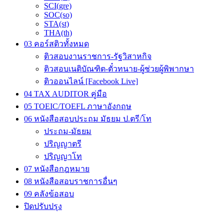
SCI(gre)
SOC(so)
STA(st)
THA(th)
03 คอร์สติวทั้งหมด
ติวสอบงานราชการ-รัฐวิสาหกิจ
ติวสอบเนติบัณฑิต-ตั๋วทนาย-ผู้ช่วยผู้พิพากษา
ติวออนไลน์ [Facebook Live]
04 TAX AUDITOR คู่มือ
05 TOEIC/TOEFL ภาษาอังกฤษ
06 หนังสือสอบประถม มัธยม ป.ตรี/โท
ประถม-มัธยม
ปริญญาตรี
ปริญญาโท
07 หนังสือกฎหมาย
08 หนังสือสอบราชการอื่นๆ
09 คลังข้อสอบ
ปิดปรับปรุง