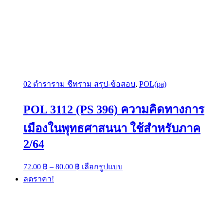
02 ตำราราม ชีทราม สรุป-ข้อสอบ
,
POL(pa)
POL 3112 (PS 396) ความคิดทางการ
เมืองในพุทธศาสนนา ใช้สำหรับภาค
2/64
Price
This
72.00
฿
–
80.00
฿
เลือกรูปแบบ
range:
product
ลดราคา!
has
72.00 ฿
multiple
through
variants.
80.00 ฿
The
options