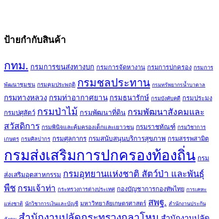
ป้ายกำกับสินค้า
กทม.
กรมการขนส่งทางบก
กรมการจัดหางาน
กรมการปกครอง
กรมการ
กรมชลประทาน
พัฒนาชุมชน
กรมคุมประพฤติ
กรมทรัพยากรน้ำบาดาล
กรมทางหลวง
กรมท่าอากาศยาน
กรมธนารักษ์
กรมประมง
กรมบังคับคดี
กรมป่าไม้
กรมพัฒนาสังคมและ
กรมพัฒนาที่ดิน
กรมปศุสัตว์
สวัสดิการ
กรมราชทัณฑ์
กรมพินิจและคุ้มครองเด็กและเยาวชน
กรมวิชาการ
กรมศุลกากร
กรมสนับสนุนบริการสุขภาพ
กรมสรรพสามิต
เกษตร
กรมศิลปากร
กรมส่งเสริมการปกครองท้องถิ่น
กรม
กรมอุทยานแห่งชาติ สัตว์ป่า และพันธุ์
ส่งเสริมอุตสาหกรรม
พืช
กรมเจ้าท่า
กองบัญชาการกองทัพไทย
กระทรวงการต่างประเทศ
การเคหะ
สพฐ.
มหาวิทยาลัยเกษตรศาสตร์
แห่งชาติ
นักวิชาการเงินและบัญชี
สำนักงานประกัน
สำนักงานปลัดกระทรวงกลาโหม
สำนักงานปลัด