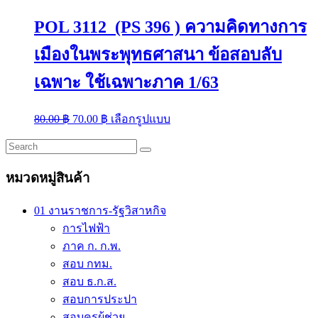
POL 3112 (PS 396 ) ความคิดทางการ
เมืองในพระพุทธศาสนา ข้อสอบลับ
เฉพาะ ใช้เฉพาะภาค 1/63
Original
Current
This
80.00
฿
70.00
฿
เลือกรูปแบบ
price
price
product
was:
is:
has
multiple
80.00 ฿.
70.00 ฿.
variants.
หมวดหมู่สินค้า
The
options
may
01 งานราชการ-รัฐวิสาหกิจ
be
การไฟฟ้า
chosen
on
ภาค ก. ก.พ.
the
สอบ กทม.
product
สอบ ธ.ก.ส.
page
สอบการประปา
สอบครูผู้ช่วย