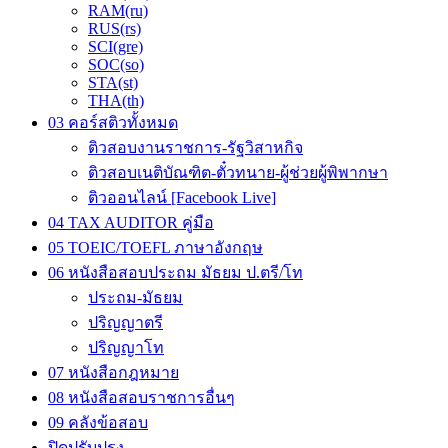
RAM(ru)
RUS(rs)
SCI(gre)
SOC(so)
STA(st)
THA(th)
03 คอร์สติวทั้งหมด
ติวสอบงานราชการ-รัฐวิสาหกิจ
ติวสอบเนติบัณฑิต-ตั๋วทนาย-ผู้ช่วยผู้พิพากษา
ติวออนไลน์ [Facebook Live]
04 TAX AUDITOR คู่มือ
05 TOEIC/TOEFL ภาษาอังกฤษ
06 หนังสือสอบประถม มัธยม ป.ตรี/โท
ประถม-มัธยม
ปริญญาตรี
ปริญญาโท
07 หนังสือกฎหมาย
08 หนังสือสอบราชการอื่นๆ
09 คลังข้อสอบ
ปิดปรับปรุง