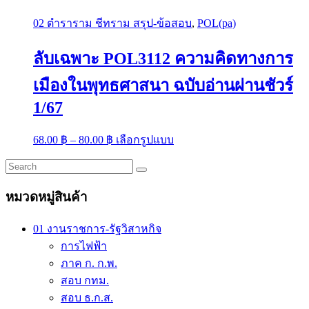
02 ตำราราม ชีทราม สรุป-ข้อสอบ
,
POL(pa)
ลับเฉพาะ POL3112 ความคิดทางการ
เมืองในพุทธศาสนา ฉบับอ่านผ่านชัวร์
1/67
Price
This
68.00
฿
–
80.00
฿
เลือกรูปแบบ
range:
product
has
68.00 ฿
multiple
through
variants.
80.00 ฿
หมวดหมู่สินค้า
The
options
may
01 งานราชการ-รัฐวิสาหกิจ
be
การไฟฟ้า
chosen
on
ภาค ก. ก.พ.
the
สอบ กทม.
product
สอบ ธ.ก.ส.
page