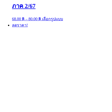
ภาค 2/67
Price
This
68.00
฿
–
80.00
฿
เลือกรูปแบบ
range:
product
ลดราคา!
has
68.00 ฿
multiple
through
variants.
80.00 ฿
The
options
may
be
chosen
on
the
product
page