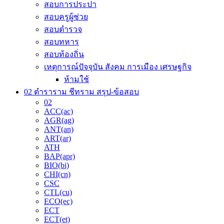
สอบการประปา
สอบครูผู้ช่วย
สอบตำรวจ
สอบทหาร
สอบท้องถิ่น
เหตุการณ์ปัจจุบัน สังคม การเมือง เศรษฐกิจ
ห้ามใช้
02 ตำราราม ชีทราม สรุป-ข้อสอบ
02
ACC(ac)
AGR(ag)
ANT(an)
ART(ar)
ATH
BAP(apr)
BIO(bi)
CHI(cn)
CSC
CTL(cu)
ECO(ec)
ECT
ECT(et)