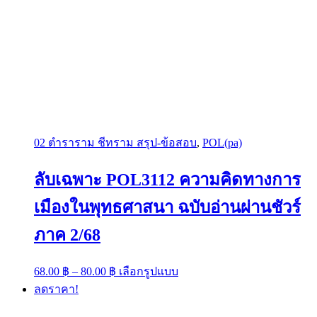
02 ตำราราม ชีทราม สรุป-ข้อสอบ
,
POL(pa)
ลับเฉพาะ POL3112 ความคิดทางการ
เมืองในพุทธศาสนา ฉบับอ่านผ่านชัวร์
ภาค 2/68
Price
This
68.00
฿
–
80.00
฿
เลือกรูปแบบ
range:
product
ลดราคา!
has
68.00 ฿
multiple
through