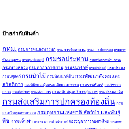
ป้ายกำกับสินค้า
กทม.
กรมการขนส่งทางบก
กรมการจัดหางาน
กรมการปกครอง
กรมการ
กรมชลประทาน
พัฒนาชุมชน
กรมคุมประพฤติ
กรมทรัพยากรน้ำบาดาล
กรมทางหลวง
กรมท่าอากาศยาน
กรมธนารักษ์
กรมประมง
กรมบังคับคดี
กรมป่าไม้
กรมพัฒนาสังคมและ
กรมพัฒนาที่ดิน
กรมปศุสัตว์
สวัสดิการ
กรมราชทัณฑ์
กรมพินิจและคุ้มครองเด็กและเยาวชน
กรมวิชาการ
กรมศุลกากร
กรมสนับสนุนบริการสุขภาพ
กรมสรรพสามิต
เกษตร
กรมศิลปากร
กรมส่งเสริมการปกครองท้องถิ่น
กรม
กรมอุทยานแห่งชาติ สัตว์ป่า และพันธุ์
ส่งเสริมอุตสาหกรรม
พืช
กรมเจ้าท่า
กองบัญชาการกองทัพไทย
กระทรวงการต่างประเทศ
การเคหะ