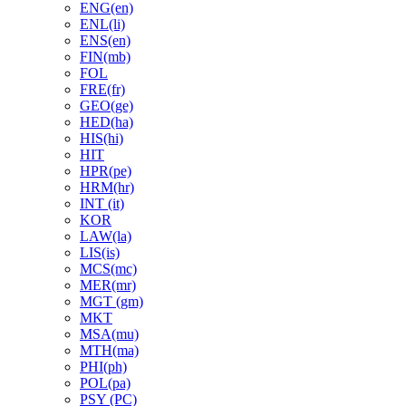
ENG(en)
ENL(li)
ENS(en)
FIN(mb)
FOL
FRE(fr)
GEO(ge)
HED(ha)
HIS(hi)
HIT
HPR(pe)
HRM(hr)
INT (it)
KOR
LAW(la)
LIS(is)
MCS(mc)
MER(mr)
MGT (gm)
MKT
MSA(mu)
MTH(ma)
PHI(ph)
POL(pa)
PSY (PC)