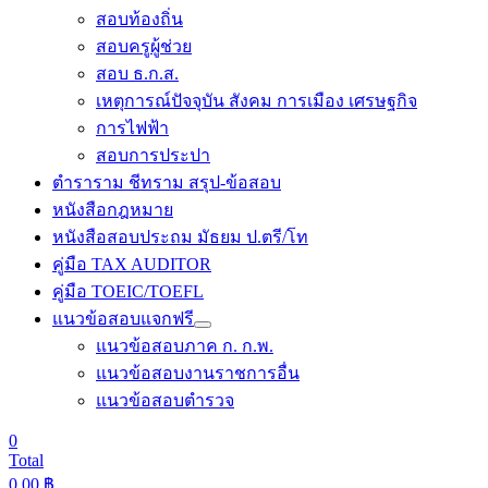
สอบท้องถิ่น
สอบครูผู้ช่วย
สอบ ธ.ก.ส.
เหตุการณ์ปัจจุบัน สังคม การเมือง เศรษฐกิจ
การไฟฟ้า
สอบการประปา
ตำราราม ชีทราม สรุป-ข้อสอบ
หนังสือกฎหมาย
หนังสือสอบประถม มัธยม ป.ตรี/โท
คู่มือ TAX AUDITOR
คู่มือ TOEIC/TOEFL
แนวข้อสอบแจกฟรี
แนวข้อสอบภาค ก. ก.พ.
แนวข้อสอบงานราชการอื่น
แนวข้อสอบตำรวจ
0
Total
0.00
฿