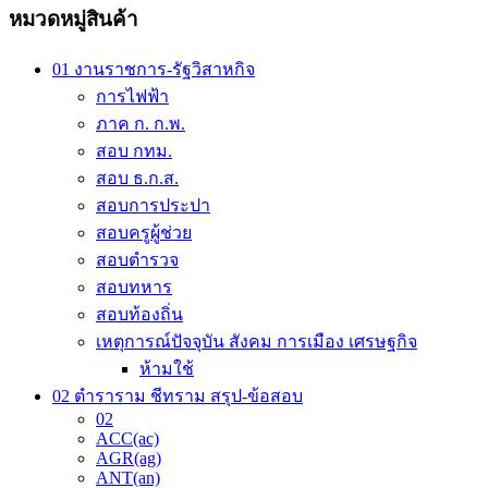
variants.
70.00 ฿
หมวดหมู่สินค้า
The
options
may
01 งานราชการ-รัฐวิสาหกิจ
be
การไฟฟ้า
chosen
on
ภาค ก. ก.พ.
the
สอบ กทม.
product
สอบ ธ.ก.ส.
page
สอบการประปา
สอบครูผู้ช่วย
สอบตำรวจ
สอบทหาร
สอบท้องถิ่น
เหตุการณ์ปัจจุบัน สังคม การเมือง เศรษฐกิจ
ห้ามใช้
02 ตำราราม ชีทราม สรุป-ข้อสอบ
02
ACC(ac)
AGR(ag)
ANT(an)