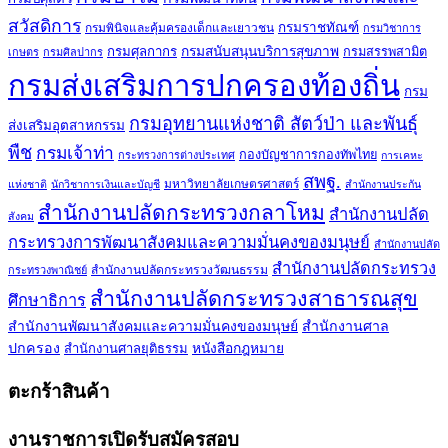
สวัสดิการ
กรมราชทัณฑ์
กรมพินิจและคุ้มครองเด็กและเยาวชน
กรมวิชาการ
กรมศุลกากร
กรมสนับสนุนบริการสุขภาพ
กรมสรรพสามิต
เกษตร
กรมศิลปากร
กรมส่งเสริมการปกครองท้องถิ่น
กรม
กรมอุทยานแห่งชาติ สัตว์ป่า และพันธุ์
ส่งเสริมอุตสาหกรรม
พืช
กรมเจ้าท่า
กองบัญชาการกองทัพไทย
กระทรวงการต่างประเทศ
การเคหะ
สพฐ.
มหาวิทยาลัยเกษตรศาสตร์
แห่งชาติ
นักวิชาการเงินและบัญชี
สำนักงานประกัน
สำนักงานปลัดกระทรวงกลาโหม
สำนักงานปลัด
สังคม
กระทรวงการพัฒนาสังคมและความมั่นคงของมนุษย์
สำนักงานปลัด
สำนักงานปลัดกระทรวง
สำนักงานปลัดกระทรวงวัฒนธรรม
กระทรวงพาณิชย์
สำนักงานปลัดกระทรวงสาธารณสุข
ศึกษาธิการ
สำนักงานพัฒนาสังคมและความมั่นคงของมนุษย์
สำนักงานศาล
ปกครอง
สำนักงานศาลยุติธรรม
หนังสือกฎหมาย
ตะกร้าสินค้า
งานราชการเปิดรับสมัครสอบ