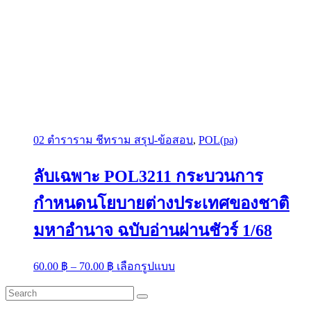
02 ตำราราม ชีทราม สรุป-ข้อสอบ
,
POL(pa)
ลับเฉพาะ POL3211 กระบวนการ
กำหนดนโยบายต่างประเทศของชาติ
มหาอำนาจ ฉบับอ่านผ่านชัวร์ 1/68
Price
This
60.00
฿
–
70.00
฿
เลือกรูปแบบ
range:
product
has
60.00 ฿
multiple
through