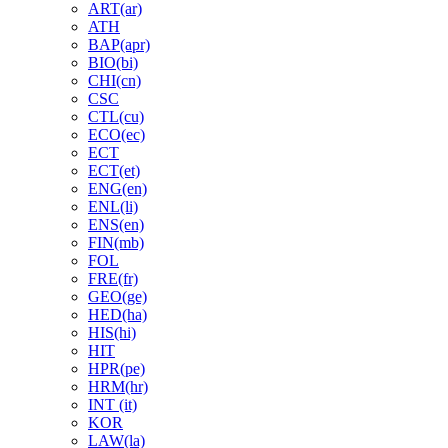
ART(ar)
ATH
BAP(apr)
BIO(bi)
CHI(cn)
CSC
CTL(cu)
ECO(ec)
ECT
ECT(et)
ENG(en)
ENL(li)
ENS(en)
FIN(mb)
FOL
FRE(fr)
GEO(ge)
HED(ha)
HIS(hi)
HIT
HPR(pe)
HRM(hr)
INT (it)
KOR
LAW(la)