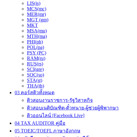
LIS(is)
MCS(mc)
MER(mr)
MGT (gm)
MKT
MSA(mu)
MTH(ma)
PHI(ph)
POL(pa)
PSY (PC)
RAM(ru)
RUS(rs)
SCI(gre)
SOC(so)
STA(st)
THA(th)
03 คอร์สติวทั้งหมด
ติวสอบงานราชการ-รัฐวิสาหกิจ
ติวสอบเนติบัณฑิต-ตั๋วทนาย-ผู้ช่วยผู้พิพากษา
ติวออนไลน์ [Facebook Live]
04 TAX AUDITOR คู่มือ
05 TOEIC/TOEFL ภาษาอังกฤษ