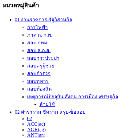
variants.
80.00 ฿
หมวดหมู่สินค้า
The
options
may
01 งานราชการ-รัฐวิสาหกิจ
be
การไฟฟ้า
chosen
on
ภาค ก. ก.พ.
the
สอบ กทม.
product
สอบ ธ.ก.ส.
page
สอบการประปา
สอบครูผู้ช่วย
สอบตำรวจ
สอบทหาร
สอบท้องถิ่น
เหตุการณ์ปัจจุบัน สังคม การเมือง เศรษฐกิจ
ห้ามใช้
02 ตำราราม ชีทราม สรุป-ข้อสอบ
02
ACC(ac)
AGR(ag)
ANT(an)