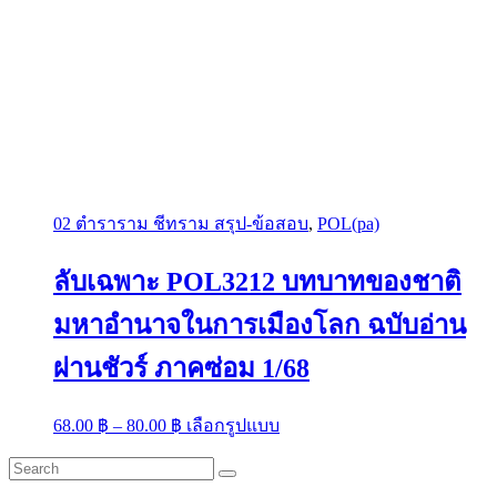
02 ตำราราม ชีทราม สรุป-ข้อสอบ
,
POL(pa)
ลับเฉพาะ POL3212 บทบาทของชาติ
มหาอำนาจในการเมืองโลก ฉบับอ่าน
ผ่านชัวร์ ภาคซ่อม 1/68
Price
This
68.00
฿
–
80.00
฿
เลือกรูปแบบ
range:
product
has
68.00 ฿
multiple
through