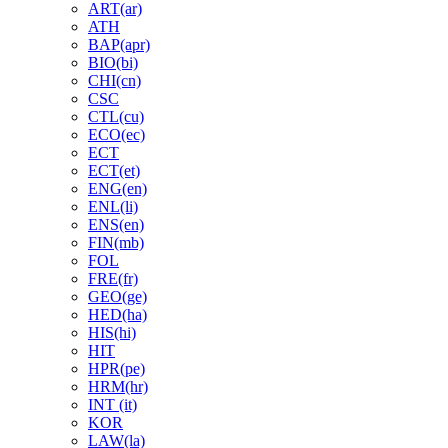
ART(ar)
ATH
BAP(apr)
BIO(bi)
CHI(cn)
CSC
CTL(cu)
ECO(ec)
ECT
ECT(et)
ENG(en)
ENL(li)
ENS(en)
FIN(mb)
FOL
FRE(fr)
GEO(ge)
HED(ha)
HIS(hi)
HIT
HPR(pe)
HRM(hr)
INT (it)
KOR
LAW(la)