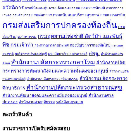
สวัสดิการ
กรมราชทัณฑ์
กรมพินิจและคุ้มครองเด็กและเยาวชน
กรมวิชาการ
กรมศุลกากร
กรมสนับสนุนบริการสุขภาพ
กรมสรรพสามิต
เกษตร
กรมศิลปากร
กรมส่งเสริมการปกครองท้องถิ่น
กรม
กรมอุทยานแห่งชาติ สัตว์ป่า และพันธุ์
ส่งเสริมอุตสาหกรรม
พืช
กรมเจ้าท่า
กองบัญชาการกองทัพไทย
กระทรวงการต่างประเทศ
การเคหะ
สพฐ.
มหาวิทยาลัยเกษตรศาสตร์
แห่งชาติ
นักวิชาการเงินและบัญชี
สำนักงานประกัน
สำนักงานปลัดกระทรวงกลาโหม
สำนักงานปลัด
สังคม
กระทรวงการพัฒนาสังคมและความมั่นคงของมนุษย์
สำนักงานปลัด
สำนักงานปลัดกระทรวง
สำนักงานปลัดกระทรวงวัฒนธรรม
กระทรวงพาณิชย์
สำนักงานปลัดกระทรวงสาธารณสุข
ศึกษาธิการ
สำนักงานพัฒนาสังคมและความมั่นคงของมนุษย์
สำนักงานศาล
ปกครอง
สำนักงานศาลยุติธรรม
หนังสือกฎหมาย
ตะกร้าสินค้า
งานราชการเปิดรับสมัครสอบ