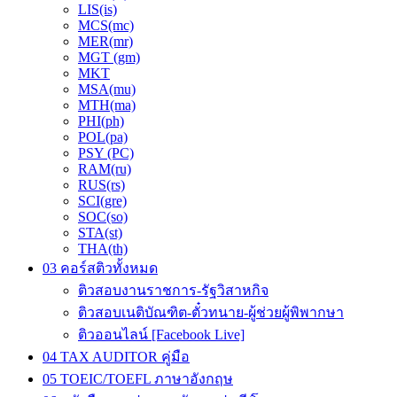
LIS(is)
MCS(mc)
MER(mr)
MGT (gm)
MKT
MSA(mu)
MTH(ma)
PHI(ph)
POL(pa)
PSY (PC)
RAM(ru)
RUS(rs)
SCI(gre)
SOC(so)
STA(st)
THA(th)
03 คอร์สติวทั้งหมด
ติวสอบงานราชการ-รัฐวิสาหกิจ
ติวสอบเนติบัณฑิต-ตั๋วทนาย-ผู้ช่วยผู้พิพากษา
ติวออนไลน์ [Facebook Live]
04 TAX AUDITOR คู่มือ
05 TOEIC/TOEFL ภาษาอังกฤษ