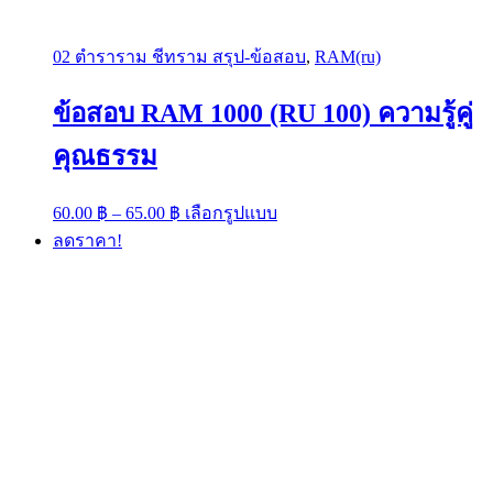
02 ตำราราม ชีทราม สรุป-ข้อสอบ
,
RAM(ru)
ข้อสอบ RAM 1000 (RU 100) ความรู้คู่
คุณธรรม
Price
This
60.00
฿
–
65.00
฿
เลือกรูปแบบ
range:
product
ลดราคา!
has
60.00 ฿
multiple
through
variants.
65.00 ฿
The
options
may
be
chosen
on
the
product
page