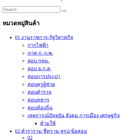
price
price
product
was:
is:
has
multiple
70.00 ฿.
63.00 ฿.
variants.
หมวดหมู่สินค้า
The
options
may
01 งานราชการ-รัฐวิสาหกิจ
be
การไฟฟ้า
chosen
on
ภาค ก. ก.พ.
the
สอบ กทม.
product
สอบ ธ.ก.ส.
page
สอบการประปา
สอบครูผู้ช่วย
สอบตำรวจ
สอบทหาร
สอบท้องถิ่น
เหตุการณ์ปัจจุบัน สังคม การเมือง เศรษฐกิจ
ห้ามใช้
02 ตำราราม ชีทราม สรุป-ข้อสอบ
02