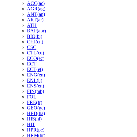
ACC(ac)
AGR(ag)
ANT(an)
ART(ar)
ATH
BAP(apr)
BIO(bi)
CHI(cn)
CSC
CTL(cu)
ECO(ec)
ECT
ECT(et)
ENG(en)
ENL(li)
ENS(en)
FIN(mb)
FOL
FRE(fr)
GEO(ge)
HED(ha)
HIS(hi)
HIT
HPR(pe)
HRM(hr)