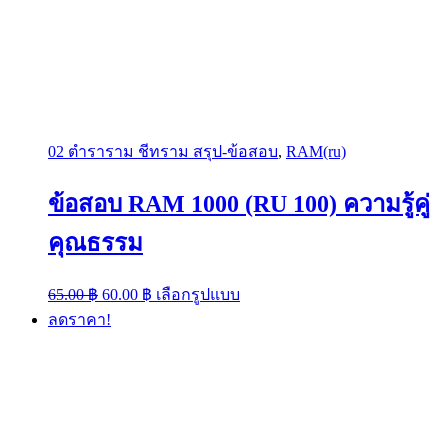
02 ตำราราม ชีทราม สรุป-ข้อสอบ
,
RAM(ru)
ข้อสอบ RAM 1000 (RU 100) ความรู้คู่
คุณธรรม
Original
Current
This
65.00
฿
60.00
฿
เลือกรูปแบบ
price
price
product
ลดราคา!
was:
is:
has
multiple
65.00 ฿.
60.00 ฿.
variants.
The
options
may
be