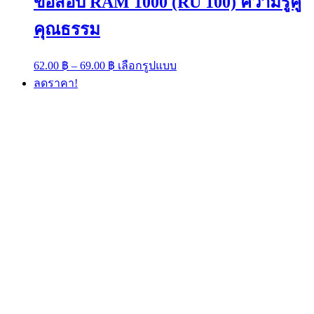
ข้อสอบ RAM 1000 (RU 100) ความรู้คู่
คุณธรรม
Price
This
62.00
฿
–
69.00
฿
เลือกรูปแบบ
range:
product
ลดราคา!
has
62.00 ฿
multiple
through
variants.
69.00 ฿
The
options
may
be
chosen
on
the
product
page