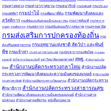
กรมทางหลวง
กรมท่าอากาศยาน
กรมธนารักษ์
กรมประมง
กรมบังคับคดี
กรมป่าไม้
กรมพัฒนาสังคมและ
กรมพัฒนาที่ดิน
กรมปศุสัตว์
สวัสดิการ
กรมราชทัณฑ์
กรมพินิจและคุ้มครองเด็กและเยาวชน
กรมวิชาการ
กรมศุลกากร
กรมสนับสนุนบริการสุขภาพ
กรมสรรพสามิต
เกษตร
กรมศิลปากร
กรมส่งเสริมการปกครองท้องถิ่น
กรม
กรมอุทยานแห่งชาติ สัตว์ป่า และพันธุ์
ส่งเสริมอุตสาหกรรม
พืช
กรมเจ้าท่า
กองบัญชาการกองทัพไทย
กระทรวงการต่างประเทศ
การเคหะ
สพฐ.
มหาวิทยาลัยเกษตรศาสตร์
แห่งชาติ
นักวิชาการเงินและบัญชี
สำนักงานประกัน
สำนักงานปลัดกระทรวงกลาโหม
สำนักงานปลัด
สังคม
กระทรวงการพัฒนาสังคมและความมั่นคงของมนุษย์
สำนักงานปลัด
สำนักงานปลัดกระทรวง
สำนักงานปลัดกระทรวงวัฒนธรรม
กระทรวงพาณิชย์
สำนักงานปลัดกระทรวงสาธารณสุข
ศึกษาธิการ
สำนักงานพัฒนาสังคมและความมั่นคงของมนุษย์
สำนักงานศาล
ปกครอง
สำนักงานศาลยุติธรรม
หนังสือกฎหมาย