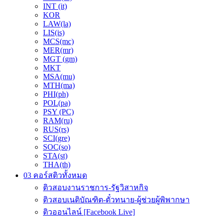
INT (it)
KOR
LAW(la)
LIS(is)
MCS(mc)
MER(mr)
MGT (gm)
MKT
MSA(mu)
MTH(ma)
PHI(ph)
POL(pa)
PSY (PC)
RAM(ru)
RUS(rs)
SCI(gre)
SOC(so)
STA(st)
THA(th)
03 คอร์สติวทั้งหมด
ติวสอบงานราชการ-รัฐวิสาหกิจ
ติวสอบเนติบัณฑิต-ตั๋วทนาย-ผู้ช่วยผู้พิพากษา
ติวออนไลน์ [Facebook Live]