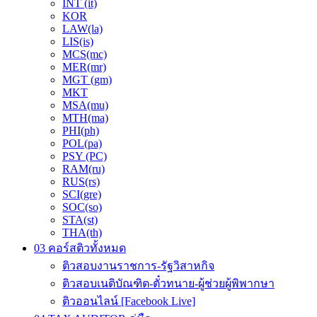
INT (it)
KOR
LAW(la)
LIS(is)
MCS(mc)
MER(mr)
MGT (gm)
MKT
MSA(mu)
MTH(ma)
PHI(ph)
POL(pa)
PSY (PC)
RAM(ru)
RUS(rs)
SCI(gre)
SOC(so)
STA(st)
THA(th)
03 คอร์สติวทั้งหมด
ติวสอบงานราชการ-รัฐวิสาหกิจ
ติวสอบเนติบัณฑิต-ตั๋วทนาย-ผู้ช่วยผู้พิพากษา
ติวออนไลน์ [Facebook Live]