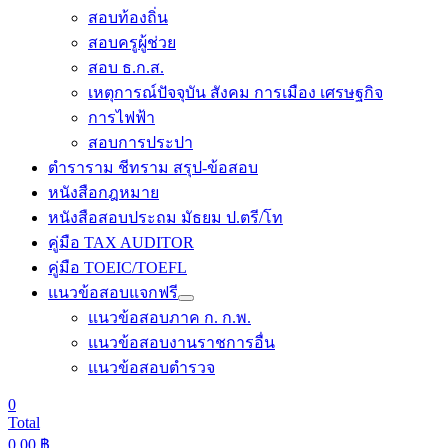
สอบท้องถิ่น
สอบครูผู้ช่วย
สอบ ธ.ก.ส.
เหตุการณ์ปัจจุบัน สังคม การเมือง เศรษฐกิจ
การไฟฟ้า
สอบการประปา
ตำราราม ชีทราม สรุป-ข้อสอบ
หนังสือกฎหมาย
หนังสือสอบประถม มัธยม ป.ตรี/โท
คู่มือ TAX AUDITOR
คู่มือ TOEIC/TOEFL
แนวข้อสอบแจกฟรี
แนวข้อสอบภาค ก. ก.พ.
แนวข้อสอบงานราชการอื่น
แนวข้อสอบตำรวจ
0
Total
0.00
฿