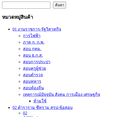
multiple
variants.
ค้นหา
The
options
หมวดหมู่สินค้า
may
be
chosen
01 งานราชการ-รัฐวิสาหกิจ
on
การไฟฟ้า
the
ภาค ก. ก.พ.
product
page
สอบ กทม.
สอบ ธ.ก.ส.
สอบการประปา
สอบครูผู้ช่วย
สอบตำรวจ
สอบทหาร
สอบท้องถิ่น
เหตุการณ์ปัจจุบัน สังคม การเมือง เศรษฐกิจ
ห้ามใช้
02 ตำราราม ชีทราม สรุป-ข้อสอบ
02