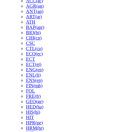
ACC(ac)
AGR(ag)
ANT(an)
ART(ar)
ATH
BAP(apr)
BIO(bi)
CHI(cn)
CSC
CTL(cu)
ECO(ec)
ECT
ECT(et)
ENG(en)
ENL(li)
ENS(en)
FIN(mb)
FOL
FRE(fr)
GEO(ge)
HED(ha)
HIS(hi)
HIT
HPR(pe)
HRM(hr)