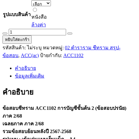
หนังสือ
รูปแบบสินค้า
หนังสือ
ล้างค่า
ข้อสอบ
หยิบใส่ตะกร้า
ชีท
รหัสสินค้า:
ไม่ระบุ
หมวดหมู่:
02 ตำราราม ชีทราม สรุป-
ราม
ACC1102
ข้อสอบ
,
ACC(ac)
ป้ายกำกับ:
ACC1102
การ
คำอธิบาย
บัญชี
ข้อมูลเพิ่มเติม
ขั้น
ต้น
คำอธิบาย
2
(ข้อสอบ
ปรนัย)
ข้อสอบชีทราม ACC1102 การบัญชีขั้นต้น 2 (ข้อสอบปรนัย)
ภาค
ภาค 2/68
2/68
เฉลยภาค ภาค 2/68
quantity
รวมข้อสอบย้อนหลังปี 2567-2568