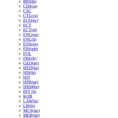
BIO(bi)
CHI(cn)
CSC
CTL(cu)
ECO(ec)
ECT
ECT(et)
ENG(en)
ENL(li)
ENS(en)
FIN(mb)
FOL
FRE(fr)
GEO(ge)
HED(ha)
HIS(hi)
HIT
HPR(pe)
HRM(hr)
INT (it)
KOR
LAW(la)
LIS(is)
MCS(mc)
MER(mr)