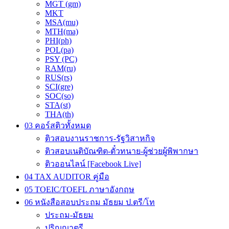
MGT (gm)
MKT
MSA(mu)
MTH(ma)
PHI(ph)
POL(pa)
PSY (PC)
RAM(ru)
RUS(rs)
SCI(gre)
SOC(so)
STA(st)
THA(th)
03 คอร์สติวทั้งหมด
ติวสอบงานราชการ-รัฐวิสาหกิจ
ติวสอบเนติบัณฑิต-ตั๋วทนาย-ผู้ช่วยผู้พิพากษา
ติวออนไลน์ [Facebook Live]
04 TAX AUDITOR คู่มือ
05 TOEIC/TOEFL ภาษาอังกฤษ
06 หนังสือสอบประถม มัธยม ป.ตรี/โท
ประถม-มัธยม
ปริญญาตรี