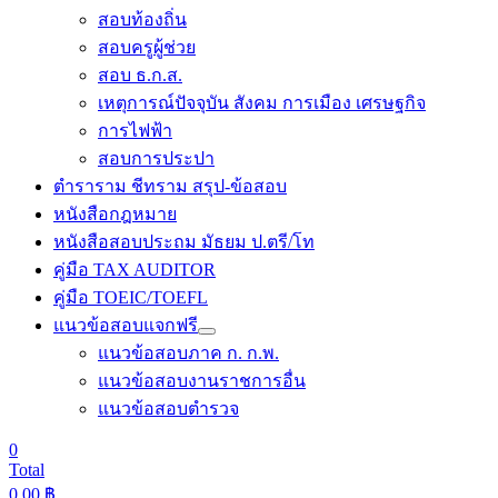
สอบท้องถิ่น
สอบครูผู้ช่วย
สอบ ธ.ก.ส.
เหตุการณ์ปัจจุบัน สังคม การเมือง เศรษฐกิจ
การไฟฟ้า
สอบการประปา
ตำราราม ชีทราม สรุป-ข้อสอบ
หนังสือกฎหมาย
หนังสือสอบประถม มัธยม ป.ตรี/โท
คู่มือ TAX AUDITOR
คู่มือ TOEIC/TOEFL
แนวข้อสอบแจกฟรี
แนวข้อสอบภาค ก. ก.พ.
แนวข้อสอบงานราชการอื่น
แนวข้อสอบตำรวจ
0
Total
0.00
฿