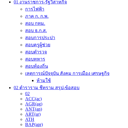
01 งานราชการ-รัฐวิสาหกิจ
การไฟฟ้า
ภาค ก. ก.พ.
สอบ กทม.
สอบ ธ.ก.ส.
สอบการประปา
สอบครูผู้ช่วย
สอบตำรวจ
สอบทหาร
สอบท้องถิ่น
เหตุการณ์ปัจจุบัน สังคม การเมือง เศรษฐกิจ
ห้ามใช้
02 ตำราราม ชีทราม สรุป-ข้อสอบ
02
ACC(ac)
AGR(ag)
ANT(an)
ART(ar)
ATH
BAP(apr)