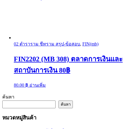
product
has
multiple
variants.
The
options
may
be
chosen
02 ตำราราม ชีทราม สรุป-ข้อสอบ
,
FIN(mb)
on
the
FIN2202 (MB 308) ตลาดการเงินและ
product
page
สถาบันการเงิน 80฿
80.00
฿
อ่านเพิ่ม
ค้นหา
ค้นหา
หมวดหมู่สินค้า