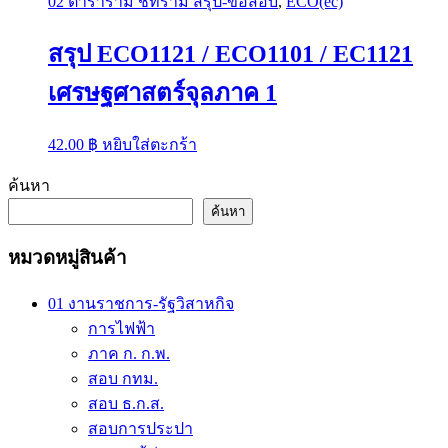
02 ตำราราม ชีทราม สรุป-ข้อสอบ
,
ECO(ec)
on
the
สรุป ECO1121 / ECO1101 / EC1121
product
page
เศรษฐศาสตร์จุลภาค 1
42.00
฿
หยิบใส่ตะกร้า
ค้นหา
ค้นหา
หมวดหมู่สินค้า
01 งานราชการ-รัฐวิสาหกิจ
การไฟฟ้า
ภาค ก. ก.พ.
สอบ กทม.
สอบ ธ.ก.ส.
สอบการประปา