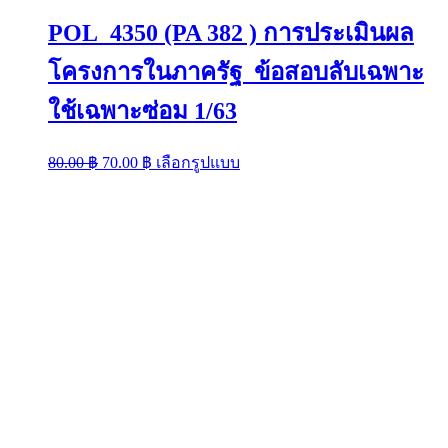
POL 4350 (PA 382 ) การประเมินผล
โครงการในภาครัฐ ข้อสอบลับเฉพาะ
ใช้เฉพาะซ่อม 1/63
Original
Current
This
80.00
฿
70.00
฿
เลือกรูปแบบ
price
price
product
was:
is:
has
multiple
80.00 ฿.
70.00 ฿.
variants.
The
options
may
be
chosen
on
the
product
page