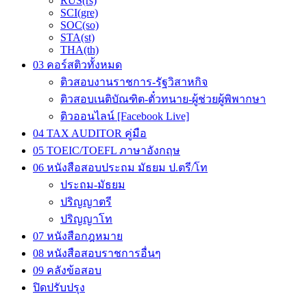
RUS(rs)
SCI(gre)
SOC(so)
STA(st)
THA(th)
03 คอร์สติวทั้งหมด
ติวสอบงานราชการ-รัฐวิสาหกิจ
ติวสอบเนติบัณฑิต-ตั๋วทนาย-ผู้ช่วยผู้พิพากษา
ติวออนไลน์ [Facebook Live]
04 TAX AUDITOR คู่มือ
05 TOEIC/TOEFL ภาษาอังกฤษ
06 หนังสือสอบประถม มัธยม ป.ตรี/โท
ประถม-มัธยม
ปริญญาตรี
ปริญญาโท
07 หนังสือกฎหมาย
08 หนังสือสอบราชการอื่นๆ
09 คลังข้อสอบ
ปิดปรับปรุง