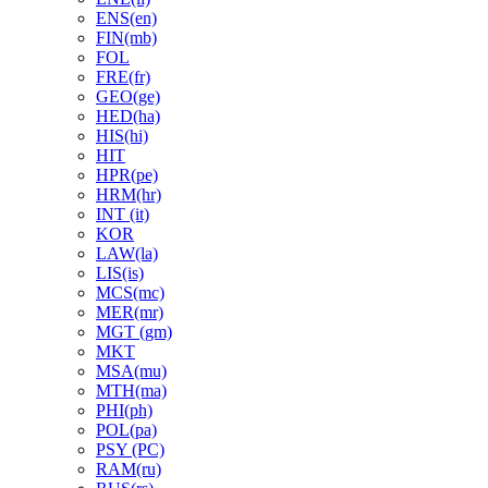
ENS(en)
FIN(mb)
FOL
FRE(fr)
GEO(ge)
HED(ha)
HIS(hi)
HIT
HPR(pe)
HRM(hr)
INT (it)
KOR
LAW(la)
LIS(is)
MCS(mc)
MER(mr)
MGT (gm)
MKT
MSA(mu)
MTH(ma)
PHI(ph)
POL(pa)
PSY (PC)
RAM(ru)