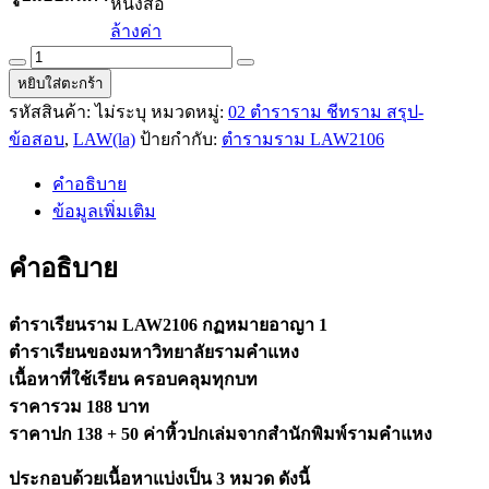
หนังสือ
ล้างค่า
ตำรา
หยิบใส่ตะกร้า
เรียน
รหัสสินค้า:
ไม่ระบุ
หมวดหมู่:
02 ตำราราม ชีทราม สรุป-
ราม
LAW2106
ข้อสอบ
,
LAW(la)
ป้ายกำกับ:
ตำรามราม LAW2106
(LAW2006)
กฏ
คำอธิบาย
หมาย
ข้อมูลเพิ่มเติม
อาญา1
quantity
คำอธิบาย
ตำราเรียนราม LAW2106 กฏหมายอาญา 1
ตำราเรียนของมหาวิทยาลัยรามคำแหง
เนื้อหาที่ใช้เรียน ครอบคลุมทุกบท
ราคารวม 188 บาท
ราคาปก 138 + 50 ค่าหิ้วปกเล่มจากสำนักพิมพ์รามคำแหง
ประกอบด้วยเนื้อหาแบ่งเป็น 3 หมวด ดังนี้