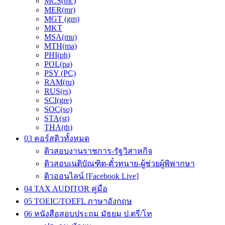
MCS(mc)
MER(mr)
MGT (gm)
MKT
MSA(mu)
MTH(ma)
PHI(ph)
POL(pa)
PSY (PC)
RAM(ru)
RUS(rs)
SCI(gre)
SOC(so)
STA(st)
THA(th)
03 คอร์สติวทั้งหมด
ติวสอบงานราชการ-รัฐวิสาหกิจ
ติวสอบเนติบัณฑิต-ตั๋วทนาย-ผู้ช่วยผู้พิพากษา
ติวออนไลน์ [Facebook Live]
04 TAX AUDITOR คู่มือ
05 TOEIC/TOEFL ภาษาอังกฤษ
06 หนังสือสอบประถม มัธยม ป.ตรี/โท