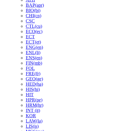
BAP(apr)
BIO(bi)
CHI(cn)
CSC
CTL(cu)
ECO(ec)
ECT
ECT(et)
ENG(en)
ENL(li)
ENS(en)
FIN(mb)
FOL
FRE(fr)
GEO(ge)
HED(ha)
HIS(hi)
HIT
HPR(pe)
HRM(hr)
INT (it)
KOR
LAW(la)
LIS(is)