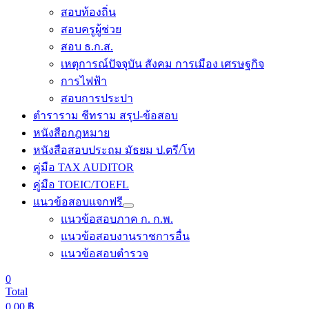
สอบท้องถิ่น
สอบครูผู้ช่วย
สอบ ธ.ก.ส.
เหตุการณ์ปัจจุบัน สังคม การเมือง เศรษฐกิจ
การไฟฟ้า
สอบการประปา
ตำราราม ชีทราม สรุป-ข้อสอบ
หนังสือกฎหมาย
หนังสือสอบประถม มัธยม ป.ตรี/โท
คู่มือ TAX AUDITOR
คู่มือ TOEIC/TOEFL
แนวข้อสอบแจกฟรี
แนวข้อสอบภาค ก. ก.พ.
แนวข้อสอบงานราชการอื่น
แนวข้อสอบตำรวจ
0
Total
0.00
฿