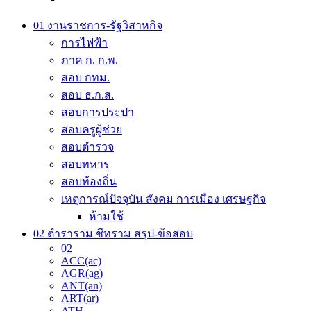
01 งานราชการ-รัฐวิสาหกิจ
การไฟฟ้า
ภาค ก. ก.พ.
สอบ กทม.
สอบ ธ.ก.ส.
สอบการประปา
สอบครูผู้ช่วย
สอบตำรวจ
สอบทหาร
สอบท้องถิ่น
เหตุการณ์ปัจจุบัน สังคม การเมือง เศรษฐกิจ
ห้ามใช้
02 ตำราราม ชีทราม สรุป-ข้อสอบ
02
ACC(ac)
AGR(ag)
ANT(an)
ART(ar)
ATH