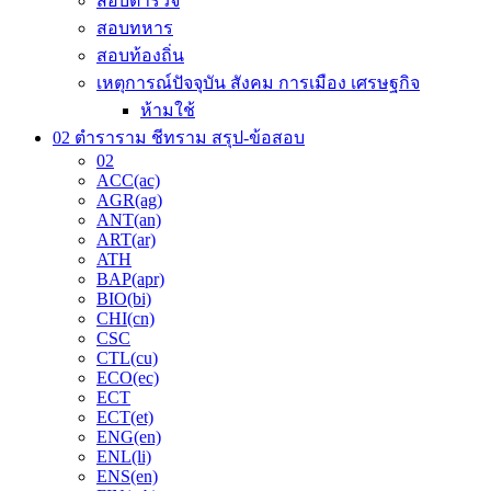
สอบตำรวจ
สอบทหาร
สอบท้องถิ่น
เหตุการณ์ปัจจุบัน สังคม การเมือง เศรษฐกิจ
ห้ามใช้
02 ตำราราม ชีทราม สรุป-ข้อสอบ
02
ACC(ac)
AGR(ag)
ANT(an)
ART(ar)
ATH
BAP(apr)
BIO(bi)
CHI(cn)
CSC
CTL(cu)
ECO(ec)
ECT
ECT(et)
ENG(en)
ENL(li)
ENS(en)