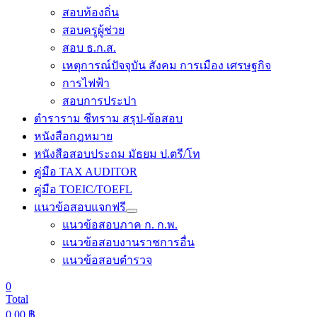
สอบท้องถิ่น
สอบครูผู้ช่วย
สอบ ธ.ก.ส.
เหตุการณ์ปัจจุบัน สังคม การเมือง เศรษฐกิจ
การไฟฟ้า
สอบการประปา
ตำราราม ชีทราม สรุป-ข้อสอบ
หนังสือกฎหมาย
หนังสือสอบประถม มัธยม ป.ตรี/โท
คู่มือ TAX AUDITOR
คู่มือ TOEIC/TOEFL
แนวข้อสอบแจกฟรี
แนวข้อสอบภาค ก. ก.พ.
แนวข้อสอบงานราชการอื่น
แนวข้อสอบตำรวจ
0
Total
0.00
฿