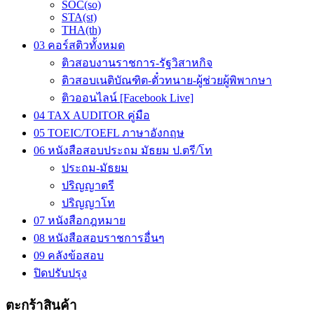
SOC(so)
STA(st)
THA(th)
03 คอร์สติวทั้งหมด
ติวสอบงานราชการ-รัฐวิสาหกิจ
ติวสอบเนติบัณฑิต-ตั๋วทนาย-ผู้ช่วยผู้พิพากษา
ติวออนไลน์ [Facebook Live]
04 TAX AUDITOR คู่มือ
05 TOEIC/TOEFL ภาษาอังกฤษ
06 หนังสือสอบประถม มัธยม ป.ตรี/โท
ประถม-มัธยม
ปริญญาตรี
ปริญญาโท
07 หนังสือกฎหมาย
08 หนังสือสอบราชการอื่นๆ
09 คลังข้อสอบ
ปิดปรับปรุง
ตะกร้าสินค้า