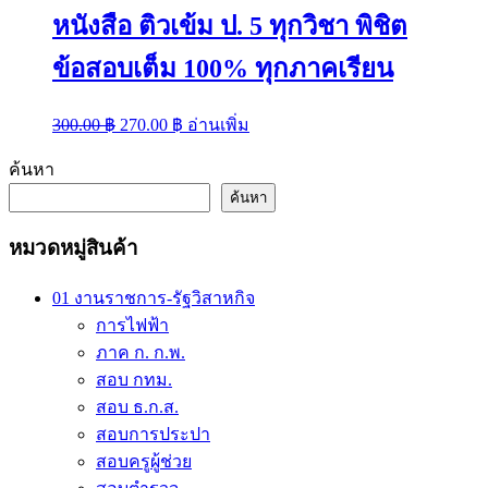
หนังสือ ติวเข้ม ป. 5 ทุกวิชา พิชิต
ข้อสอบเต็ม 100% ทุกภาคเรียน
Original
Current
300.00
฿
270.00
฿
อ่านเพิ่ม
price
price
was:
is:
ค้นหา
300.00 ฿.
270.00 ฿.
ค้นหา
หมวดหมู่สินค้า
01 งานราชการ-รัฐวิสาหกิจ
การไฟฟ้า
ภาค ก. ก.พ.
สอบ กทม.
สอบ ธ.ก.ส.
สอบการประปา
สอบครูผู้ช่วย