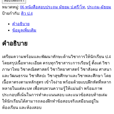
หยิบใส่ตะกร้า
ติว
หมวดหมู่:
06 หนังสือสอบประถม มัธยม ป.ตรี/โท
,
ประถม-มัธยม
เข้ม
ป้ายกำกับ:
ติว ป.4
ป.4
ทุก
คำอธิบาย
วิชา
ข้อมูลเพิ่มเติม
พิชิต
ข้อสอบ
คำอธิบาย
เต็ม
100%
ทุก
เตรียมความพร้อมและพัฒนาทักษะด้านวิชาการให้นักเรียน ป.4
ภาค
โดยสรุปเนื้อหาละเอียด ครบทุกวิชาสาระการเรียนรู้ ตั้งแต่ วิชา
เรียน
ภาษาไทย วิชาคณิตศาสตร์ วิชาวิทยาศาสตร์ วิชาสังคม ศาสนา
quantity
และวัฒนธรรม วิชาศิลปะ วิชาสุขศึกษาและวิชาพละศึกษา โดย
เนื้อหาตรงตามหลักสูตร เข้าใจง่าย พร้อมด้วยแบบฝึกหัดที่หลาก
หลายในแต่ละบท เพื่อทบทวนความรู้ให้แม่นยำ พร้อมภาพ
ประกอบที่เน้นในการทำคะแนนสอบ และแนวข้อสอบท้ายเล่ม
ให้นักเรียนได้สามารถลองฝึกทำข้อสอบจริงเสมือนอยู่ใน
ห้องเรียน และห้องสอบ