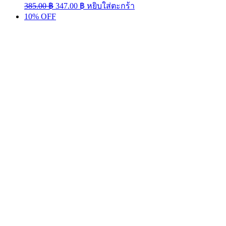
Original
Current
385.00
฿
347.00
฿
หยิบใส่ตะกร้า
price
price
10% OFF
was:
is:
385.00 ฿.
347.00 ฿.