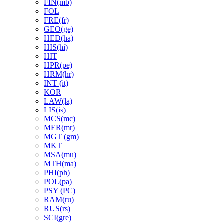
FIN(mb)
FOL
FRE(fr)
GEO(ge)
HED(ha)
HIS(hi)
HIT
HPR(pe)
HRM(hr)
INT (it)
KOR
LAW(la)
LIS(is)
MCS(mc)
MER(mr)
MGT (gm)
MKT
MSA(mu)
MTH(ma)
PHI(ph)
POL(pa)
PSY (PC)
RAM(ru)
RUS(rs)
SCI(gre)