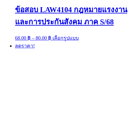
ข้อสอบ LAW4104 กฎหมายแรงงาน
และการประกันสังคม ภาค S/68
Price
This
68.00
฿
–
80.00
฿
เลือกรูปแบบ
range:
product
ลดราคา!
has
68.00 ฿
multiple
through
variants.
80.00 ฿
The
options
may
be
chosen
on
the
product
page