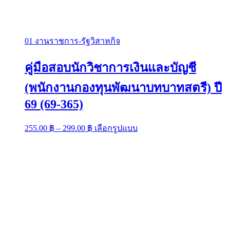
01 งานราชการ-รัฐวิสาหกิจ
คู่มือสอบนักวิชาการเงินและบัญชี
(พนักงานกองทุนพัฒนาบทบาทสตรี) ปี
69 (69-365)
Price
This
255.00
฿
–
299.00
฿
เลือกรูปแบบ
range:
product
has
255.00 ฿
multiple
through
variants.
299.00 ฿
The
options
may
be
chosen
on
the