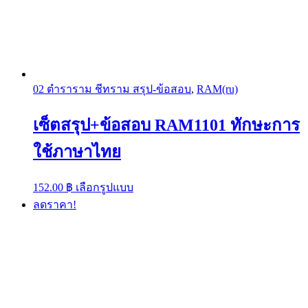
02 ตำราราม ชีทราม สรุป-ข้อสอบ
,
RAM(ru)
เซ็ตสรุป+ข้อสอบ RAM1101 ทักษะการ
ใช้ภาษาไทย
This
152.00
฿
เลือกรูปแบบ
product
ลดราคา!
has
multiple
variants.
The
options
may
be
chosen
on