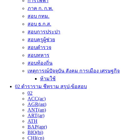
การไฟฟ้า
the
ภาค ก. ก.พ.
product
สอบ กทม.
page
สอบ ธ.ก.ส.
สอบการประปา
สอบครูผู้ช่วย
สอบตำรวจ
สอบทหาร
สอบท้องถิ่น
เหตุการณ์ปัจจุบัน สังคม การเมือง เศรษฐกิจ
ห้ามใช้
02 ตำราราม ชีทราม สรุป-ข้อสอบ
02
ACC(ac)
AGR(ag)
ANT(an)
ART(ar)
ATH
BAP(apr)
BIO(bi)
CHI(cn)