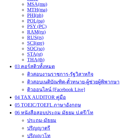
MSA(mu)
MTH(ma)
PHI(ph)
POL(pa)
PSY (PC)
RAM(ru)
RUS(rs)
SCI(gre)
SOC(so)
STA(st)
THA(th)
03 คอร์สติวทั้งหมด
ติวสอบงานราชการ-รัฐวิสาหกิจ
ติวสอบเนติบัณฑิต-ตั๋วทนาย-ผู้ช่วยผู้พิพากษา
ติวออนไลน์ [Facebook Live]
04 TAX AUDITOR คู่มือ
05 TOEIC/TOEFL ภาษาอังกฤษ
06 หนังสือสอบประถม มัธยม ป.ตรี/โท
ประถม-มัธยม
ปริญญาตรี
ปริญญาโท