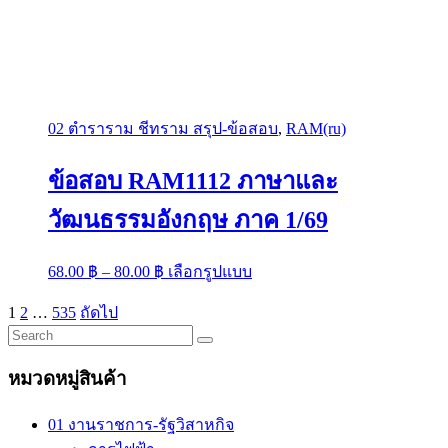
02 ตำราราม ชีทราม สรุป-ข้อสอบ
,
RAM(ru)
ข้อสอบ RAM1112 ภาษาและ
วัฒนธรรมอังกฤษ ภาค 1/69
Price
This
68.00
฿
–
80.00
฿
เลือกรูปแบบ
range:
product
has
68.00 ฿
Posts
1
2
…
535
ถัดไป
multiple
through
pagination
variants.
80.00 ฿
The
options
หมวดหมู่สินค้า
may
be
01 งานราชการ-รัฐวิสาหกิจ
chosen
on