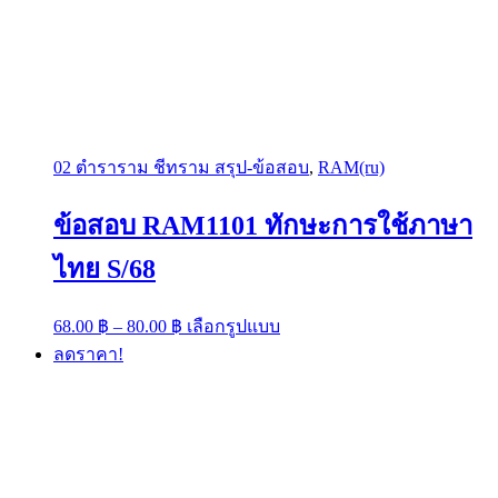
02 ตำราราม ชีทราม สรุป-ข้อสอบ
,
RAM(ru)
ข้อสอบ RAM1101 ทักษะการใช้ภาษา
ไทย S/68
Price
This
68.00
฿
–
80.00
฿
เลือกรูปแบบ
range:
product
ลดราคา!
has
68.00 ฿
multiple
through
variants.
80.00 ฿
The
options
may
be