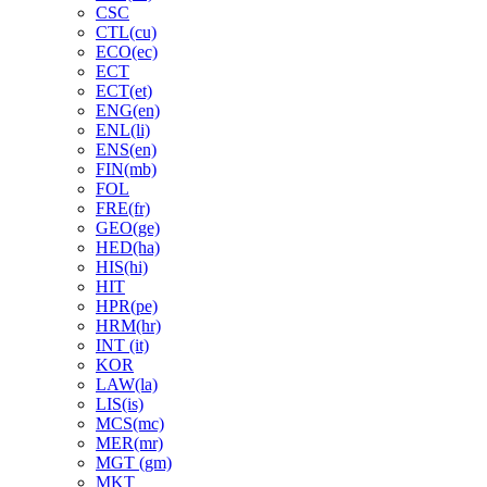
CSC
CTL(cu)
ECO(ec)
ECT
ECT(et)
ENG(en)
ENL(li)
ENS(en)
FIN(mb)
FOL
FRE(fr)
GEO(ge)
HED(ha)
HIS(hi)
HIT
HPR(pe)
HRM(hr)
INT (it)
KOR
LAW(la)
LIS(is)
MCS(mc)
MER(mr)
MGT (gm)
MKT