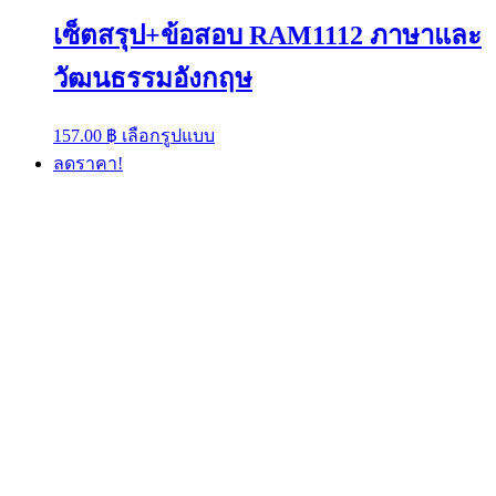
เซ็ตสรุป+ข้อสอบ RAM1112 ภาษาและ
วัฒนธรรมอังกฤษ
This
157.00
฿
เลือกรูปแบบ
product
ลดราคา!
has
multiple
variants.
The
options
may
be
chosen
on
the
product
page