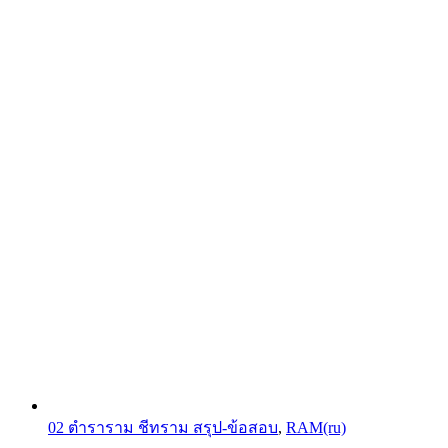
product
page
02 ตำราราม ชีทราม สรุป-ข้อสอบ
,
RAM(ru)