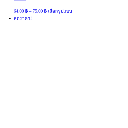
Price
This
64.00
฿
–
75.00
฿
เลือกรูปแบบ
range:
product
ลดราคา!
has
64.00 ฿
multiple
through
variants.
75.00 ฿
The
options
may
be
chosen
on
the
product
page