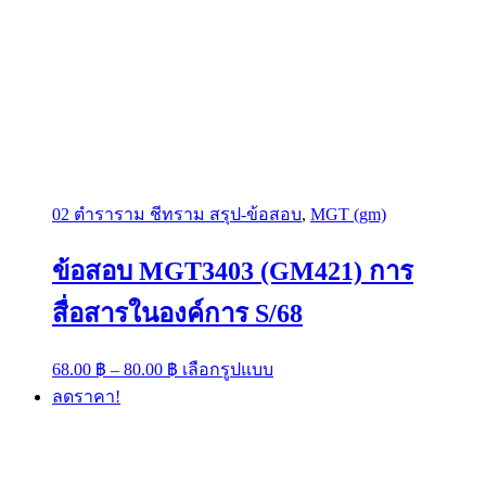
02 ตำราราม ชีทราม สรุป-ข้อสอบ
,
MGT (gm)
ข้อสอบ MGT3403 (GM421) การ
สื่อสารในองค์การ S/68
Price
This
68.00
฿
–
80.00
฿
เลือกรูปแบบ
range:
product
ลดราคา!
has
68.00 ฿
multiple
through
variants.
80.00 ฿
The
options