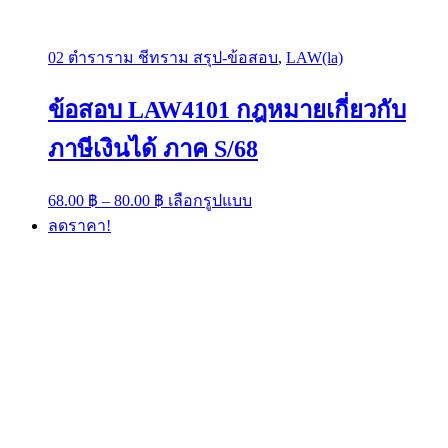
02 ตำราราม ชีทราม สรุป-ข้อสอบ
,
LAW(la)
ข้อสอบ LAW4101 กฎหมายเกี่ยวกับ
ภาษีเงินได้ ภาค S/68
Price
This
68.00
฿
–
80.00
฿
เลือกรูปแบบ
range:
product
ลดราคา!
has
68.00 ฿
multiple
through
variants.
80.00 ฿
The
options
may
be
chosen
on
the
product
page