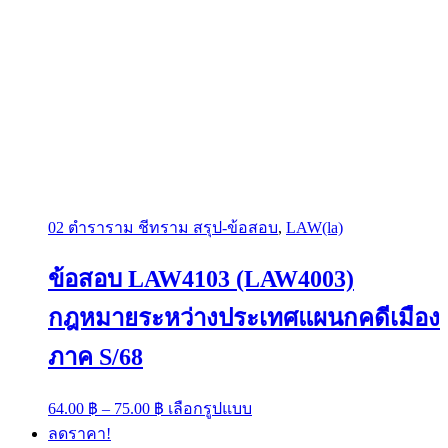
02 ตำราราม ชีทราม สรุป-ข้อสอบ
,
LAW(la)
ข้อสอบ LAW4103 (LAW4003)
กฎหมายระหว่างประเทศแผนกคดีเมือง
ภาค S/68
Price
This
64.00
฿
–
75.00
฿
เลือกรูปแบบ
range:
product
ลดราคา!
has
64.00 ฿