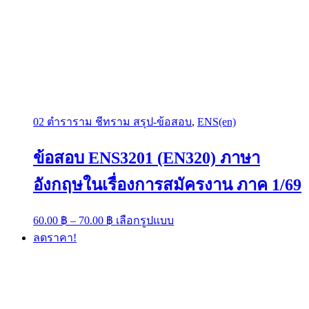
02 ตำราราม ชีทราม สรุป-ข้อสอบ
,
ENS(en)
ข้อสอบ ENS3201 (EN320) ภาษา
อังกฤษในเรื่องการสมัครงาน ภาค 1/69
Price
This
60.00
฿
–
70.00
฿
เลือกรูปแบบ
range:
product
ลดราคา!
has
60.00 ฿
multiple
through
variants.
70.00 ฿
The
options
may