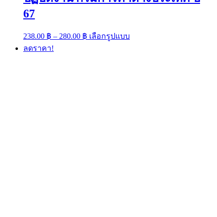
67
Price
This
238.00
฿
–
280.00
฿
เลือกรูปแบบ
range:
product
ลดราคา!
has
238.00 ฿
multiple
through
variants.
280.00 ฿
The
options
may
be
chosen
on
the
product
page