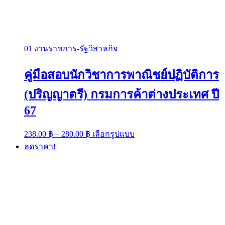
01 งานราชการ-รัฐวิสาหกิจ
คู่มือสอบนักวิชาการพาณิชย์ปฏิบัติการ
(ปริญญาตรี) กรมการค้าต่างประเทศ ปี
67
Price
This
238.00
฿
–
280.00
฿
เลือกรูปแบบ
range:
product
ลดราคา!
has
238.00 ฿
multiple
through
variants.
280.00 ฿
The
options
may
be
chosen
on