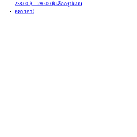
Price
This
238.00
฿
–
280.00
฿
เลือกรูปแบบ
range:
product
ลดราคา!
has
238.00 ฿
multiple
through
variants.
280.00 ฿
The
options
may
be
chosen
on
the
product
page