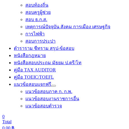
สอบท้องถิ่น
สอบครูผู้ช่วย
สอบ ธ.ก.ส.
เหตุการณ์ปัจจุบัน สังคม การเมือง เศรษฐกิจ
การไฟฟ้า
สอบการประปา
ตำราราม ชีทราม สรุป-ข้อสอบ
หนังสือกฎหมาย
หนังสือสอบประถม มัธยม ป.ตรี/โท
คู่มือ TAX AUDITOR
คู่มือ TOEIC/TOEFL
แนวข้อสอบแจกฟรี
แนวข้อสอบภาค ก. ก.พ.
แนวข้อสอบงานราชการอื่น
แนวข้อสอบตำรวจ
0
Total
0.00
฿