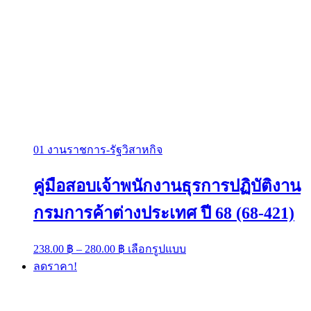
01 งานราชการ-รัฐวิสาหกิจ
คู่มือสอบเจ้าพนักงานธุรการปฏิบัติงาน
กรมการค้าต่างประเทศ ปี 68 (68-421)
Price
This
238.00
฿
–
280.00
฿
เลือกรูปแบบ
range:
product
ลดราคา!
has
238.00 ฿
multiple
through
variants.
280.00 ฿
The