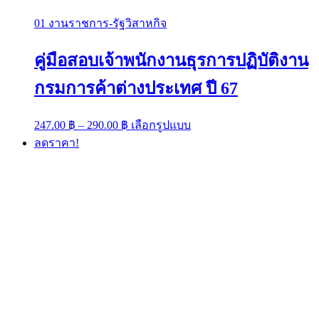
01 งานราชการ-รัฐวิสาหกิจ
คู่มือสอบเจ้าพนักงานธุรการปฏิบัติงาน
กรมการค้าต่างประเทศ ปี 67
Price
This
247.00
฿
–
290.00
฿
เลือกรูปแบบ
range:
product
ลดราคา!
has
247.00 ฿
multiple
through
variants.
290.00 ฿
The
options
may
be
chosen
on
the
product
page