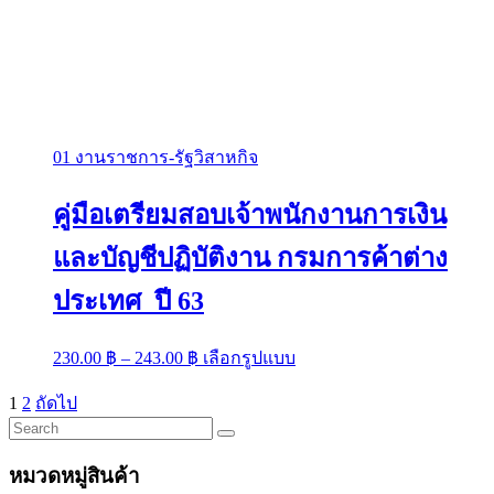
01 งานราชการ-รัฐวิสาหกิจ
คู่มือเตรียมสอบเจ้าพนักงานการเงิน
และบัญชีปฏิบัติงาน กรมการค้าต่าง
ประเทศ ปี 63
Price
This
230.00
฿
–
243.00
฿
เลือกรูปแบบ
range:
product
has
230.00 ฿
Posts
1
2
ถัดไป
multiple
through
pagination
variants.
243.00 ฿
The
options
หมวดหมู่สินค้า
may