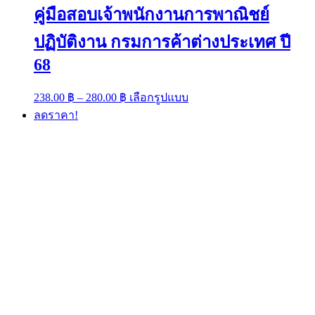
คู่มือสอบเจ้าพนักงานการพาณิชย์
ปฏิบัติงาน กรมการค้าต่างประเทศ ปี
68
Price
This
238.00
฿
–
280.00
฿
เลือกรูปแบบ
range:
product
ลดราคา!
has
238.00 ฿
multiple
through
variants.
280.00 ฿
The
options
may
be
chosen
on
the
product
page