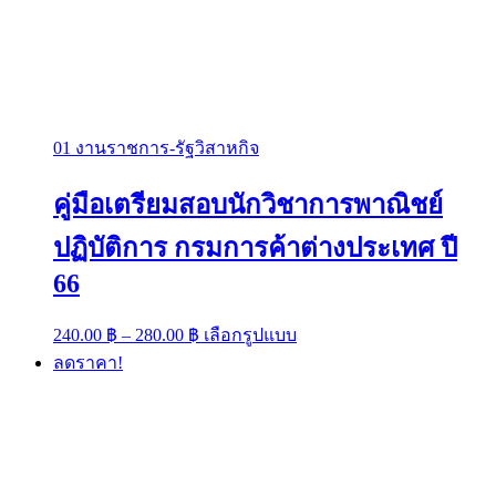
01 งานราชการ-รัฐวิสาหกิจ
คู่มือเตรียมสอบนักวิชาการพาณิชย์
ปฏิบัติการ กรมการค้าต่างประเทศ ปี
66
Price
This
240.00
฿
–
280.00
฿
เลือกรูปแบบ
range:
product
ลดราคา!
has
240.00 ฿
multiple
through
variants.
280.00 ฿
The
options
may
be