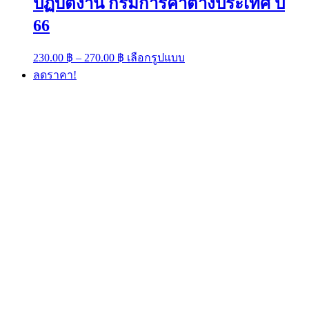
ปฏิบัติงาน กรมการค้าต่างประเทศ ปี
66
Price
This
230.00
฿
–
270.00
฿
เลือกรูปแบบ
range:
product
ลดราคา!
has
230.00 ฿
multiple
through
variants.
270.00 ฿
The
options
may
be
chosen
on
the
product
page