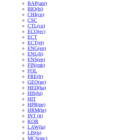
BAP(apr)
BIO(bi)
CHI(cn)
CSC
CTL(cu)
ECO(ec)
ECT
ECT(et)
ENG(en)
ENL(li)
ENS(en)
FIN(mb)
FOL
FRE(fr)
GEO(ge)
HED(ha)
HIS(hi)
HIT
HPR(pe)
HRM(hr)
INT (it)
KOR
LAW(la)
LIS(is)
MCS(mc)