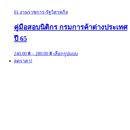
01 งานราชการ-รัฐวิสาหกิจ
คู่มือสอบนิติกร กรมการค้าต่างประเทศ
ปี 65
Price
This
240.00
฿
–
280.00
฿
เลือกรูปแบบ
range:
product
ลดราคา!
has
240.00 ฿
multiple
through
variants.
280.00 ฿
The
options
may
be
chosen
on
the
product
page