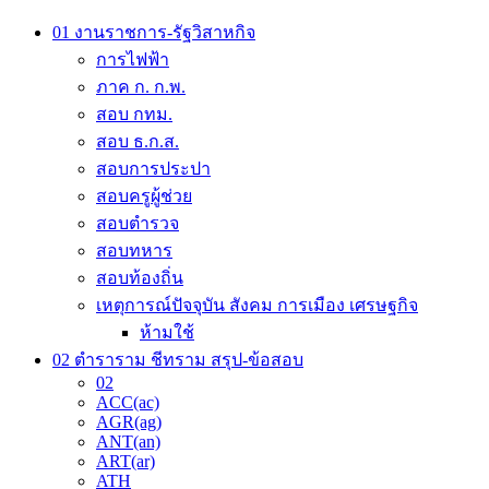
be
01 งานราชการ-รัฐวิสาหกิจ
chosen
on
การไฟฟ้า
the
ภาค ก. ก.พ.
product
สอบ กทม.
page
สอบ ธ.ก.ส.
สอบการประปา
สอบครูผู้ช่วย
สอบตำรวจ
สอบทหาร
สอบท้องถิ่น
เหตุการณ์ปัจจุบัน สังคม การเมือง เศรษฐกิจ
ห้ามใช้
02 ตำราราม ชีทราม สรุป-ข้อสอบ
02
ACC(ac)
AGR(ag)
ANT(an)
ART(ar)
ATH