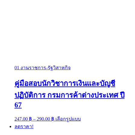
01 งานราชการ-รัฐวิสาหกิจ
คู่มือสอบนักวิชาการเงินและบัญชี
ปฏิบัติการ กรมการค้าต่างประเทศ ปี
67
Price
This
247.00
฿
–
290.00
฿
เลือกรูปแบบ
range:
product
ลดราคา!
has
247.00 ฿
multiple