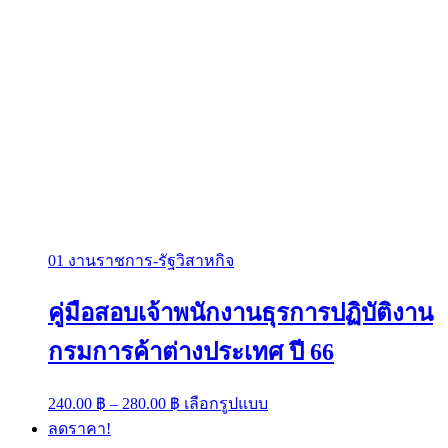
01 งานราชการ-รัฐวิสาหกิจ
คู่มือสอบเจ้าพนักงานธุรการปฏิบัติงาน
กรมการค้าต่างประเทศ ปี 66
Price
This
240.00
฿
–
280.00
฿
เลือกรูปแบบ
range:
product
ลดราคา!
has
240.00 ฿