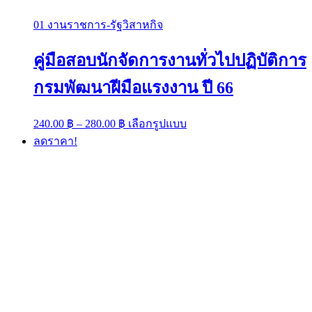
01 งานราชการ-รัฐวิสาหกิจ
คู่มือสอบนักจัดการงานทั่วไปปฏิบัติการ
กรมพัฒนาฝีมือแรงงาน ปี 66
Price
This
240.00
฿
–
280.00
฿
เลือกรูปแบบ
range:
product
ลดราคา!
has
240.00 ฿
multiple
through
variants.
280.00 ฿
The
options
may
be
chosen
on
the
product
page