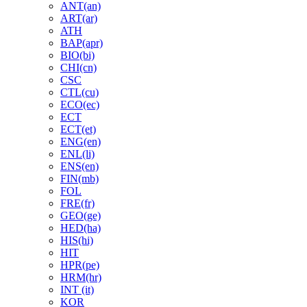
ANT(an)
ART(ar)
ATH
BAP(apr)
BIO(bi)
CHI(cn)
CSC
CTL(cu)
ECO(ec)
ECT
ECT(et)
ENG(en)
ENL(li)
ENS(en)
FIN(mb)
FOL
FRE(fr)
GEO(ge)
HED(ha)
HIS(hi)
HIT
HPR(pe)
HRM(hr)
INT (it)
KOR