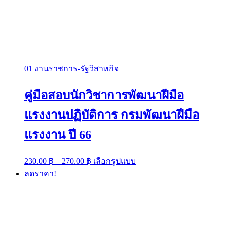
01 งานราชการ-รัฐวิสาหกิจ
คู่มือสอบนักวิชาการพัฒนาฝีมือ
แรงงานปฏิบัติการ กรมพัฒนาฝีมือ
แรงงาน ปี 66
Price
This
230.00
฿
–
270.00
฿
เลือกรูปแบบ
range:
product
ลดราคา!
has
230.00 ฿
multiple
through
variants.
270.00 ฿
The
options
may