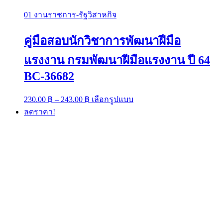
01 งานราชการ-รัฐวิสาหกิจ
คู่มือสอบนักวิชาการพัฒนาฝีมือ
แรงงาน กรมพัฒนาฝีมือแรงงาน ปี 64
BC-36682
Price
This
230.00
฿
–
243.00
฿
เลือกรูปแบบ
range:
product
ลดราคา!
has
230.00 ฿
multiple
through
variants.
243.00 ฿
The
options
may
be
chosen
on
the
product
page