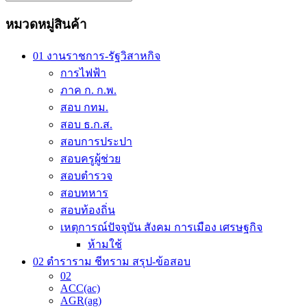
multiple
through
variants.
243.00 ฿
หมวดหมู่สินค้า
The
options
may
01 งานราชการ-รัฐวิสาหกิจ
be
การไฟฟ้า
chosen
on
ภาค ก. ก.พ.
the
สอบ กทม.
product
สอบ ธ.ก.ส.
page
สอบการประปา
สอบครูผู้ช่วย
สอบตำรวจ
สอบทหาร
สอบท้องถิ่น
เหตุการณ์ปัจจุบัน สังคม การเมือง เศรษฐกิจ
ห้ามใช้
02 ตำราราม ชีทราม สรุป-ข้อสอบ
02
ACC(ac)
AGR(ag)