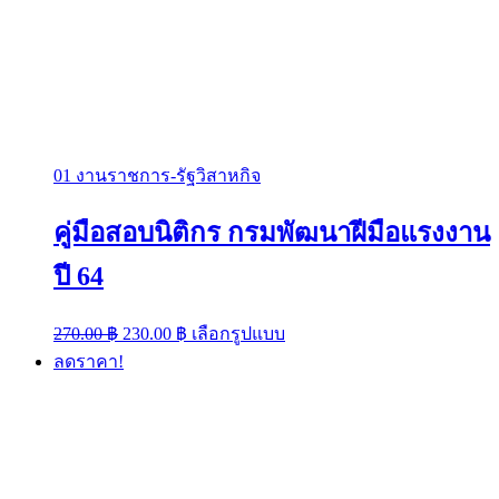
01 งานราชการ-รัฐวิสาหกิจ
คู่มือสอบนิติกร กรมพัฒนาฝีมือแรงงาน
ปี 64
Original
Current
This
270.00
฿
230.00
฿
เลือกรูปแบบ
price
price
product
ลดราคา!
was:
is:
has
multiple
270.00 ฿.
230.00 ฿.
variants.
The
options
may
be