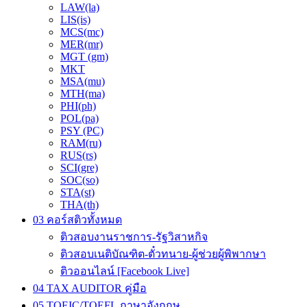
LAW(la)
LIS(is)
MCS(mc)
MER(mr)
MGT (gm)
MKT
MSA(mu)
MTH(ma)
PHI(ph)
POL(pa)
PSY (PC)
RAM(ru)
RUS(rs)
SCI(gre)
SOC(so)
STA(st)
THA(th)
03 คอร์สติวทั้งหมด
ติวสอบงานราชการ-รัฐวิสาหกิจ
ติวสอบเนติบัณฑิต-ตั๋วทนาย-ผู้ช่วยผู้พิพากษา
ติวออนไลน์ [Facebook Live]
04 TAX AUDITOR คู่มือ
05 TOEIC/TOEFL ภาษาอังกฤษ