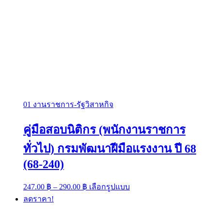
01 งานราชการ-รัฐวิสาหกิจ
คู่มือสอบนิติกร (พนักงานราชการ
ทั่วไป) กรมพัฒนาฝีมือแรงงาน ปี 68
(68-240)
Price
This
247.00
฿
–
290.00
฿
เลือกรูปแบบ
range:
product
ลดราคา!
has
247.00 ฿
multiple
through