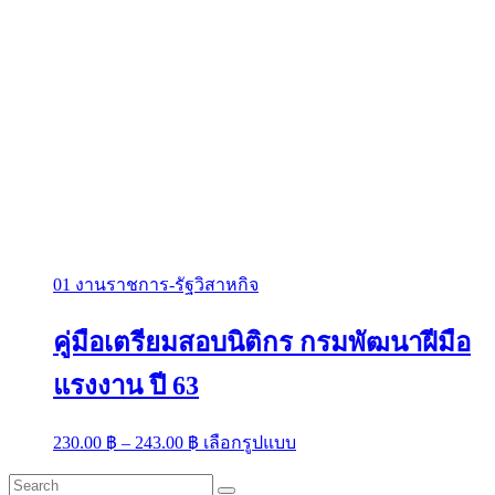
01 งานราชการ-รัฐวิสาหกิจ
คู่มือเตรียมสอบนิติกร กรมพัฒนาฝีมือ
แรงงาน ปี 63
Price
This
230.00
฿
–
243.00
฿
เลือกรูปแบบ
range:
product
has
230.00 ฿