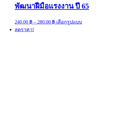
พัฒนาฝีมือแรงงาน ปี 65
Price
This
240.00
฿
–
280.00
฿
เลือกรูปแบบ
range:
product
ลดราคา!
has
240.00 ฿
multiple
through
variants.
280.00 ฿
The
options
may
be
chosen
on
the
product
page