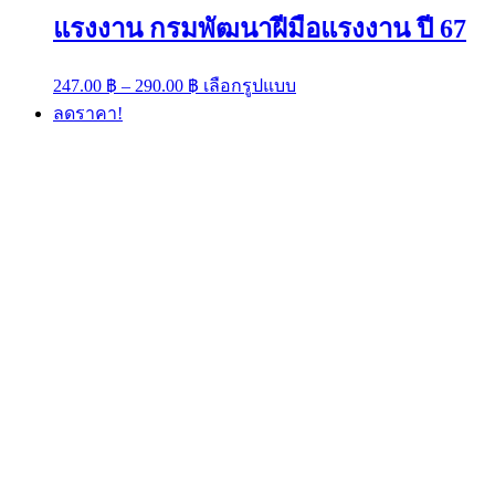
แรงงาน กรมพัฒนาฝีมือแรงงาน ปี 67
Price
This
247.00
฿
–
290.00
฿
เลือกรูปแบบ
range:
product
ลดราคา!
has
247.00 ฿
multiple
through
variants.
290.00 ฿
The
options
may
be
chosen
on
the
product
page