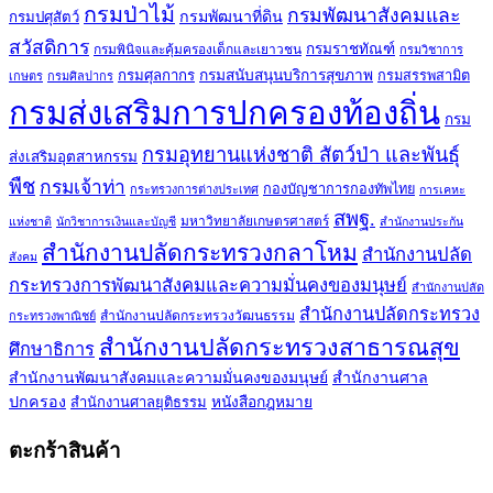
กรมป่าไม้
กรมพัฒนาสังคมและ
กรมพัฒนาที่ดิน
กรมปศุสัตว์
สวัสดิการ
กรมราชทัณฑ์
กรมพินิจและคุ้มครองเด็กและเยาวชน
กรมวิชาการ
กรมศุลกากร
กรมสนับสนุนบริการสุขภาพ
กรมสรรพสามิต
เกษตร
กรมศิลปากร
กรมส่งเสริมการปกครองท้องถิ่น
กรม
กรมอุทยานแห่งชาติ สัตว์ป่า และพันธุ์
ส่งเสริมอุตสาหกรรม
พืช
กรมเจ้าท่า
กองบัญชาการกองทัพไทย
กระทรวงการต่างประเทศ
การเคหะ
สพฐ.
มหาวิทยาลัยเกษตรศาสตร์
แห่งชาติ
นักวิชาการเงินและบัญชี
สำนักงานประกัน
สำนักงานปลัดกระทรวงกลาโหม
สำนักงานปลัด
สังคม
กระทรวงการพัฒนาสังคมและความมั่นคงของมนุษย์
สำนักงานปลัด
สำนักงานปลัดกระทรวง
สำนักงานปลัดกระทรวงวัฒนธรรม
กระทรวงพาณิชย์
สำนักงานปลัดกระทรวงสาธารณสุข
ศึกษาธิการ
สำนักงานพัฒนาสังคมและความมั่นคงของมนุษย์
สำนักงานศาล
ปกครอง
สำนักงานศาลยุติธรรม
หนังสือกฎหมาย
ตะกร้าสินค้า