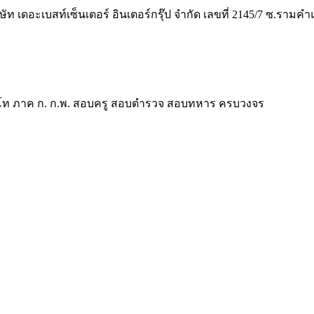
ิษัท เดอะเบสท์เซ็นเตอร์ อินเตอร์กรุ๊ป จำกัด เลขที่ 2145/7 ซ.รา
ี ป.โท ภาค ก. ก.พ. สอบครู สอบตำรวจ สอบทหาร ครบวงจร