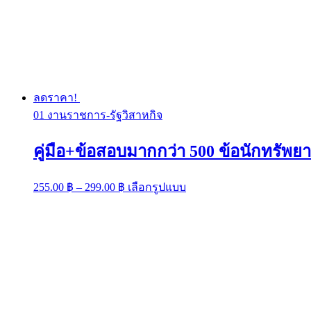
ลดราคา!
01 งานราชการ-รัฐวิสาหกิจ
คู่มือ+ข้อสอบมากกว่า 500 ข้อนักทรัพยา
Price
This
255.00
฿
–
299.00
฿
เลือกรูปแบบ
range:
product
has
255.00 ฿
multiple
through
variants.
299.00 ฿
The
options
may
be
chosen
on