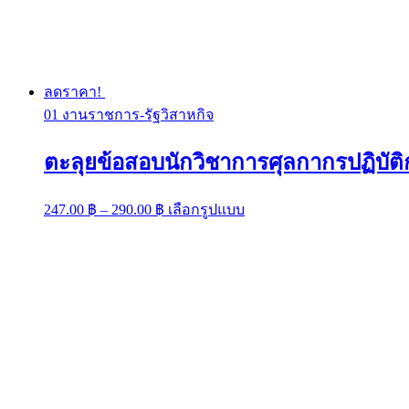
ลดราคา!
01 งานราชการ-รัฐวิสาหกิจ
ตะลุยข้อสอบนักวิชาการศุลกากรปฏิบัติ
Price
This
247.00
฿
–
290.00
฿
เลือกรูปแบบ
range:
product
has
247.00 ฿
multiple
through
variants.
290.00 ฿
The
options
may
be
chosen
on
the
product