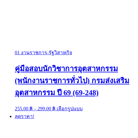
01 งานราชการ-รัฐวิสาหกิจ
คู่มือสอบนักวิชาการอุตสาหกรรม
(พนักงานราชการทั่วไป) กรมส่งเสริม
อุตสาหกรรม ปี 69 (69-248)
Price
This
255.00
฿
–
299.00
฿
เลือกรูปแบบ
range:
product
ลดราคา!
has
255.00 ฿
multiple
through
variants.
299.00 ฿
The