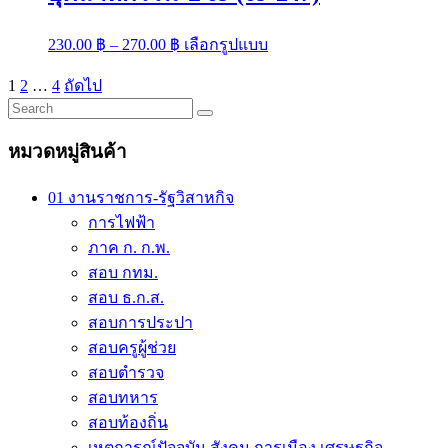
Price
This
230.00
฿
–
270.00
฿
เลือกรูปแบบ
range:
product
has
230.00 ฿
Posts
1
2
…
4
ถัดไป
multiple
through
pagination
variants.
270.00 ฿
The
options
หมวดหมู่สินค้า
may
be
01 งานราชการ-รัฐวิสาหกิจ
chosen
on
การไฟฟ้า
the
ภาค ก. ก.พ.
product
สอบ กทม.
page
สอบ ธ.ก.ส.
สอบการประปา
สอบครูผู้ช่วย
สอบตำรวจ
สอบทหาร
สอบท้องถิ่น
เหตุการณ์ปัจจุบัน สังคม การเมือง เศรษฐกิจ