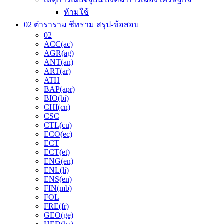
ห้ามใช้
02 ตำราราม ชีทราม สรุป-ข้อสอบ
02
ACC(ac)
AGR(ag)
ANT(an)
ART(ar)
ATH
BAP(apr)
BIO(bi)
CHI(cn)
CSC
CTL(cu)
ECO(ec)
ECT
ECT(et)
ENG(en)
ENL(li)
ENS(en)
FIN(mb)
FOL
FRE(fr)
GEO(ge)