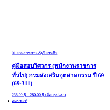
01 งานราชการ-รัฐวิสาหกิจ
คู่มือสอบวิศวกร (พนักงานราชการ
ทั่วไป) กรมส่งเสริมอุตสาหกรรม ปี 69
(69-311)
Price
This
238.00
฿
–
280.00
฿
เลือกรูปแบบ
range:
product
ลดราคา!
has
238.00 ฿
multiple
through