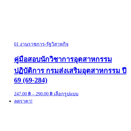
01 งานราชการ-รัฐวิสาหกิจ
คู่มือสอบนักวิชาการอุตสาหกรรม
ปฏิบัติการ กรมส่งเสริมอุตสาหกรรม ปี
69 (69-284)
Price
This
247.00
฿
–
290.00
฿
เลือกรูปแบบ
range:
product
ลดราคา!
has
247.00 ฿
multiple
through
variants.
290.00 ฿
The
options
may