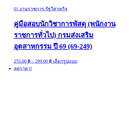
01 งานราชการ-รัฐวิสาหกิจ
คู่มือสอบนักวิชาการพัสดุ (พนักงาน
ราชการทั่วไป) กรมส่งเสริม
อุตสาหกรรม ปี 69 (69-249)
Price
This
255.00
฿
–
299.00
฿
เลือกรูปแบบ
range:
product
ลดราคา!
has
255.00 ฿
multiple
through
variants.
299.00 ฿
The
options
may
be
chosen
on
the
product
page