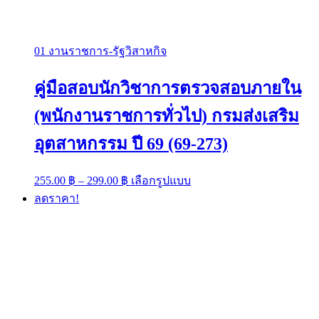
01 งานราชการ-รัฐวิสาหกิจ
คู่มือสอบนักวิชาการตรวจสอบภายใน
(พนักงานราชการทั่วไป) กรมส่งเสริม
อุตสาหกรรม ปี 69 (69-273)
Price
This
255.00
฿
–
299.00
฿
เลือกรูปแบบ
range:
product
ลดราคา!
has
255.00 ฿
multiple
through
variants.
299.00 ฿
The
options
may
be
chosen
on
the