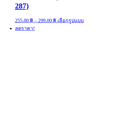
287)
Price
This
255.00
฿
–
299.00
฿
เลือกรูปแบบ
range:
product
ลดราคา!
has
255.00 ฿
multiple
through
variants.
299.00 ฿
The
options
may
be
chosen
on
the
product
page