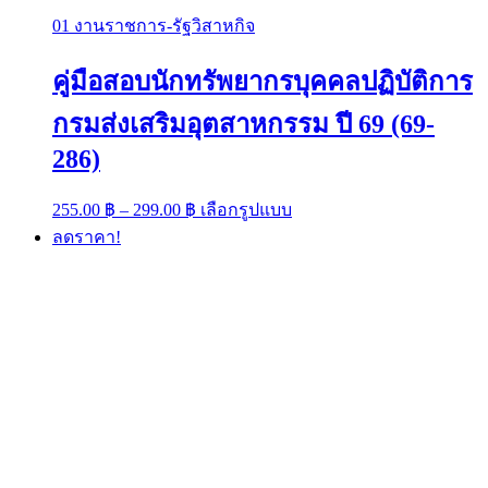
01 งานราชการ-รัฐวิสาหกิจ
คู่มือสอบนักทรัพยากรบุคคลปฏิบัติการ
กรมส่งเสริมอุตสาหกรรม ปี 69 (69-
286)
Price
This
255.00
฿
–
299.00
฿
เลือกรูปแบบ
range:
product
ลดราคา!
has
255.00 ฿
multiple
through
variants.
299.00 ฿
The
options
may
be
chosen
on
the
product
page