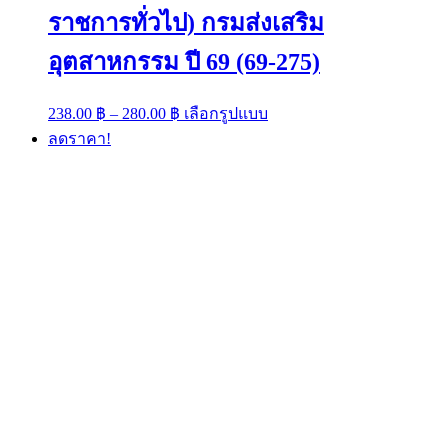
ราชการทั่วไป) กรมส่งเสริม
อุตสาหกรรม ปี 69 (69-275)
Price
This
238.00
฿
–
280.00
฿
เลือกรูปแบบ
range:
product
ลดราคา!
has
238.00 ฿
multiple
through
variants.
280.00 ฿
The
options
may
be
chosen
on
the
product
page