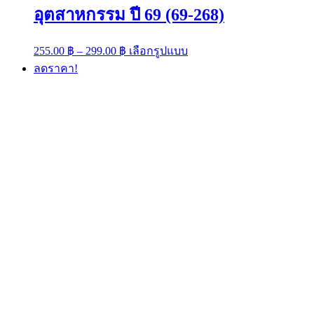
อุตสาหกรรม ปี 69 (69-268)
Price
This
255.00
฿
–
299.00
฿
เลือกรูปแบบ
range:
product
ลดราคา!
has
255.00 ฿
multiple
through
variants.
299.00 ฿
The
options
may
be
chosen
on
the
product
page