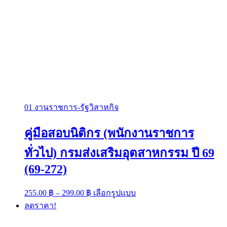
01 งานราชการ-รัฐวิสาหกิจ
คู่มือสอบนิติกร (พนักงานราชการ
ทั่วไป) กรมส่งเสริมอุตสาหกรรม ปี 69
(69-272)
Price
This
255.00
฿
–
299.00
฿
เลือกรูปแบบ
range:
product
ลดราคา!
has
255.00 ฿
multiple
through
variants.