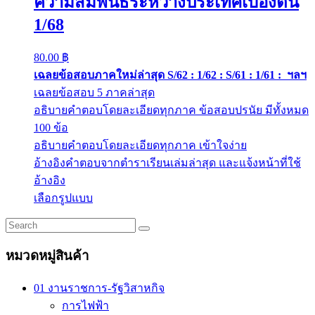
ความสัมพันธ์ระหว่างประเทศเบื้องต้น
1/68
80.00
฿
เฉลยข้อสอบภาคใหม่ล่าสุด S/62 : 1/62 : S/61 : 1/61 : ฯลฯ
เฉลยข้อสอบ 5 ภาคล่าสุด
อธิบายคำตอบโดยละเอียดทุกภาค ข้อสอบปรนัย มีทั้งหมด
100 ข้อ
อธิบายคำตอบโดยละเอียดทุกภาค เข้าใจง่าย
อ้างอิงคำตอบจากตำราเรียนเล่มล่าสุด และแจ้งหน้าที่ใช้
อ้างอิง
This
เลือกรูปแบบ
product
has
multiple
variants.
หมวดหมู่สินค้า
The
options
may
01 งานราชการ-รัฐวิสาหกิจ
be
การไฟฟ้า
chosen