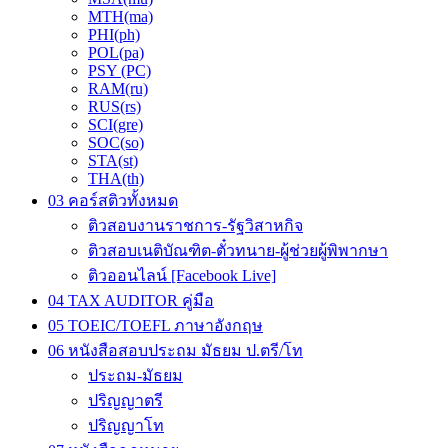
MTH(ma)
PHI(ph)
POL(pa)
PSY (PC)
RAM(ru)
RUS(rs)
SCI(gre)
SOC(so)
STA(st)
THA(th)
03 คอร์สติวทั้งหมด
ติวสอบงานราชการ-รัฐวิสาหกิจ
ติวสอบเนติบัณฑิต-ตั๋วทนาย-ผู้ช่วยผู้พิพากษา
ติวออนไลน์ [Facebook Live]
04 TAX AUDITOR คู่มือ
05 TOEIC/TOEFL ภาษาอังกฤษ
06 หนังสือสอบประถม มัธยม ป.ตรี/โท
ประถม-มัธยม
ปริญญาตรี
ปริญญาโท