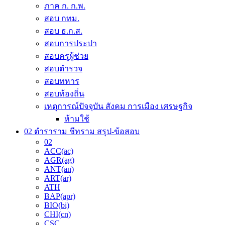
on
ภาค ก. ก.พ.
the
สอบ กทม.
product
สอบ ธ.ก.ส.
page
สอบการประปา
สอบครูผู้ช่วย
สอบตำรวจ
สอบทหาร
สอบท้องถิ่น
เหตุการณ์ปัจจุบัน สังคม การเมือง เศรษฐกิจ
ห้ามใช้
02 ตำราราม ชีทราม สรุป-ข้อสอบ
02
ACC(ac)
AGR(ag)
ANT(an)
ART(ar)
ATH
BAP(apr)
BIO(bi)
CHI(cn)
CSC