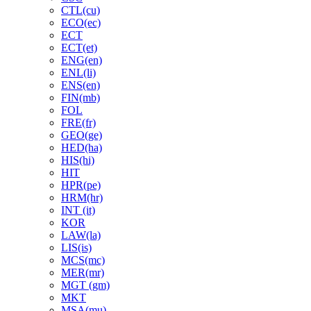
CTL(cu)
ECO(ec)
ECT
ECT(et)
ENG(en)
ENL(li)
ENS(en)
FIN(mb)
FOL
FRE(fr)
GEO(ge)
HED(ha)
HIS(hi)
HIT
HPR(pe)
HRM(hr)
INT (it)
KOR
LAW(la)
LIS(is)
MCS(mc)
MER(mr)
MGT (gm)
MKT
MSA(mu)