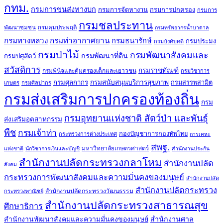
กทม.
กรมการขนส่งทางบก
กรมการจัดหางาน
กรมการปกครอง
กรมการ
กรมชลประทาน
พัฒนาชุมชน
กรมคุมประพฤติ
กรมทรัพยากรน้ำบาดาล
กรมทางหลวง
กรมท่าอากาศยาน
กรมธนารักษ์
กรมประมง
กรมบังคับคดี
กรมป่าไม้
กรมพัฒนาสังคมและ
กรมพัฒนาที่ดิน
กรมปศุสัตว์
สวัสดิการ
กรมราชทัณฑ์
กรมพินิจและคุ้มครองเด็กและเยาวชน
กรมวิชาการ
กรมศุลกากร
กรมสนับสนุนบริการสุขภาพ
กรมสรรพสามิต
เกษตร
กรมศิลปากร
กรมส่งเสริมการปกครองท้องถิ่น
กรม
กรมอุทยานแห่งชาติ สัตว์ป่า และพันธุ์
ส่งเสริมอุตสาหกรรม
พืช
กรมเจ้าท่า
กองบัญชาการกองทัพไทย
กระทรวงการต่างประเทศ
การเคหะ
สพฐ.
มหาวิทยาลัยเกษตรศาสตร์
แห่งชาติ
นักวิชาการเงินและบัญชี
สำนักงานประกัน
สำนักงานปลัดกระทรวงกลาโหม
สำนักงานปลัด
สังคม
กระทรวงการพัฒนาสังคมและความมั่นคงของมนุษย์
สำนักงานปลัด
สำนักงานปลัดกระทรวง
สำนักงานปลัดกระทรวงวัฒนธรรม
กระทรวงพาณิชย์
สำนักงานปลัดกระทรวงสาธารณสุข
ศึกษาธิการ
สำนักงานพัฒนาสังคมและความมั่นคงของมนุษย์
สำนักงานศาล