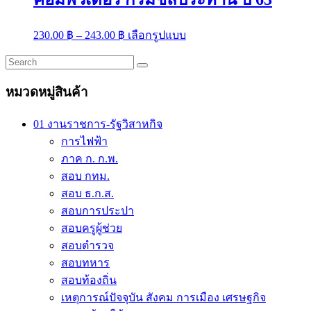
Price
This
230.00
฿
–
243.00
฿
เลือกรูปแบบ
range:
product
has
230.00 ฿
multiple
through
variants.
243.00 ฿
หมวดหมู่สินค้า
The
options
may
01 งานราชการ-รัฐวิสาหกิจ
be
การไฟฟ้า
chosen
on
ภาค ก. ก.พ.
the
สอบ กทม.
product
สอบ ธ.ก.ส.
page
สอบการประปา
สอบครูผู้ช่วย
สอบตำรวจ
สอบทหาร
สอบท้องถิ่น
เหตุการณ์ปัจจุบัน สังคม การเมือง เศรษฐกิจ