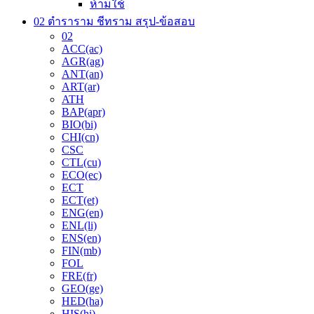
ห้ามใช้
02 ตำราราม ชีทราม สรุป-ข้อสอบ
02
ACC(ac)
AGR(ag)
ANT(an)
ART(ar)
ATH
BAP(apr)
BIO(bi)
CHI(cn)
CSC
CTL(cu)
ECO(ec)
ECT
ECT(et)
ENG(en)
ENL(li)
ENS(en)
FIN(mb)
FOL
FRE(fr)
GEO(ge)
HED(ha)
HIS(hi)