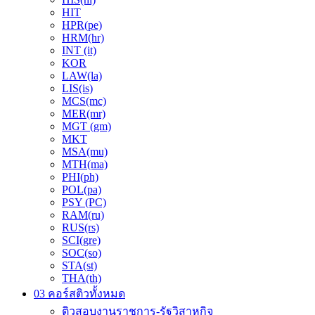
HIT
HPR(pe)
HRM(hr)
INT (it)
KOR
LAW(la)
LIS(is)
MCS(mc)
MER(mr)
MGT (gm)
MKT
MSA(mu)
MTH(ma)
PHI(ph)
POL(pa)
PSY (PC)
RAM(ru)
RUS(rs)
SCI(gre)
SOC(so)
STA(st)
THA(th)
03 คอร์สติวทั้งหมด
ติวสอบงานราชการ-รัฐวิสาหกิจ