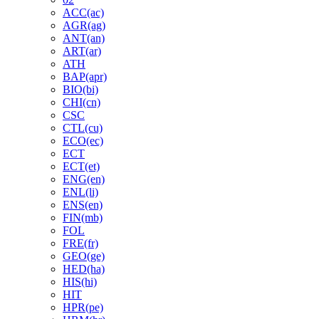
ACC(ac)
AGR(ag)
ANT(an)
ART(ar)
ATH
BAP(apr)
BIO(bi)
CHI(cn)
CSC
CTL(cu)
ECO(ec)
ECT
ECT(et)
ENG(en)
ENL(li)
ENS(en)
FIN(mb)
FOL
FRE(fr)
GEO(ge)
HED(ha)
HIS(hi)
HIT
HPR(pe)