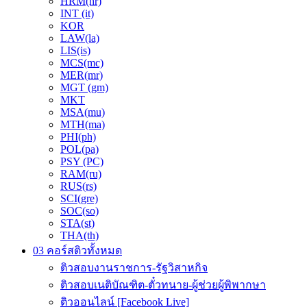
HRM(hr)
INT (it)
KOR
LAW(la)
LIS(is)
MCS(mc)
MER(mr)
MGT (gm)
MKT
MSA(mu)
MTH(ma)
PHI(ph)
POL(pa)
PSY (PC)
RAM(ru)
RUS(rs)
SCI(gre)
SOC(so)
STA(st)
THA(th)
03 คอร์สติวทั้งหมด
ติวสอบงานราชการ-รัฐวิสาหกิจ
ติวสอบเนติบัณฑิต-ตั๋วทนาย-ผู้ช่วยผู้พิพากษา
ติวออนไลน์ [Facebook Live]