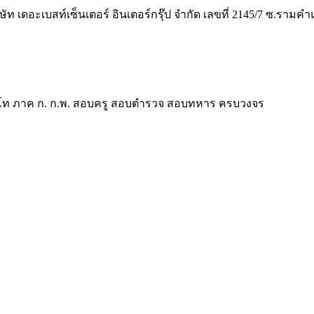
ิษัท เดอะเบสท์เซ็นเตอร์ อินเตอร์กรุ๊ป จำกัด เลขที่ 2145/7 ซ.รา
ี ป.โท ภาค ก. ก.พ. สอบครู สอบตำรวจ สอบทหาร ครบวงจร