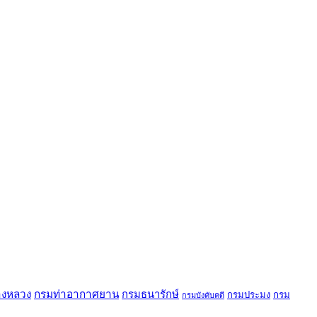
งหลวง
กรมท่าอากาศยาน
กรมธนารักษ์
กรมประมง
กรม
กรมบังคับคดี