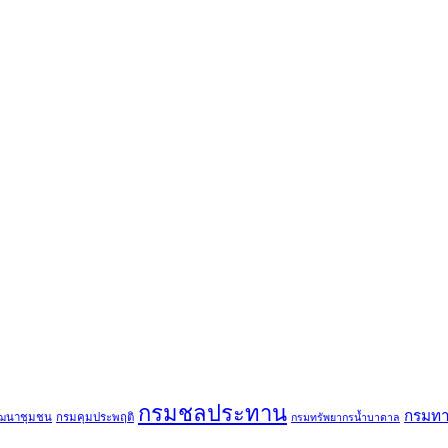
กรมชลประทาน
กรมทา
ฒนาชุมชน
กรมคุมประพฤติ
กรมทรัพยากรน้ำบาดาล