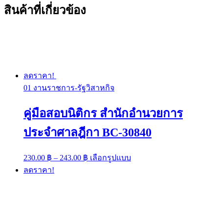
สินค้าที่เกี่ยวข้อง
ลดราคา!
01 งานราชการ-รัฐวิสาหกิจ
คู่มือสอบนิติกร สำนักอำนวยการ
ประจำศาลฎีกา BC-30840
Price
This
230.00
฿
–
243.00
฿
เลือกรูปแบบ
range:
product
ลดราคา!
has
230.00 ฿
multiple
through
variants.
243.00 ฿
The
options
may