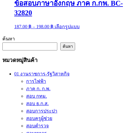
ข้อสอบภาษาอังกฤษ ภาค ก.กพ. BC-
32820
Price
This
187.00
฿
–
198.00
฿
เลือกรูปแบบ
range:
product
has
187.00 ฿
ค้นหา
multiple
through
variants.
ค้นหา
198.00 ฿
The
options
หมวดหมู่สินค้า
may
be
chosen
01 งานราชการ-รัฐวิสาหกิจ
on
การไฟฟ้า
the
ภาค ก. ก.พ.
product
page
สอบ กทม.
สอบ ธ.ก.ส.
สอบการประปา
สอบครูผู้ช่วย
สอบตำรวจ