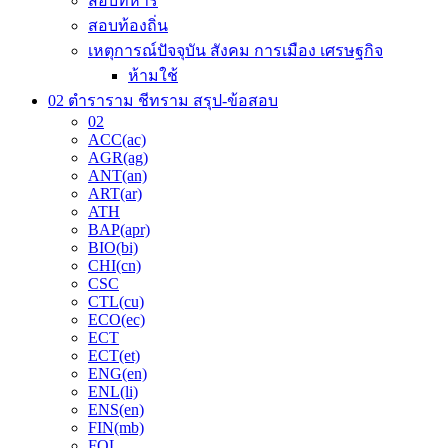
สอบทหาร
สอบท้องถิ่น
เหตุการณ์ปัจจุบัน สังคม การเมือง เศรษฐกิจ
ห้ามใช้
02 ตำราราม ชีทราม สรุป-ข้อสอบ
02
ACC(ac)
AGR(ag)
ANT(an)
ART(ar)
ATH
BAP(apr)
BIO(bi)
CHI(cn)
CSC
CTL(cu)
ECO(ec)
ECT
ECT(et)
ENG(en)
ENL(li)
ENS(en)
FIN(mb)
FOL