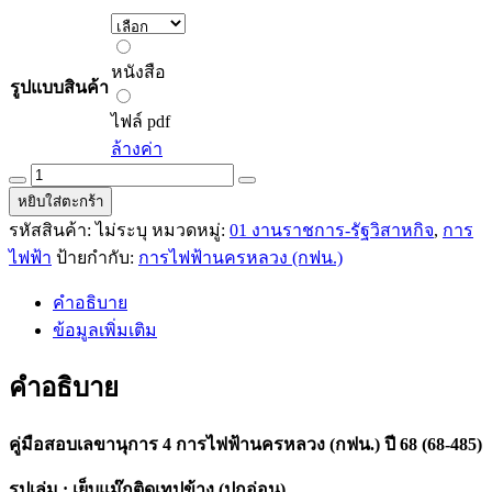
238.00 ฿
through
หนังสือ
280.00 ฿
หนังสือ
รูปแบบสินค้า
ไฟล์
pdf
ไฟล์ pdf
ล้างค่า
คู่มือ
หยิบใส่ตะกร้า
สอบ
รหัสสินค้า:
ไม่ระบุ
หมวดหมู่:
01 งานราชการ-รัฐวิสาหกิจ
,
การ
เลขานุการ
4
ไฟฟ้า
ป้ายกำกับ:
การไฟฟ้านครหลวง (กฟน.)
การ
คำอธิบาย
ไฟฟ้า
ข้อมูลเพิ่มเติม
นครหลวง
(กฟน.)
คำอธิบาย
ปี
68
(68-
คู่มือสอบเลขานุการ 4 การไฟฟ้านครหลวง (กฟน.) ปี 68 (68-485)
485)
quantity
รูปเล่ม : เย็บแม๊กติดเทปข้าง (ปกอ่อน)