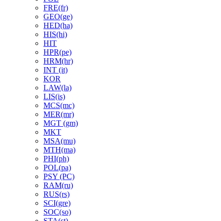
FRE(fr)
GEO(ge)
HED(ha)
HIS(hi)
HIT
HPR(pe)
HRM(hr)
INT (it)
KOR
LAW(la)
LIS(is)
MCS(mc)
MER(mr)
MGT (gm)
MKT
MSA(mu)
MTH(ma)
PHI(ph)
POL(pa)
PSY (PC)
RAM(ru)
RUS(rs)
SCI(gre)
SOC(so)
STA(st)