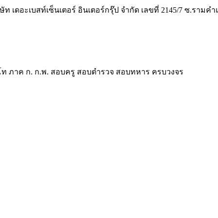
ิษัท เดอะเบสท์เซ็นเตอร์ อินเตอร์กรุ๊ป จำกัด เลขที่ 2145/7 ซ.รา
ี ป.โท ภาค ก. ก.พ. สอบครู สอบตำรวจ สอบทหาร ครบวงจร