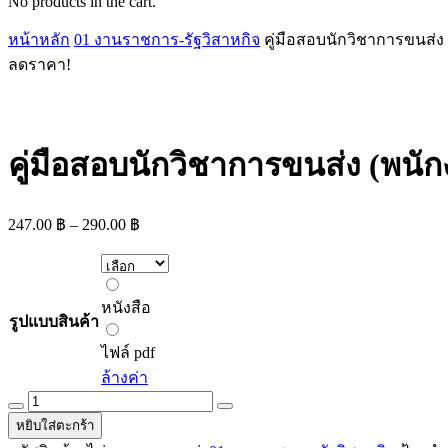
No products in the cart.
หน้าหลัก
01 งานราชการ-รัฐวิสาหกิจ
คู่มือสอบนักวิชาการขนส่ง 
ลดราคา!
คู่มือสอบนักวิชาการขนส่ง (พนัก
Price
247.00
฿
–
290.00
฿
range:
247.00 ฿
through
หนังสือ
290.00 ฿
หนังสือ
รูปแบบสินค้า
ไฟล์
pdf
ไฟล์ pdf
ล้างค่า
คู่มือ
หยิบใส่ตะกร้า
สอบ