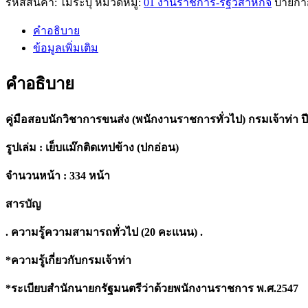
รหัสสินค้า:
ไม่ระบุ
หมวดหมู่:
01 งานราชการ-รัฐวิสาหกิจ
ป้ายกำ
นัก
วิชาการ
คำอธิบาย
ขนส่ง
ข้อมูลเพิ่มเติม
(พนักงาน
ราชการ
คำอธิบาย
ทั่วไป)
กรม
คู่มือสอบนักวิชาการขนส่ง (พนักงานราชการทั่วไป) กรมเจ้าท่า ปี 
เจ้า
ท่า
รูปเล่ม : เย็บแม๊กติดเทปข้าง (ปกอ่อน)
ปี
68
จำนวนหน้า : 334 หน้า
(68-
385)
สารบัญ
quantity
. ความรู้ความสามารถทั่วไป (20 คะแนน) .
*ความรู้เกี่ยวกับกรมเจ้าท่า
*ระเบียบสำนักนายกรัฐมนตรีว่าด้วยพนักงานราชการ พ.ศ.2547