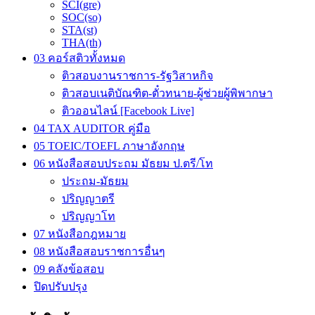
SCI(gre)
SOC(so)
STA(st)
THA(th)
03 คอร์สติวทั้งหมด
ติวสอบงานราชการ-รัฐวิสาหกิจ
ติวสอบเนติบัณฑิต-ตั๋วทนาย-ผู้ช่วยผู้พิพากษา
ติวออนไลน์ [Facebook Live]
04 TAX AUDITOR คู่มือ
05 TOEIC/TOEFL ภาษาอังกฤษ
06 หนังสือสอบประถม มัธยม ป.ตรี/โท
ประถม-มัธยม
ปริญญาตรี
ปริญญาโท
07 หนังสือกฎหมาย
08 หนังสือสอบราชการอื่นๆ
09 คลังข้อสอบ
ปิดปรับปรุง