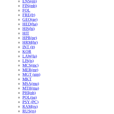
ENS(en)
FIN(mb)
FOL
FRE(fr)
GEO(ge)
HED(ha)
HIS(hi)
HIT
HPR(pe)
HRM(hr)
INT (it)
KOR
LAW(la)
LIS(is)
MCS(mc)
MER(mr)
MGT (gm)
MKT
MSA(mu)
MTH(ma)
PHI(ph)
POL(pa)
PSY (PC)
RAM(ru)
RUS(rs)