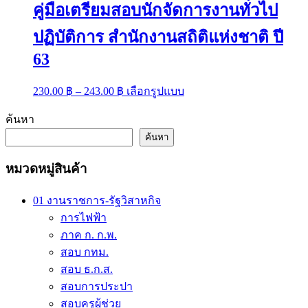
product
คู่มือเตรียมสอบนักจัดการงานทั่วไป
page
ปฏิบัติการ สำนักงานสถิติแห่งชาติ ปี
63
Price
This
230.00
฿
–
243.00
฿
เลือกรูปแบบ
range:
product
has
230.00 ฿
ค้นหา
multiple
through
variants.
ค้นหา
243.00 ฿
The
options
หมวดหมู่สินค้า
may
be
chosen
01 งานราชการ-รัฐวิสาหกิจ
on
การไฟฟ้า
the
ภาค ก. ก.พ.
product
page
สอบ กทม.
สอบ ธ.ก.ส.
สอบการประปา
สอบครูผู้ช่วย