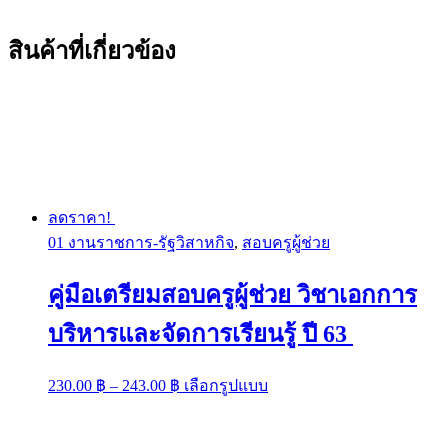
สินค้าที่เกี่ยวข้อง
ลดราคา!
01 งานราชการ-รัฐวิสาหกิจ
,
สอบครูผู้ช่วย
คู่มือเตรียมสอบครูผู้ช่วย วิชาเอกการ
บริหารและจัดการเรียนรู้ ปี 63
Price
This
230.00
฿
–
243.00
฿
เลือกรูปแบบ
range:
product
has
230.00 ฿
multiple
through