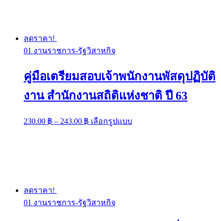
variants.
243.00 ฿
The
options
may
be
ลดราคา!
chosen
01 งานราชการ-รัฐวิสาหกิจ
on
the
product
คู่มือเตรียมสอบเจ้าพนักงานพัสดุปฏิบัติ
page
งาน สำนักงานสถิติแห่งชาติ ปี 63
Price
This
230.00
฿
–
243.00
฿
เลือกรูปแบบ
range:
product
has
230.00 ฿
multiple
through
variants.
243.00 ฿
The
options
may
be
ลดราคา!
chosen
01 งานราชการ-รัฐวิสาหกิจ
on
the