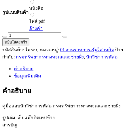
through
หนังสือ
243.00 ฿
หนังสือ
รูปแบบสินค้า
ไฟล์
pdf
ไฟล์ pdf
ล้างค่า
คู่มือ
หยิบใส่ตะกร้า
สอบ
รหัสสินค้า:
ไม่ระบุ
หมวดหมู่:
01 งานราชการ-รัฐวิสาหกิจ
ป้าย
นัก
กำกับ:
กรมทรัพยากรทางทะเลและชายฝั่ง
,
นักวิชาการพัสดุ
วิชาการ
พัสดุ
คำอธิบาย
กรม
ข้อมูลเพิ่มเติม
ทรัพยากร
ทาง
คำอธิบาย
ทะเล
และ
คู่มือสอบนักวิชาการพัสดุ กรมทรัพยากรทางทะเลและชายฝั่ง
ชายฝั่ง
quantity
รูปเล่ม :เย็บแม๊กติดเทปข้าง
สารบัญ