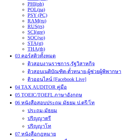
PHI(ph)
POL(pa)
PSY (PC)
RAM(ru)
RUS(rs)
SCI(gre)
SOC(so)
STA(st)
THA(th)
03 คอร์สติวทั้งหมด
ติวสอบงานราชการ-รัฐวิสาหกิจ
ติวสอบเนติบัณฑิต-ตั๋วทนาย-ผู้ช่วยผู้พิพากษา
ติวออนไลน์ [Facebook Live]
04 TAX AUDITOR คู่มือ
05 TOEIC/TOEFL ภาษาอังกฤษ
06 หนังสือสอบประถม มัธยม ป.ตรี/โท
ประถม-มัธยม
ปริญญาตรี
ปริญญาโท
07 หนังสือกฎหมาย