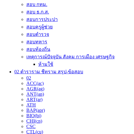
page
สอบ กทม.
สอบ ธ.ก.ส.
สอบการประปา
สอบครูผู้ช่วย
สอบตำรวจ
สอบทหาร
สอบท้องถิ่น
เหตุการณ์ปัจจุบัน สังคม การเมือง เศรษฐกิจ
ห้ามใช้
02 ตำราราม ชีทราม สรุป-ข้อสอบ
02
ACC(ac)
AGR(ag)
ANT(an)
ART(ar)
ATH
BAP(apr)
BIO(bi)
CHI(cn)
CSC
CTL(cu)