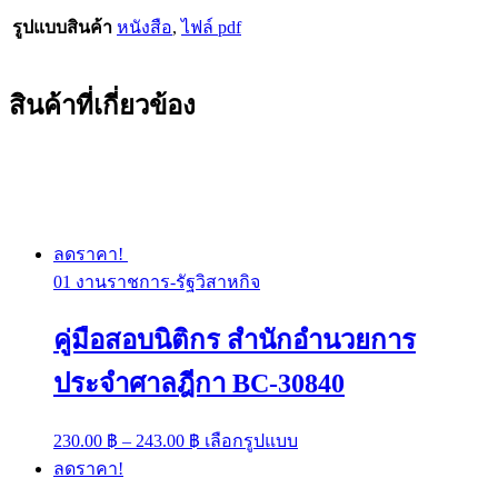
รูปแบบสินค้า
หนังสือ
,
ไฟล์ pdf
สินค้าที่เกี่ยวข้อง
ลดราคา!
01 งานราชการ-รัฐวิสาหกิจ
คู่มือสอบนิติกร สำนักอำนวยการ
ประจำศาลฎีกา BC-30840
Price
This
230.00
฿
–
243.00
฿
เลือกรูปแบบ
range:
product
ลดราคา!
has
230.00 ฿
multiple