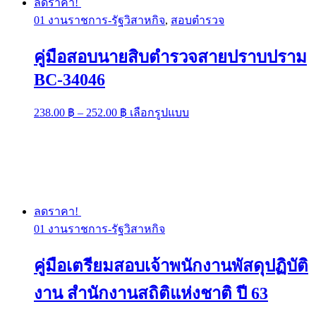
ลดราคา!
01 งานราชการ-รัฐวิสาหกิจ
,
สอบตำรวจ
คู่มือสอบนายสิบตำรวจสายปราบปราม
BC-34046
Price
This
238.00
฿
–
252.00
฿
เลือกรูปแบบ
range:
product
has
238.00 ฿
multiple
through
variants.
252.00 ฿
The
options
may
be
ลดราคา!
chosen
01 งานราชการ-รัฐวิสาหกิจ
on
the
product
คู่มือเตรียมสอบเจ้าพนักงานพัสดุปฏิบัติ
page
งาน สำนักงานสถิติแห่งชาติ ปี 63