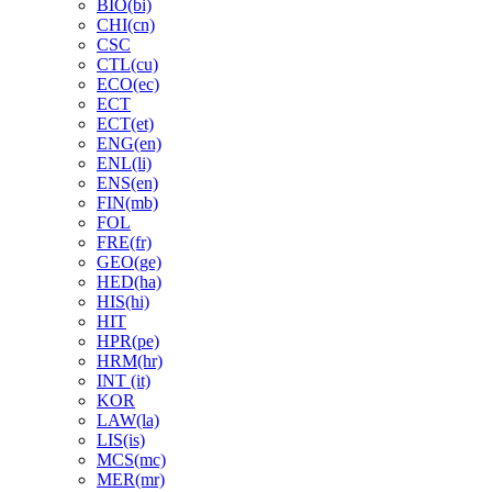
BIO(bi)
CHI(cn)
CSC
CTL(cu)
ECO(ec)
ECT
ECT(et)
ENG(en)
ENL(li)
ENS(en)
FIN(mb)
FOL
FRE(fr)
GEO(ge)
HED(ha)
HIS(hi)
HIT
HPR(pe)
HRM(hr)
INT (it)
KOR
LAW(la)
LIS(is)
MCS(mc)
MER(mr)