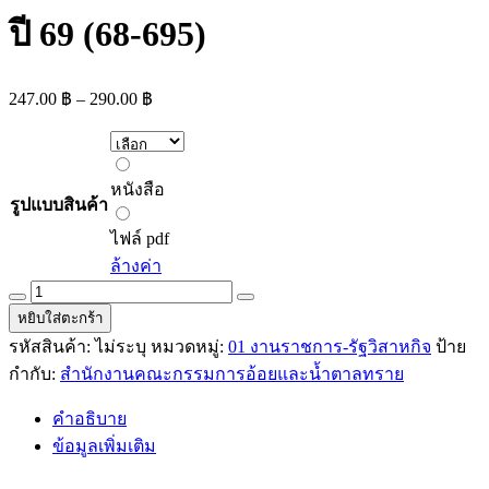
ปี 69 (68-695)
Price
247.00
฿
–
290.00
฿
range:
247.00 ฿
through
หนังสือ
290.00 ฿
หนังสือ
รูปแบบสินค้า
ไฟล์
pdf
ไฟล์ pdf
ล้างค่า
คู่มือ
หยิบใส่ตะกร้า
สอบ
รหัสสินค้า:
ไม่ระบุ
หมวดหมู่:
01 งานราชการ-รัฐวิสาหกิจ
ป้าย
นัก
กำกับ:
สำนักงานคณะกรรมการอ้อยและน้ำตาลทราย
วิชาการ
เงิน
คำอธิบาย
และ
ข้อมูลเพิ่มเติม
บัญชี
ปฏิบัติ