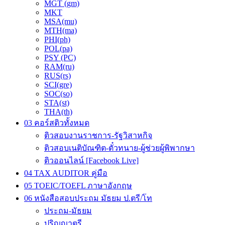
MGT (gm)
MKT
MSA(mu)
MTH(ma)
PHI(ph)
POL(pa)
PSY (PC)
RAM(ru)
RUS(rs)
SCI(gre)
SOC(so)
STA(st)
THA(th)
03 คอร์สติวทั้งหมด
ติวสอบงานราชการ-รัฐวิสาหกิจ
ติวสอบเนติบัณฑิต-ตั๋วทนาย-ผู้ช่วยผู้พิพากษา
ติวออนไลน์ [Facebook Live]
04 TAX AUDITOR คู่มือ
05 TOEIC/TOEFL ภาษาอังกฤษ
06 หนังสือสอบประถม มัธยม ป.ตรี/โท
ประถม-มัธยม
ปริญญาตรี