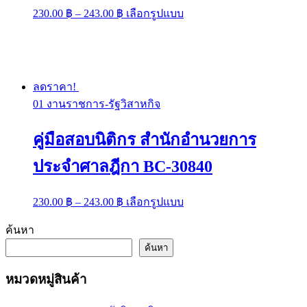
Price
This
230.00
฿
–
243.00
฿
เลือกรูปแบบ
range:
product
has
230.00 ฿
multiple
through
variants.
243.00 ฿
The
options
ลดราคา!
may
01 งานราชการ-รัฐวิสาหกิจ
be
chosen
on
คู่มือสอบนิติกร สำนักอำนวยการ
the
product
ประจำศาลฎีกา BC-30840
page
Price
This
230.00
฿
–
243.00
฿
เลือกรูปแบบ
range:
product
has
230.00 ฿
ค้นหา
multiple
through
variants.
ค้นหา
243.00 ฿
The
options
หมวดหมู่สินค้า
may
be