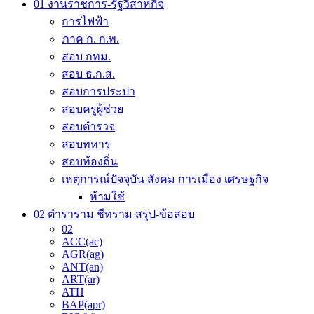
chosen
01 งานราชการ-รัฐวิสาหกิจ
on
การไฟฟ้า
the
ภาค ก. ก.พ.
product
page
สอบ กทม.
สอบ ธ.ก.ส.
สอบการประปา
สอบครูผู้ช่วย
สอบตำรวจ
สอบทหาร
สอบท้องถิ่น
เหตุการณ์ปัจจุบัน สังคม การเมือง เศรษฐกิจ
ห้ามใช้
02 ตำราราม ชีทราม สรุป-ข้อสอบ
02
ACC(ac)
AGR(ag)
ANT(an)
ART(ar)
ATH
BAP(apr)