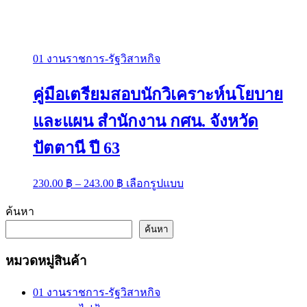
01 งานราชการ-รัฐวิสาหกิจ
คู่มือเตรียมสอบนักวิเคราะห์นโยบาย
และแผน สำนักงาน กศน. จังหวัด
ปัตตานี ปี 63
Price
This
230.00
฿
–
243.00
฿
เลือกรูปแบบ
range:
product
has
230.00 ฿
ค้นหา
multiple
through
variants.
ค้นหา
243.00 ฿
The
options
หมวดหมู่สินค้า
may
be
chosen
01 งานราชการ-รัฐวิสาหกิจ
on