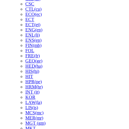
CSC
CTL(cu)
ECO(ec)
ECT
ECT(et)
ENG(en)
ENL(li)
ENS(en)
FIN(mb)
FOL
FRE(fr)
GEO(ge)
HED(ha)
HIS(hi)
HIT
HPR(pe)
HRM(hr)
INT (it)
KOR
LAW(la)
LIS(is)
MCS(mc)
MER(mr)
MGT (gm)
MKT