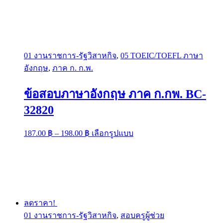
01 งานราชการ-รัฐวิสาหกิจ
,
05 TOEIC/TOEFL ภาษา
อังกฤษ
,
ภาค ก. ก.พ.
ข้อสอบภาษาอังกฤษ ภาค ก.กพ. BC-
32820
Price
This
187.00
฿
–
198.00
฿
เลือกรูปแบบ
range:
product
has
187.00 ฿
multiple
through
variants.
198.00 ฿
The
options
may
be
ลดราคา!
chosen
01 งานราชการ-รัฐวิสาหกิจ
,
สอบครูผู้ช่วย
on