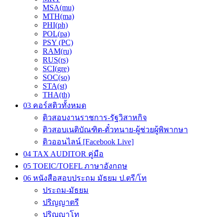
MSA(mu)
MTH(ma)
PHI(ph)
POL(pa)
PSY (PC)
RAM(ru)
RUS(rs)
SCI(gre)
SOC(so)
STA(st)
THA(th)
03 คอร์สติวทั้งหมด
ติวสอบงานราชการ-รัฐวิสาหกิจ
ติวสอบเนติบัณฑิต-ตั๋วทนาย-ผู้ช่วยผู้พิพากษา
ติวออนไลน์ [Facebook Live]
04 TAX AUDITOR คู่มือ
05 TOEIC/TOEFL ภาษาอังกฤษ
06 หนังสือสอบประถม มัธยม ป.ตรี/โท
ประถม-มัธยม
ปริญญาตรี
ปริญญาโท