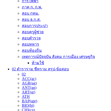
การไฟฟ้า
the
ภาค ก. ก.พ.
product
page
สอบ กทม.
สอบ ธ.ก.ส.
สอบการประปา
สอบครูผู้ช่วย
สอบตำรวจ
สอบทหาร
สอบท้องถิ่น
เหตุการณ์ปัจจุบัน สังคม การเมือง เศรษฐกิจ
ห้ามใช้
02 ตำราราม ชีทราม สรุป-ข้อสอบ
02
ACC(ac)
AGR(ag)
ANT(an)
ART(ar)
ATH
BAP(apr)
BIO(bi)
CHI(cn)