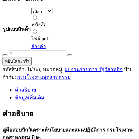
range:
238.00 ฿
through
หนังสือ
280.00 ฿
หนังสือ
รูปแบบสินค้า
ไฟล์
pdf
ไฟล์ pdf
ล้างค่า
คู่มือ
หยิบใส่ตะกร้า
สอบ
รหัสสินค้า:
ไม่ระบุ
หมวดหมู่:
01 งานราชการ-รัฐวิสาหกิจ
ป้าย
นัก
กำกับ:
กรมโรงงานอุตสาหกรรม
วิเคราะห์
นโยบาย
คำอธิบาย
และ
ข้อมูลเพิ่มเติม
แผน
ปฏิบัติ
คำอธิบาย
การ
กรม
คู่มือสอบนักวิเคราะห์นโยบายและแผนปฏิบัติการ กรมโรงงาน
โรงงาน
อุตสาหกรรม ปี 66