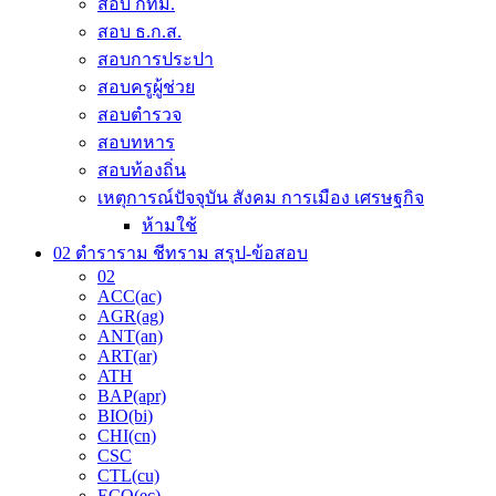
สอบ กทม.
สอบ ธ.ก.ส.
สอบการประปา
สอบครูผู้ช่วย
สอบตำรวจ
สอบทหาร
สอบท้องถิ่น
เหตุการณ์ปัจจุบัน สังคม การเมือง เศรษฐกิจ
ห้ามใช้
02 ตำราราม ชีทราม สรุป-ข้อสอบ
02
ACC(ac)
AGR(ag)
ANT(an)
ART(ar)
ATH
BAP(apr)
BIO(bi)
CHI(cn)
CSC
CTL(cu)
ECO(ec)