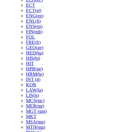
ECT
ECT(et)
ENG(en)
ENL(li)
ENS(en)
FIN(mb)
FOL
FRE(fr)
GEO(ge)
HED(ha)
HIS(hi)
HIT
HPR(pe)
HRM(hr)
INT (it)
KOR
LAW(la)
LIS(is)
MCS(mc)
MER(mr)
MGT (gm)
MKT
MSA(mu)
MTH(ma)