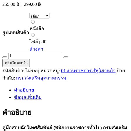
Price
255.00
฿
–
299.00
฿
range:
255.00 ฿
through
หนังสือ
299.00 ฿
หนังสือ
รูปแบบสินค้า
ไฟล์
pdf
ไฟล์ pdf
ล้างค่า
คู่มือ
หยิบใส่ตะกร้า
สอบ
รหัสสินค้า:
ไม่ระบุ
หมวดหมู่:
01 งานราชการ-รัฐวิสาหกิจ
ป้าย
นัก
กำกับ:
กรมส่งเสริมอุตสาหกรรม
วิเทศสัมพันธ์
(พนักงาน
คำอธิบาย
ราชการ
ข้อมูลเพิ่มเติม
ทั่วไป)
กรม
คำอธิบาย
ส่ง
เสริม
คู่มือสอบนักวิเทศสัมพันธ์ (พนักงานราชการทั่วไป) กรมส่งเสริม
อุตสาหกรรม