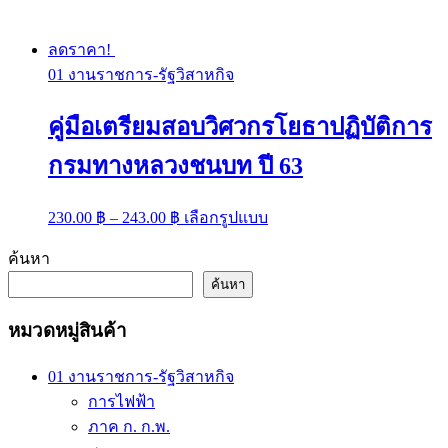
options
may
be
ลดราคา!
chosen
01 งานราชการ-รัฐวิสาหกิจ
on
the
product
คู่มือเตรียมสอบวิศวกรโยธาปฏิบัติการ
page
กรมทางหลวงชนบท ปี 63
Price
This
230.00
฿
–
243.00
฿
เลือกรูปแบบ
range:
product
has
230.00 ฿
ค้นหา
multiple
through
variants.
ค้นหา
243.00 ฿
The
options
หมวดหมู่สินค้า
may
be
chosen
01 งานราชการ-รัฐวิสาหกิจ
on
การไฟฟ้า
the
ภาค ก. ก.พ.
product
page