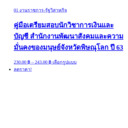
01 งานราชการ-รัฐวิสาหกิจ
คู่มือเตรียมสอบนักวิชาการเงินและ
บัญชี สำนักงานพัฒนาสังคมและความ
มั่นคงของมนุษย์จังหวัดพิษณุโลก ปี 63
Price
This
230.00
฿
–
243.00
฿
เลือกรูปแบบ
range:
product
ลดราคา!
has
230.00 ฿
multiple
through
variants.
243.00 ฿
The
options
may
be
chosen
on
the
product
page