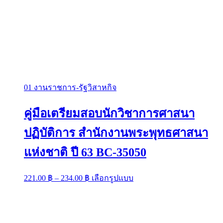
01 งานราชการ-รัฐวิสาหกิจ
คู่มือเตรียมสอบนักวิชาการศาสนา
ปฏิบัติการ สำนักงานพระพุทธศาสนา
แห่งชาติ ปี 63 BC-35050
Price
This
221.00
฿
–
234.00
฿
เลือกรูปแบบ
range:
product
has
221.00 ฿
multiple
through
variants.
234.00 ฿
The