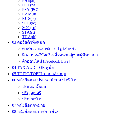
PHI(ph)
POL(pa)
PSY (PC)
RAM(ru)
RUS(rs)
SCI(gre)
SOC(so)
STA(st)
THA(th)
03 คอร์สติวทั้งหมด
ติวสอบงานราชการ-รัฐวิสาหกิจ
ติวสอบเนติบัณฑิต-ตั๋วทนาย-ผู้ช่วยผู้พิพากษา
ติวออนไลน์ [Facebook Live]
04 TAX AUDITOR คู่มือ
05 TOEIC/TOEFL ภาษาอังกฤษ
06 หนังสือสอบประถม มัธยม ป.ตรี/โท
ประถม-มัธยม
ปริญญาตรี
ปริญญาโท
07 หนังสือกฎหมาย
08 หนังสือสอบราชการอื่นๆ