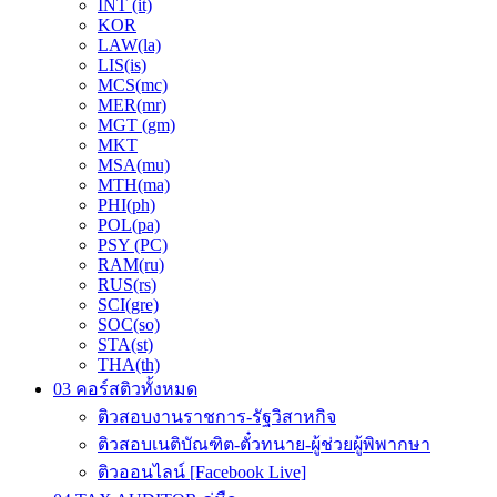
INT (it)
KOR
LAW(la)
LIS(is)
MCS(mc)
MER(mr)
MGT (gm)
MKT
MSA(mu)
MTH(ma)
PHI(ph)
POL(pa)
PSY (PC)
RAM(ru)
RUS(rs)
SCI(gre)
SOC(so)
STA(st)
THA(th)
03 คอร์สติวทั้งหมด
ติวสอบงานราชการ-รัฐวิสาหกิจ
ติวสอบเนติบัณฑิต-ตั๋วทนาย-ผู้ช่วยผู้พิพากษา
ติวออนไลน์ [Facebook Live]