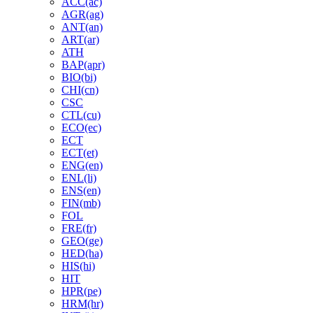
ACC(ac)
AGR(ag)
ANT(an)
ART(ar)
ATH
BAP(apr)
BIO(bi)
CHI(cn)
CSC
CTL(cu)
ECO(ec)
ECT
ECT(et)
ENG(en)
ENL(li)
ENS(en)
FIN(mb)
FOL
FRE(fr)
GEO(ge)
HED(ha)
HIS(hi)
HIT
HPR(pe)
HRM(hr)