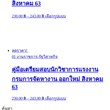
สิงหาคม 63
Price
This
230.00
฿
–
243.00
฿
เลือกรูปแบบ
range:
product
has
230.00 ฿
multiple
through
variants.
243.00 ฿
The
options
may
be
ลดราคา!
chosen
01 งานราชการ-รัฐวิสาหกิจ
on
the
product
คู่มือเตรียมสอบนักวิชาการแรงงาน
page
กรมการจัดหางาน ออกใหม่ สิงหาคม
63
Price
This
230.00
฿
–
243.00
฿
เลือกรูปแบบ
range:
product
has
230.00 ฿
ค้นหา