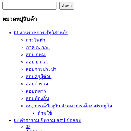
multiple
through
variants.
ค้นหา
243.00 ฿
The
options
หมวดหมู่สินค้า
may
be
chosen
01 งานราชการ-รัฐวิสาหกิจ
on
การไฟฟ้า
the
ภาค ก. ก.พ.
product
page
สอบ กทม.
สอบ ธ.ก.ส.
สอบการประปา
สอบครูผู้ช่วย
สอบตำรวจ
สอบทหาร
สอบท้องถิ่น
เหตุการณ์ปัจจุบัน สังคม การเมือง เศรษฐกิจ
ห้ามใช้
02 ตำราราม ชีทราม สรุป-ข้อสอบ
02