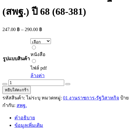
(สพฐ.) ปี 68 (68-381)
Price
247.00
฿
–
290.00
฿
range:
247.00 ฿
through
หนังสือ
290.00 ฿
หนังสือ
รูปแบบสินค้า
ไฟล์
pdf
ไฟล์ pdf
ล้างค่า
คู่มือ
หยิบใส่ตะกร้า
สอบ
รหัสสินค้า:
ไม่ระบุ
หมวดหมู่:
01 งานราชการ-รัฐวิสาหกิจ
ป้าย
เจ้า
กำกับ:
สพฐ.
พนักงาน
พัสดุ
คำอธิบาย
ปฏิบัติ
ข้อมูลเพิ่มเติม
งาน