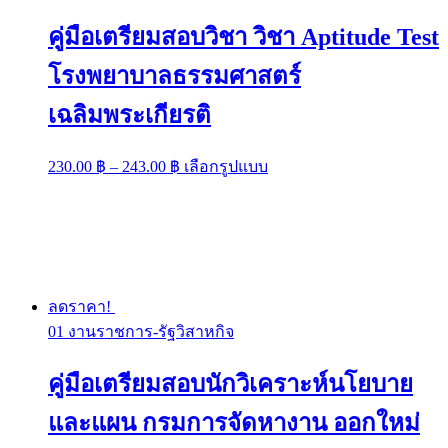
คู่มือเตรียมสอบวิชา วิชา Aptitude Test
โรงพยาบาลธรรมศาสตร์
เฉลิมพระเกียรติ
Price
This
230.00
฿
–
243.00
฿
เลือกรูปแบบ
range:
product
has
230.00 ฿
multiple
through
variants.
243.00 ฿
The
options
may
be
ลดราคา!
chosen
01 งานราชการ-รัฐวิสาหกิจ
on
the
product
คู่มือเตรียมสอบนักวิเคราะห์นโยบาย
page
และแผน กรมการจัดหางาน ออกใหม่