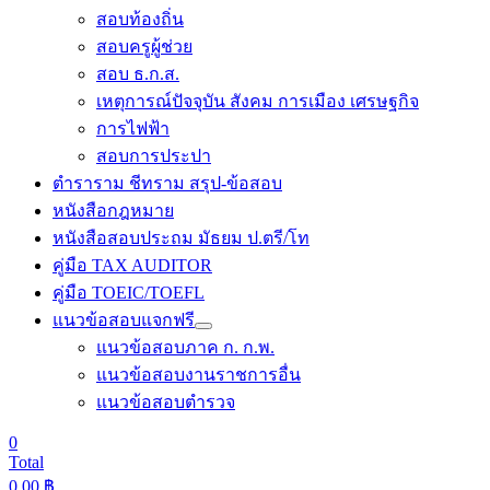
สอบท้องถิ่น
สอบครูผู้ช่วย
สอบ ธ.ก.ส.
เหตุการณ์ปัจจุบัน สังคม การเมือง เศรษฐกิจ
การไฟฟ้า
สอบการประปา
ตำราราม ชีทราม สรุป-ข้อสอบ
หนังสือกฎหมาย
หนังสือสอบประถม มัธยม ป.ตรี/โท
คู่มือ TAX AUDITOR
คู่มือ TOEIC/TOEFL
แนวข้อสอบแจกฟรี
แนวข้อสอบภาค ก. ก.พ.
แนวข้อสอบงานราชการอื่น
แนวข้อสอบตำรวจ
0
Total
0.00
฿