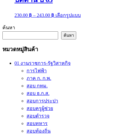
Price
This
230.00
฿
–
243.00
฿
เลือกรูปแบบ
range:
product
has
230.00 ฿
ค้นหา
multiple
through
variants.
ค้นหา
243.00 ฿
The
options
หมวดหมู่สินค้า
may
be
chosen
01 งานราชการ-รัฐวิสาหกิจ
on
การไฟฟ้า
the
ภาค ก. ก.พ.
product
page
สอบ กทม.
สอบ ธ.ก.ส.
สอบการประปา
สอบครูผู้ช่วย
สอบตำรวจ
สอบทหาร
สอบท้องถิ่น