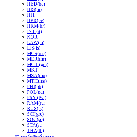
HED(ha)
HIS(hi)
HIT
HPR(pe)
HRM(hr)
INT (it)
KOR
LAW(la)
LIS(is)
MCS(mc)
MER(mr)
MGT (gm)
MKT
MSA(mu)
MTH(ma)
PHI(ph)
POL(pa)
PSY (PC)
RAM(ru)
RUS(rs)
SCI(gre)
SOC(so)
STA(st)
THA(th)