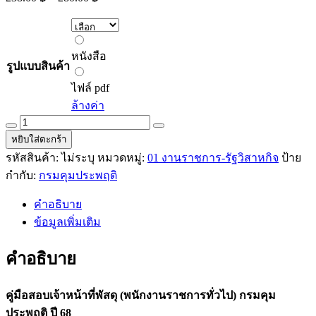
range:
238.00 ฿
through
หนังสือ
280.00 ฿
หนังสือ
รูปแบบสินค้า
ไฟล์
pdf
ไฟล์ pdf
ล้างค่า
คู่มือ
หยิบใส่ตะกร้า
สอบ
รหัสสินค้า:
ไม่ระบุ
หมวดหมู่:
01 งานราชการ-รัฐวิสาหกิจ
ป้าย
เจ้า
กำกับ:
กรมคุมประพฤติ
หน้าที่
พัสดุ
คำอธิบาย
(พนักงาน
ข้อมูลเพิ่มเติม
ราชการ
ทั่วไป)
คำอธิบาย
กรม
คุม
คู่มือสอบเจ้าหน้าที่พัสดุ (พนักงานราชการทั่วไป) กรมคุม
ประพฤติ
ประพฤติ ปี 68