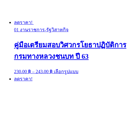
ลดราคา!
01 งานราชการ-รัฐวิสาหกิจ
คู่มือเตรียมสอบวิศวกรโยธาปฏิบัติการ
กรมทางหลวงชนบท ปี 63
Price
This
230.00
฿
–
243.00
฿
เลือกรูปแบบ
range:
product
ลดราคา!
has
230.00 ฿
multiple
through
variants.
243.00 ฿
The
options
may
be
chosen
on
the