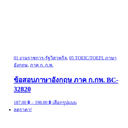
01 งานราชการ-รัฐวิสาหกิจ
,
05 TOEIC/TOEFL ภาษา
อังกฤษ
,
ภาค ก. ก.พ.
ข้อสอบภาษาอังกฤษ ภาค ก.กพ. BC-
32820
Price
This
187.00
฿
–
198.00
฿
เลือกรูปแบบ
range:
product
ลดราคา!
has
187.00 ฿
multiple
through
variants.
198.00 ฿
The