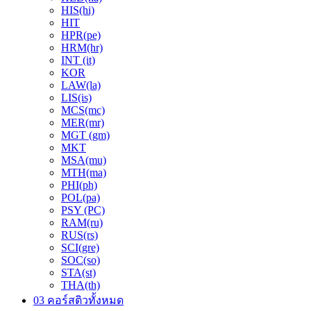
HIS(hi)
HIT
HPR(pe)
HRM(hr)
INT (it)
KOR
LAW(la)
LIS(is)
MCS(mc)
MER(mr)
MGT (gm)
MKT
MSA(mu)
MTH(ma)
PHI(ph)
POL(pa)
PSY (PC)
RAM(ru)
RUS(rs)
SCI(gre)
SOC(so)
STA(st)
THA(th)
03 คอร์สติวทั้งหมด