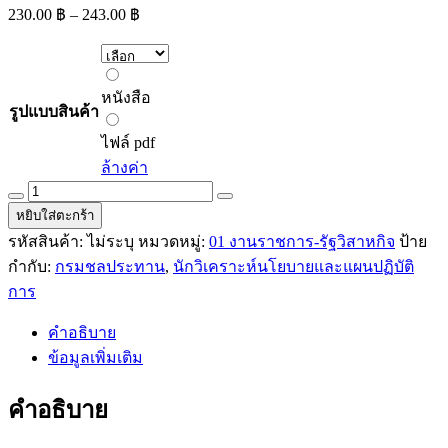
Price
230.00
฿
–
243.00
฿
range:
230.00 ฿
through
หนังสือ
243.00 ฿
หนังสือ
รูปแบบสินค้า
ไฟล์
pdf
ไฟล์ pdf
ล้างค่า
คู่มือ
หยิบใส่ตะกร้า
เตรียม
รหัสสินค้า:
ไม่ระบุ
หมวดหมู่:
01 งานราชการ-รัฐวิสาหกิจ
ป้าย
สอบ
กำกับ:
กรมชลประทาน
,
นักวิเคราะห์นโยบายและแผนปฏิบัติ
นัก
การ
วิเคราะห์
นโยบาย
คำอธิบาย
และ
ข้อมูลเพิ่มเติม
แผน
ปฏิบัติ
คำอธิบาย
การ
กรมชลประทาน