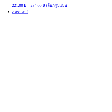
Price
This
221.00
฿
–
234.00
฿
เลือกรูปแบบ
range:
product
ลดราคา!
has
221.00 ฿
multiple
through
variants.
234.00 ฿
The
options
may
be
chosen
on
the
product
page