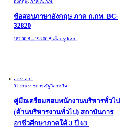
อังกฤษ
,
ภาค ก. ก.พ.
ข้อสอบภาษาอังกฤษ ภาค ก.กพ. BC-
32820
Price
This
187.00
฿
–
198.00
฿
เลือกรูปแบบ
range:
product
has
187.00 ฿
multiple
through
variants.
198.00 ฿
The
options
may
be
ลดราคา!
chosen
01 งานราชการ-รัฐวิสาหกิจ
on
the
product
คู่มือเตรียมสอบพนักงานบริหารทั่วไป
page
(ด้านบริหารงานทั่วไป) สถาบันการ
อาชีวศึกษาภาคใต้ 3 ปี 63