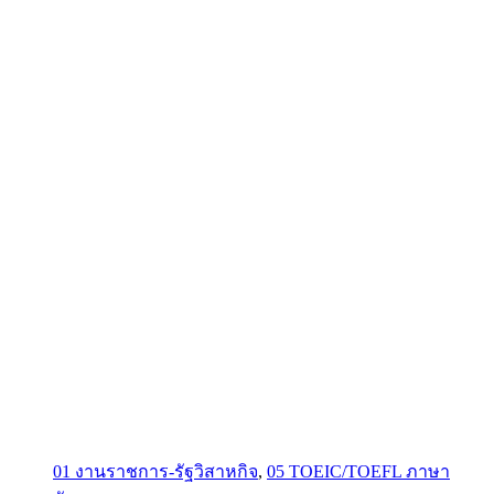
01 งานราชการ-รัฐวิสาหกิจ
,
05 TOEIC/TOEFL ภาษา