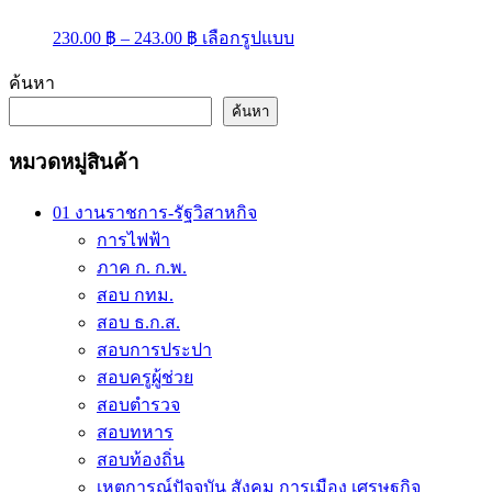
Price
This
230.00
฿
–
243.00
฿
เลือกรูปแบบ
range:
product
has
230.00 ฿
ค้นหา
multiple
through
variants.
ค้นหา
243.00 ฿
The
options
หมวดหมู่สินค้า
may
be
chosen
01 งานราชการ-รัฐวิสาหกิจ
on
การไฟฟ้า
the
ภาค ก. ก.พ.
product
page
สอบ กทม.
สอบ ธ.ก.ส.
สอบการประปา
สอบครูผู้ช่วย
สอบตำรวจ
สอบทหาร
สอบท้องถิ่น
เหตุการณ์ปัจจุบัน สังคม การเมือง เศรษฐกิจ