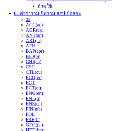
ห้ามใช้
02 ตำราราม ชีทราม สรุป-ข้อสอบ
02
ACC(ac)
AGR(ag)
ANT(an)
ART(ar)
ATH
BAP(apr)
BIO(bi)
CHI(cn)
CSC
CTL(cu)
ECO(ec)
ECT
ECT(et)
ENG(en)
ENL(li)
ENS(en)
FIN(mb)
FOL
FRE(fr)
GEO(ge)
HED(ha)