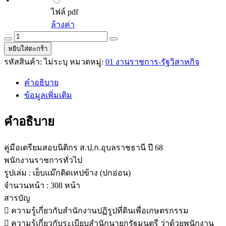
ไฟล์
pdf
ไฟล์ pdf
ล้างค่า
คู่มือ
หยิบใส่ตะกร้า
เตรียม
รหัสสินค้า:
ไม่ระบุ
หมวดหมู่:
01 งานราชการ-รัฐวิสาหกิจ
สอบ
นิติกร
คำอธิบาย
ส.ป.ก.อุบลราชธานี
ข้อมูลเพิ่มเติม
ปี
68
คำอธิบาย
quantity
คู่มือเตรียมสอบนิติกร ส.ป.ก.อุบลราชธานี ปี 68
พนักงานราชการทั่วไป
รูปเล่ม : เย็บแม๊กติดเทปข้าง (ปกอ่อน)
จำนวนหน้า : 308 หน้า
สารบัญ
 ความรู้เกี่ยวกับสำนักงานปฏิรูปที่ดินเพื่อเกษตรกรรม
 ความรู้เกี่ยวกับระเบียบสำนักนายกรัฐมนตรี ว่าด้วยพนักงาน