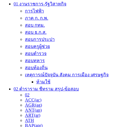
chosen
01 งานราชการ-รัฐวิสาหกิจ
on
การไฟฟ้า
the
ภาค ก. ก.พ.
product
page
สอบ กทม.
สอบ ธ.ก.ส.
สอบการประปา
สอบครูผู้ช่วย
สอบตำรวจ
สอบทหาร
สอบท้องถิ่น
เหตุการณ์ปัจจุบัน สังคม การเมือง เศรษฐกิจ
ห้ามใช้
02 ตำราราม ชีทราม สรุป-ข้อสอบ
02
ACC(ac)
AGR(ag)
ANT(an)
ART(ar)
ATH
BAP(apr)