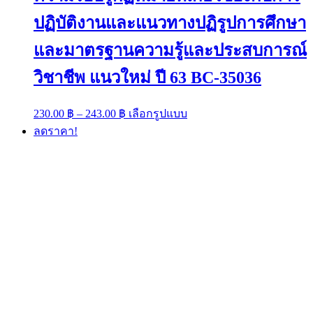
ปฏิบัติงานและแนวทางปฏิรูปการศึกษา
และมาตรฐานความรู้และประสบการณ์
วิชาชีพ แนวใหม่ ปี 63 BC-35036
Price
This
230.00
฿
–
243.00
฿
เลือกรูปแบบ
range:
product
ลดราคา!
has
230.00 ฿
multiple
through
variants.
243.00 ฿
The
options
may
be
chosen
on
the
product
page