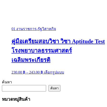
01 งานราชการ-รัฐวิสาหกิจ
คู่มือเตรียมสอบวิชา วิชา Aptitude Test
โรงพยาบาลธรรมศาสตร์
เฉลิมพระเกียรติ
Price
This
230.00
฿
–
243.00
฿
เลือกรูปแบบ
range:
product
has
230.00 ฿
ค้นหา
multiple
through
variants.
ค้นหา
243.00 ฿
The
options
หมวดหมู่สินค้า
may
be