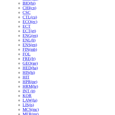
BIO(bi)
CHI(cn)
CSC
CTL(cu)
ECO(ec)
ECT
ECT(et)
ENG(en)
ENL(li)
ENS(en)
FIN(mb)
FOL
FRE(fr)
GEO(ge)
HED(ha)
HIS(hi)
HIT
HPR(pe)
HRM(hr)
INT (it)
KOR
LAW(la)
LIS(is)
MCS(mc)
MER(mr)