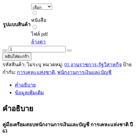
230.00 ฿
through
หนังสือ
243.00 ฿
หนังสือ
รูปแบบสินค้า
ไฟล์
pdf
ไฟล์ pdf
ล้างค่า
คู่มือ
หยิบใส่ตะกร้า
เตรียม
รหัสสินค้า:
ไม่ระบุ
หมวดหมู่:
01 งานราชการ-รัฐวิสาหกิจ
ป้าย
สอบ
กำกับ:
การเคหะแห่งชาติ
,
พนักงานการเงินและบัญชี
พนักงาน
การ
คำอธิบาย
เงิน
ข้อมูลเพิ่มเติม
และ
บัญชี
คำอธิบาย
การ
เคหะ
คู่มือเตรียมสอบพนักงานการเงินและบัญชี การเคหะแห่งชาติ ปี
แห่ง
63
ชาติ