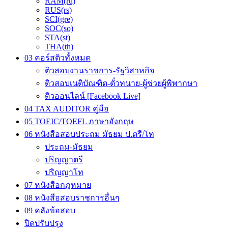
RAM(ru)
RUS(rs)
SCI(gre)
SOC(so)
STA(st)
THA(th)
03 คอร์สติวทั้งหมด
ติวสอบงานราชการ-รัฐวิสาหกิจ
ติวสอบเนติบัณฑิต-ตั๋วทนาย-ผู้ช่วยผู้พิพากษา
ติวออนไลน์ [Facebook Live]
04 TAX AUDITOR คู่มือ
05 TOEIC/TOEFL ภาษาอังกฤษ
06 หนังสือสอบประถม มัธยม ป.ตรี/โท
ประถม-มัธยม
ปริญญาตรี
ปริญญาโท
07 หนังสือกฎหมาย
08 หนังสือสอบราชการอื่นๆ
09 คลังข้อสอบ
ปิดปรับปรุง