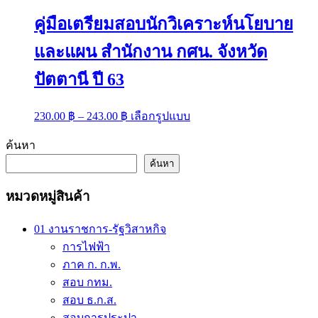
คู่มือเตรียมสอบนักวิเคราะห์นโยบาย
และแผน สำนักงาน กศน. จังหวัด
ปัตตานี ปี 63
Price
This
230.00
฿
–
243.00
฿
เลือกรูปแบบ
range:
product
has
230.00 ฿
ค้นหา
multiple
through
variants.
ค้นหา
243.00 ฿
The
options
หมวดหมู่สินค้า
may
be
chosen
01 งานราชการ-รัฐวิสาหกิจ
on
การไฟฟ้า
the
ภาค ก. ก.พ.
product
page
สอบ กทม.
สอบ ธ.ก.ส.
สอบการประปา