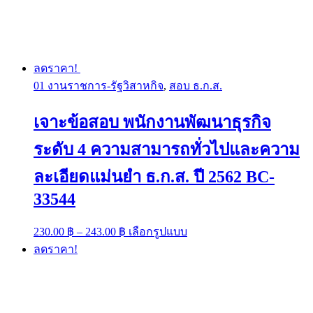
ลดราคา!
01 งานราชการ-รัฐวิสาหกิจ
,
สอบ ธ.ก.ส.
เจาะข้อสอบ พนักงานพัฒนาธุรกิจ
ระดับ 4 ความสามารถทั่วไปและความ
ละเอียดแม่นยำ ธ.ก.ส. ปี 2562 BC-
33544
Price
This
230.00
฿
–
243.00
฿
เลือกรูปแบบ
range:
product
ลดราคา!
has
230.00 ฿
multiple
through
variants.
243.00 ฿
The
options