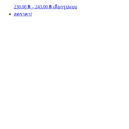
Price
This
230.00
฿
–
243.00
฿
เลือกรูปแบบ
range:
product
ลดราคา!
has
230.00 ฿
multiple
through
variants.
243.00 ฿
The
options
may
be
chosen
on
the
product
page