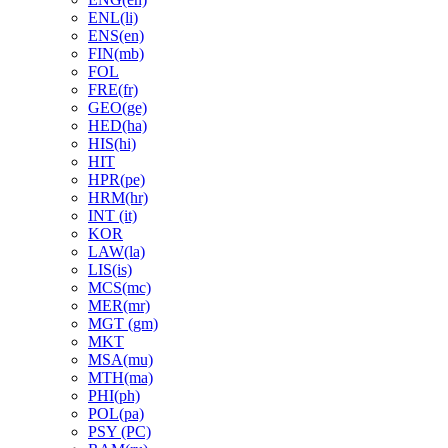
ENL(li)
ENS(en)
FIN(mb)
FOL
FRE(fr)
GEO(ge)
HED(ha)
HIS(hi)
HIT
HPR(pe)
HRM(hr)
INT (it)
KOR
LAW(la)
LIS(is)
MCS(mc)
MER(mr)
MGT (gm)
MKT
MSA(mu)
MTH(ma)
PHI(ph)
POL(pa)
PSY (PC)