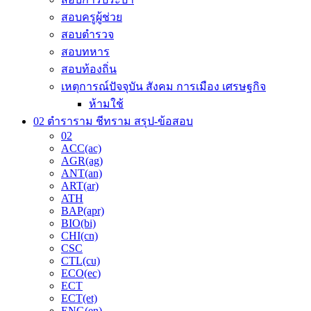
สอบครูผู้ช่วย
สอบตำรวจ
สอบทหาร
สอบท้องถิ่น
เหตุการณ์ปัจจุบัน สังคม การเมือง เศรษฐกิจ
ห้ามใช้
02 ตำราราม ชีทราม สรุป-ข้อสอบ
02
ACC(ac)
AGR(ag)
ANT(an)
ART(ar)
ATH
BAP(apr)
BIO(bi)
CHI(cn)
CSC
CTL(cu)
ECO(ec)
ECT
ECT(et)
ENG(en)