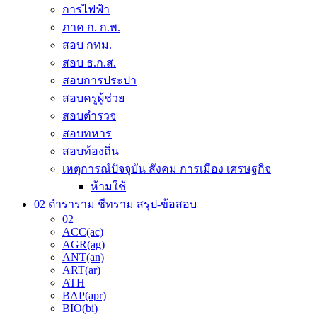
on
การไฟฟ้า
the
ภาค ก. ก.พ.
product
page
สอบ กทม.
สอบ ธ.ก.ส.
สอบการประปา
สอบครูผู้ช่วย
สอบตำรวจ
สอบทหาร
สอบท้องถิ่น
เหตุการณ์ปัจจุบัน สังคม การเมือง เศรษฐกิจ
ห้ามใช้
02 ตำราราม ชีทราม สรุป-ข้อสอบ
02
ACC(ac)
AGR(ag)
ANT(an)
ART(ar)
ATH
BAP(apr)
BIO(bi)