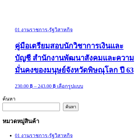
01 งานราชการ-รัฐวิสาหกิจ
คู่มือเตรียมสอบนักวิชาการเงินและ
บัญชี สำนักงานพัฒนาสังคมและความ
มั่นคงของมนุษย์จังหวัดพิษณุโลก ปี 63
Price
This
230.00
฿
–
243.00
฿
เลือกรูปแบบ
range:
product
has
230.00 ฿
ค้นหา
multiple
through
variants.
ค้นหา
243.00 ฿
The
options
หมวดหมู่สินค้า
may
be
chosen
01 งานราชการ-รัฐวิสาหกิจ