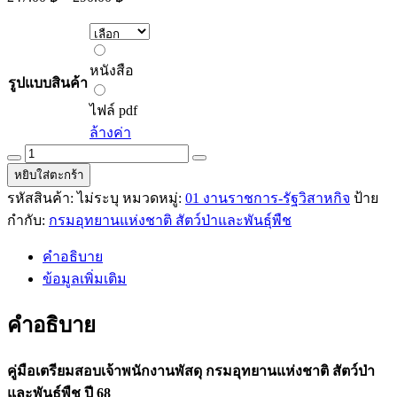
range:
247.00 ฿
through
หนังสือ
290.00 ฿
หนังสือ
รูปแบบสินค้า
ไฟล์
pdf
ไฟล์ pdf
ล้างค่า
คู่มือ
หยิบใส่ตะกร้า
เตรียม
รหัสสินค้า:
ไม่ระบุ
หมวดหมู่:
01 งานราชการ-รัฐวิสาหกิจ
ป้าย
สอบ
กำกับ:
กรมอุทยานแห่งชาติ สัตว์ป่าและพันธุ์พืช
เจ้า
พนักงาน
คำอธิบาย
พัสดุ
ข้อมูลเพิ่มเติม
กรม
อุทยาน
คำอธิบาย
แห่ง
ชาติ
คู่มือเตรียมสอบเจ้าพนักงานพัสดุ กรมอุทยานแห่งชาติ สัตว์ป่า
สัตว์
และพันธุ์พืช ปี 68