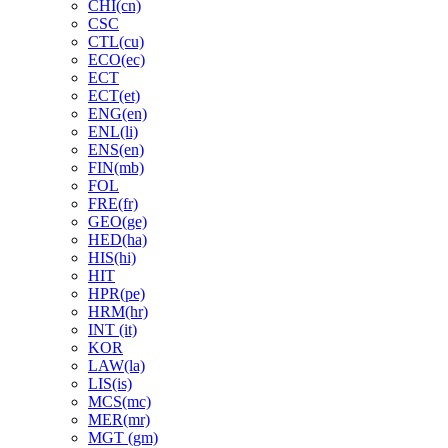
CHI(cn)
CSC
CTL(cu)
ECO(ec)
ECT
ECT(et)
ENG(en)
ENL(li)
ENS(en)
FIN(mb)
FOL
FRE(fr)
GEO(ge)
HED(ha)
HIS(hi)
HIT
HPR(pe)
HRM(hr)
INT (it)
KOR
LAW(la)
LIS(is)
MCS(mc)
MER(mr)
MGT (gm)