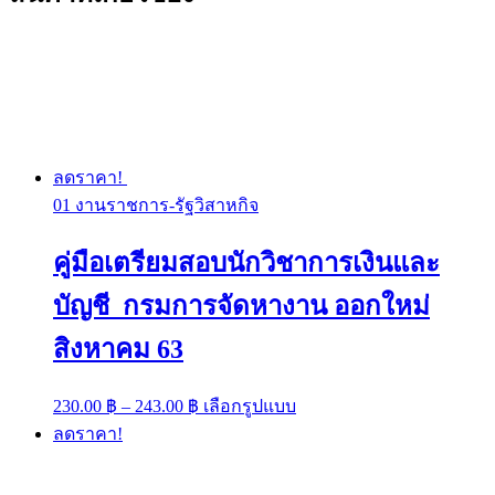
ลดราคา!
01 งานราชการ-รัฐวิสาหกิจ
คู่มือเตรียมสอบนักวิชาการเงินและ
บัญชี กรมการจัดหางาน ออกใหม่
สิงหาคม 63
Price
This
230.00
฿
–
243.00
฿
เลือกรูปแบบ
range:
product
ลดราคา!
has
230.00 ฿
multiple
through
variants.
243.00 ฿