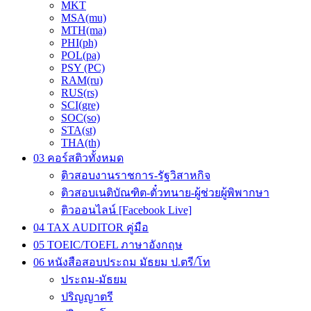
MKT
MSA(mu)
MTH(ma)
PHI(ph)
POL(pa)
PSY (PC)
RAM(ru)
RUS(rs)
SCI(gre)
SOC(so)
STA(st)
THA(th)
03 คอร์สติวทั้งหมด
ติวสอบงานราชการ-รัฐวิสาหกิจ
ติวสอบเนติบัณฑิต-ตั๋วทนาย-ผู้ช่วยผู้พิพากษา
ติวออนไลน์ [Facebook Live]
04 TAX AUDITOR คู่มือ
05 TOEIC/TOEFL ภาษาอังกฤษ
06 หนังสือสอบประถม มัธยม ป.ตรี/โท
ประถม-มัธยม
ปริญญาตรี