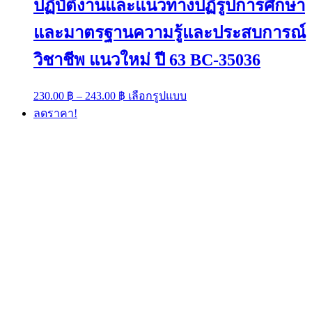
ปฏิบัติงานและแนวทางปฏิรูปการศึกษา
และมาตรฐานความรู้และประสบการณ์
วิชาชีพ แนวใหม่ ปี 63 BC-35036
Price
This
230.00
฿
–
243.00
฿
เลือกรูปแบบ
range:
product
ลดราคา!
has
230.00 ฿
multiple
through
variants.
243.00 ฿
The
options
may
be
chosen
on
the
product
page