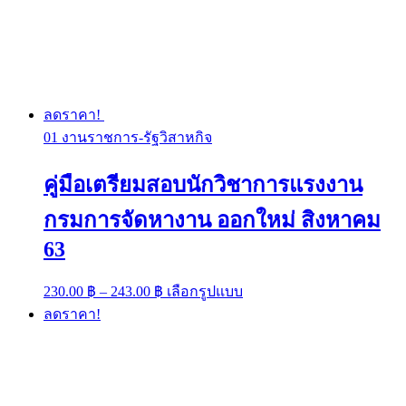
ลดราคา!
01 งานราชการ-รัฐวิสาหกิจ
คู่มือเตรียมสอบนักวิชาการแรงงาน
กรมการจัดหางาน ออกใหม่ สิงหาคม
63
Price
This
230.00
฿
–
243.00
฿
เลือกรูปแบบ
range:
product
ลดราคา!
has
230.00 ฿
multiple
through
variants.
243.00 ฿
The
options
may