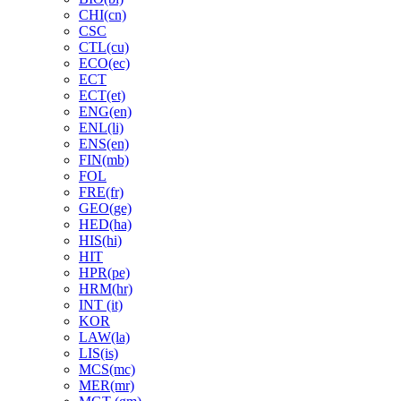
CHI(cn)
CSC
CTL(cu)
ECO(ec)
ECT
ECT(et)
ENG(en)
ENL(li)
ENS(en)
FIN(mb)
FOL
FRE(fr)
GEO(ge)
HED(ha)
HIS(hi)
HIT
HPR(pe)
HRM(hr)
INT (it)
KOR
LAW(la)
LIS(is)
MCS(mc)
MER(mr)