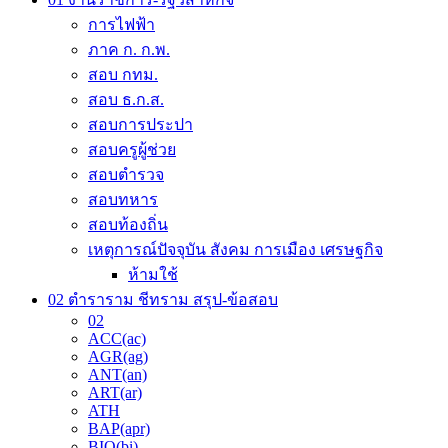
on
การไฟฟ้า
the
ภาค ก. ก.พ.
product
page
สอบ กทม.
สอบ ธ.ก.ส.
สอบการประปา
สอบครูผู้ช่วย
สอบตำรวจ
สอบทหาร
สอบท้องถิ่น
เหตุการณ์ปัจจุบัน สังคม การเมือง เศรษฐกิจ
ห้ามใช้
02 ตำราราม ชีทราม สรุป-ข้อสอบ
02
ACC(ac)
AGR(ag)
ANT(an)
ART(ar)
ATH
BAP(apr)
BIO(bi)