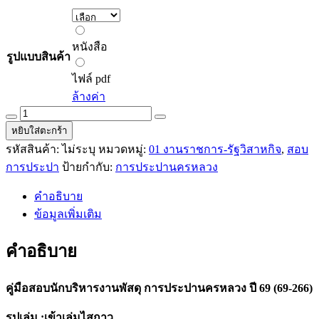
272.00 ฿
through
หนังสือ
320.00 ฿
หนังสือ
รูปแบบสินค้า
ไฟล์
pdf
ไฟล์ pdf
ล้างค่า
คู่มือ
หยิบใส่ตะกร้า
สอบ
รหัสสินค้า:
ไม่ระบุ
หมวดหมู่:
01 งานราชการ-รัฐวิสาหกิจ
,
สอบ
นัก
การประปา
ป้ายกำกับ:
การประปานครหลวง
บริหาร
งาน
คำอธิบาย
พัสดุ
ข้อมูลเพิ่มเติม
การ
ประปา
คำอธิบาย
นครหลวง
ปี
คู่มือสอบนักบริหารงานพัสดุ การประปานครหลวง ปี 69 (69-266)
69
(69-
266)
รูปเล่ม :เข้าเล่มไสกาว