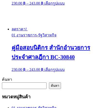
Price
This
230.00
฿
–
243.00
฿
เลือกรูปแบบ
range:
product
has
230.00 ฿
multiple
through
variants.
243.00 ฿
The
options
ลดราคา!
may
01 งานราชการ-รัฐวิสาหกิจ
be
chosen
on
คู่มือสอบนิติกร สำนักอำนวยการ
the
product
ประจำศาลฎีกา BC-30840
page
Price
This
230.00
฿
–
243.00
฿
เลือกรูปแบบ
range:
product
has
230.00 ฿
ค้นหา
multiple
through
variants.
ค้นหา
243.00 ฿
The
options
หมวดหมู่สินค้า
may
be
chosen
01 งานราชการ-รัฐวิสาหกิจ