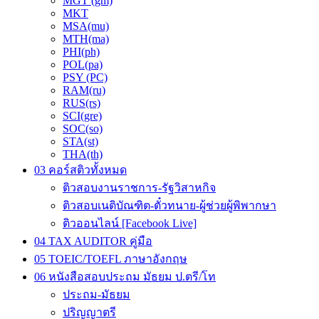
MGT (gm)
MKT
MSA(mu)
MTH(ma)
PHI(ph)
POL(pa)
PSY (PC)
RAM(ru)
RUS(rs)
SCI(gre)
SOC(so)
STA(st)
THA(th)
03 คอร์สติวทั้งหมด
ติวสอบงานราชการ-รัฐวิสาหกิจ
ติวสอบเนติบัณฑิต-ตั๋วทนาย-ผู้ช่วยผู้พิพากษา
ติวออนไลน์ [Facebook Live]
04 TAX AUDITOR คู่มือ
05 TOEIC/TOEFL ภาษาอังกฤษ
06 หนังสือสอบประถม มัธยม ป.ตรี/โท
ประถม-มัธยม
ปริญญาตรี