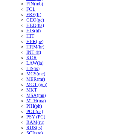
FIN(mb)
FOL
FRE(fr)
GEO(ge)
HED(ha)
HIS(hi)
HIT
HPR(pe)
HRM(hr)
INT (it)
KOR
LAW(la)
LIS(is)
MCS(mc)
MER(mr)
MGT (gm)
MKT
MSA(mu)
MTH(ma)
PHI(ph)
POL(pa)
PSY (PC)
RAM(ru)
RUS(rs)
SCI(gre)