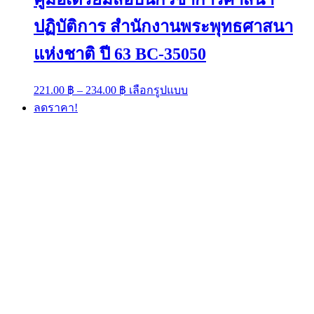
ปฏิบัติการ สำนักงานพระพุทธศาสนา
แห่งชาติ ปี 63 BC-35050
Price
This
221.00
฿
–
234.00
฿
เลือกรูปแบบ
range:
product
ลดราคา!
has
221.00 ฿
multiple
through
variants.
234.00 ฿
The
options
may
be
chosen
on
the
product
page