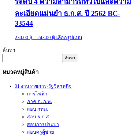
ระดับ 4 ความสามารถทั่วไปและความ
page
ละเอียดแม่นยำ ธ.ก.ส. ปี 2562 BC-
33544
Price
This
230.00
฿
–
243.00
฿
เลือกรูปแบบ
range:
product
has
230.00 ฿
ค้นหา
multiple
through
variants.
ค้นหา
243.00 ฿
The
options
หมวดหมู่สินค้า
may
be
chosen
01 งานราชการ-รัฐวิสาหกิจ
on
การไฟฟ้า
the
ภาค ก. ก.พ.
product
page
สอบ กทม.
สอบ ธ.ก.ส.
สอบการประปา
สอบครูผู้ช่วย