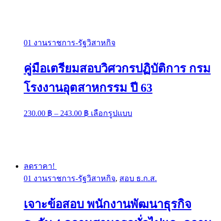
01 งานราชการ-รัฐวิสาหกิจ
คู่มือเตรียมสอบวิศวกรปฏิบัติการ กรม
โรงงานอุตสาหกรรม ปี 63
Price
This
230.00
฿
–
243.00
฿
เลือกรูปแบบ
range:
product
has
230.00 ฿
multiple
through
variants.
243.00 ฿
The
options
ลดราคา!
may
01 งานราชการ-รัฐวิสาหกิจ
,
สอบ ธ.ก.ส.
be
chosen
on
เจาะข้อสอบ พนักงานพัฒนาธุรกิจ
the
product