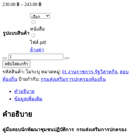
Price
230.00
฿
–
243.00
฿
range:
230.00 ฿
through
หนังสือ
243.00 ฿
หนังสือ
รูปแบบสินค้า
ไฟล์
pdf
ไฟล์ pdf
ล้างค่า
คู่มือ
หยิบใส่ตะกร้า
สอบ
รหัสสินค้า:
ไม่ระบุ
หมวดหมู่:
01 งานราชการ-รัฐวิสาหกิจ
,
สอบ
นัก
ท้องถิ่น
ป้ายกำกับ:
กรมส่งเสริมการปกครองท้องถิ่น
พัฒนา
ชุมชน
คำอธิบาย
ปฏิบัติ
ข้อมูลเพิ่มเติม
การ
กรม
คำอธิบาย
ส่ง
เสริม
คู่มือสอบนักพัฒนาชุมชนปฏิบัติการ กรมส่งเสริมการปกครอง
การ