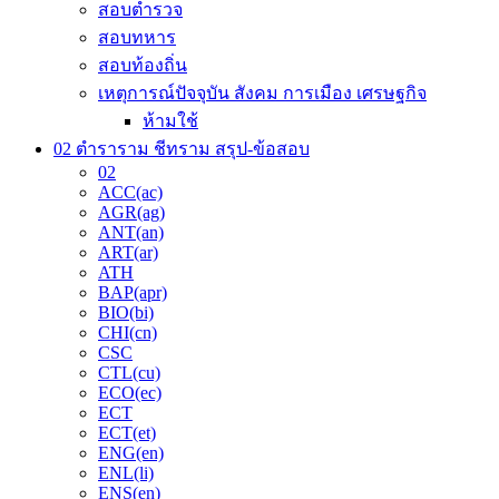
สอบตำรวจ
สอบทหาร
สอบท้องถิ่น
เหตุการณ์ปัจจุบัน สังคม การเมือง เศรษฐกิจ
ห้ามใช้
02 ตำราราม ชีทราม สรุป-ข้อสอบ
02
ACC(ac)
AGR(ag)
ANT(an)
ART(ar)
ATH
BAP(apr)
BIO(bi)
CHI(cn)
CSC
CTL(cu)
ECO(ec)
ECT
ECT(et)
ENG(en)
ENL(li)
ENS(en)