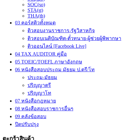
SOC(so)
STA(st)
THA(th)
03 คอร์สติวทั้งหมด
ติวสอบงานราชการ-รัฐวิสาหกิจ
ติวสอบเนติบัณฑิต-ตั๋วทนาย-ผู้ช่วยผู้พิพากษา
ติวออนไลน์ [Facebook Live]
04 TAX AUDITOR คู่มือ
05 TOEIC/TOEFL ภาษาอังกฤษ
06 หนังสือสอบประถม มัธยม ป.ตรี/โท
ประถม-มัธยม
ปริญญาตรี
ปริญญาโท
07 หนังสือกฎหมาย
08 หนังสือสอบราชการอื่นๆ
09 คลังข้อสอบ
ปิดปรับปรุง
ตะกร้าสินค้า