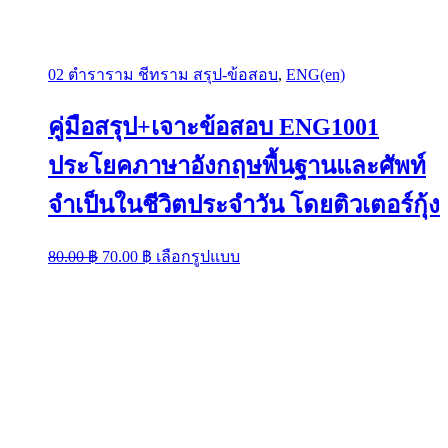
02 ตำราราม ชีทราม สรุป-ข้อสอบ
,
ENG(en)
คู่มือสรุป+เจาะข้อสอบ ENG1001
ประโยคภาษาอังกฤษพื้นฐานและศัพท์
จำเป็นในชีวิตประจำวัน โดยติวเตอร์กุ้ง
Original
Current
This
80.00
฿
70.00
฿
เลือกรูปแบบ
price
price
product
was:
is:
has
multiple
80.00 ฿.
70.00 ฿.
variants.
The
options
may
be
chosen
on