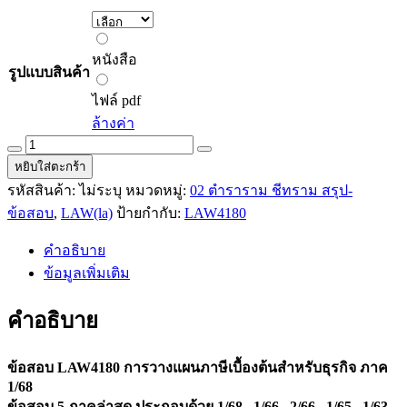
51.00 ฿
through
หนังสือ
60.00 ฿
หนังสือ
รูปแบบสินค้า
ไฟล์
pdf
ไฟล์ pdf
ล้างค่า
ข้อสอบ
LAW4180
หยิบใส่ตะกร้า
การ
รหัสสินค้า:
ไม่ระบุ
หมวดหมู่:
02 ตำราราม ชีทราม สรุป-
วางแผน
ข้อสอบ
,
LAW(la)
ป้ายกำกับ:
LAW4180
ภาษี
คำอธิบาย
เบื้อง
ข้อมูลเพิ่มเติม
ต้น
สำหรับ
คำอธิบาย
ธุรกิจ
ภาค
1/68
ข้อสอบ LAW4180 การวางแผนภาษีเบื้องต้นสำหรับธุรกิจ ภาค
quantity
1/68
ข้อสอบ 5 ภาคล่าสุด ประกอบด้วย 1/68 , 1/66 , 2/66 , 1/65 , 1/63