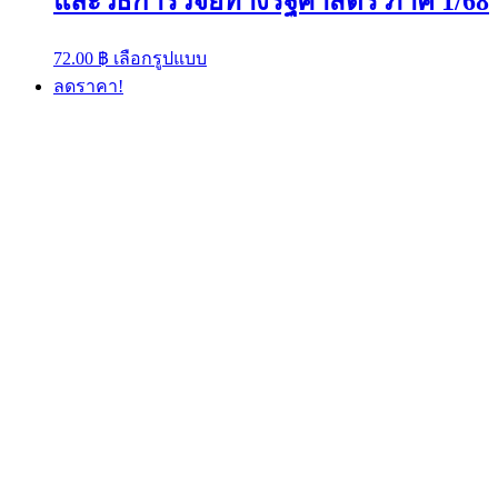
และวิธีการวิจัยทางรัฐศาสตร์ ภาค 1/68
This
72.00
฿
เลือกรูปแบบ
product
ลดราคา!
has
multiple
variants.
The
options
may
be
chosen
on
the
product
page