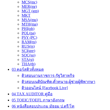
MCS(mc)
MER(mr)
MGT (gm)
MKT
MSA(mu)
MTH(ma)
PHI(ph)
POL(pa)
PSY (PC)
RAM(ru)
RUS(rs)
SCI(gre)
SOC(so)
STA(st)
THA(th)
03 คอร์สติวทั้งหมด
ติวสอบงานราชการ-รัฐวิสาหกิจ
ติวสอบเนติบัณฑิต-ตั๋วทนาย-ผู้ช่วยผู้พิพากษา
ติวออนไลน์ [Facebook Live]
04 TAX AUDITOR คู่มือ
05 TOEIC/TOEFL ภาษาอังกฤษ
06 หนังสือสอบประถม มัธยม ป.ตรี/โท