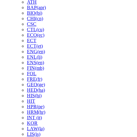
ATH
BAP(apr)
BIO(bi)
CHI(cn)
CSC
CTL(cu)
ECO(ec)
ECT
ECT(et)
ENG(en)
ENL(li)
ENS(en)
FIN(mb)
FOL
FRE(fr)
GEO(ge)
HED(ha)
HIS(hi)
HIT
HPR(pe)
HRM(hr)
INT (it)
KOR
LAW(la)
LIS(is)