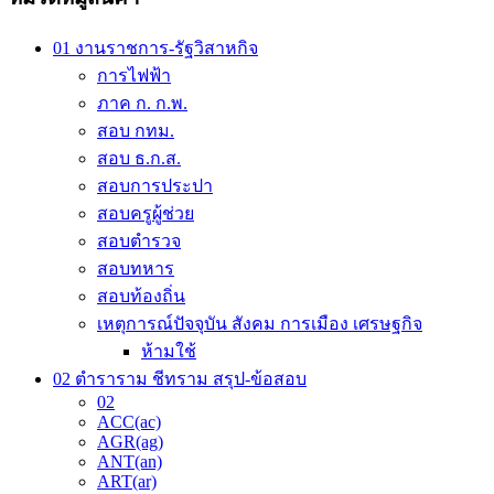
01 งานราชการ-รัฐวิสาหกิจ
การไฟฟ้า
ภาค ก. ก.พ.
สอบ กทม.
สอบ ธ.ก.ส.
สอบการประปา
สอบครูผู้ช่วย
สอบตำรวจ
สอบทหาร
สอบท้องถิ่น
เหตุการณ์ปัจจุบัน สังคม การเมือง เศรษฐกิจ
ห้ามใช้
02 ตำราราม ชีทราม สรุป-ข้อสอบ
02
ACC(ac)
AGR(ag)
ANT(an)
ART(ar)