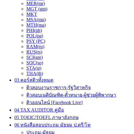
MER(mr)
MGT (gm)
MKT
MSA(mu)
MTH(ma)
PHI(ph)
POL(pa)
PSY (PC)
RAM(ru)
RUS(rs)
SCI(gre)
SOC(so)
STA(st)
THA(th)
03 คอร์สติวทั้งหมด
ติวสอบงานราชการ-รัฐวิสาหกิจ
ติวสอบเนติบัณฑิต-ตั๋วทนาย-ผู้ช่วยผู้พิพากษา
ติวออนไลน์ [Facebook Live]
04 TAX AUDITOR คู่มือ
05 TOEIC/TOEFL ภาษาอังกฤษ
06 หนังสือสอบประถม มัธยม ป.ตรี/โท
ประถม-มัธยม