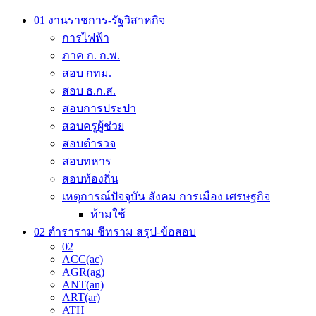
be
chosen
01 งานราชการ-รัฐวิสาหกิจ
on
การไฟฟ้า
the
ภาค ก. ก.พ.
product
page
สอบ กทม.
สอบ ธ.ก.ส.
สอบการประปา
สอบครูผู้ช่วย
สอบตำรวจ
สอบทหาร
สอบท้องถิ่น
เหตุการณ์ปัจจุบัน สังคม การเมือง เศรษฐกิจ
ห้ามใช้
02 ตำราราม ชีทราม สรุป-ข้อสอบ
02
ACC(ac)
AGR(ag)
ANT(an)
ART(ar)
ATH