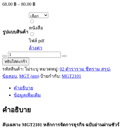
Price
68.00
฿
–
80.00
฿
range:
68.00 ฿
through
หนังสือ
80.00 ฿
หนังสือ
รูปแบบสินค้า
ไฟล์
pdf
ไฟล์ pdf
ล้างค่า
ลับ
หยิบใส่ตะกร้า
เฉพาะ
MGT2101
รหัสสินค้า:
ไม่ระบุ
หมวดหมู่:
02 ตำราราม ชีทราม สรุป-
หลัก
ข้อสอบ
,
MGT (gm)
ป้ายกำกับ:
MGT2101
การ
คำอธิบาย
จัดการ
ข้อมูลเพิ่มเติม
ธุรกิจ
ฉบับ
คำอธิบาย
อ่าน
ผ่าน
ชัวร์
ลับเฉพาะ MGT2101 หลักการจัดการธุรกิจ ฉบับอ่านผ่านชัวร์