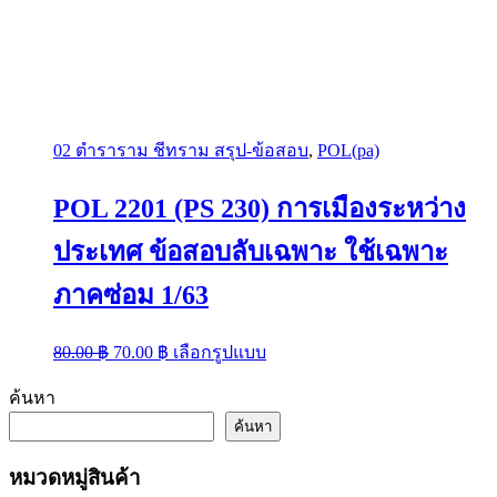
02 ตำราราม ชีทราม สรุป-ข้อสอบ
,
POL(pa)
POL 2201 (PS 230) การเมืองระหว่าง
ประเทศ ข้อสอบลับเฉพาะ ใช้เฉพาะ
ภาคซ่อม 1/63
Original
Current
This
80.00
฿
70.00
฿
เลือกรูปแบบ
price
price
product
was:
is:
has
ค้นหา
multiple
80.00 ฿.
70.00 ฿.
variants.
ค้นหา
The
options
หมวดหมู่สินค้า
may