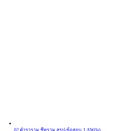
02 ตำราราม ชีทราม สรุป-ข้อสอบ
,
LAW(la)