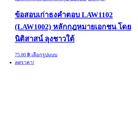
ข้อสอบเก่าธงคำตอบ LAW1102
(LAW1002) หลักกฎหมายเอกชน โดย
นิติสาสน์ ลุงชาวใต้
This
75.00
฿
เลือกรูปแบบ
product
ลดราคา!
has
multiple
variants.
The
options
may
be
chosen
on
the
product
page