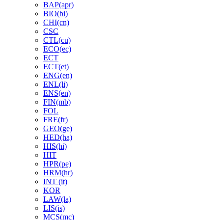
BAP(apr)
BIO(bi)
CHI(cn)
CSC
CTL(cu)
ECO(ec)
ECT
ECT(et)
ENG(en)
ENL(li)
ENS(en)
FIN(mb)
FOL
FRE(fr)
GEO(ge)
HED(ha)
HIS(hi)
HIT
HPR(pe)
HRM(hr)
INT (it)
KOR
LAW(la)
LIS(is)
MCS(mc)