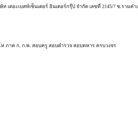
ิษัท เดอะเบสท์เซ็นเตอร์ อินเตอร์กรุ๊ป จำกัด เลขที่ 2145/7 ซ.รา
ี ป.โท ภาค ก. ก.พ. สอบครู สอบตำรวจ สอบทหาร ครบวงจร