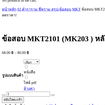
No products in the cart.
หน้าหลัก
02 ตำราราม ชีทราม สรุป-ข้อสอบ
MKT
ข้อสอบ MKT21
ลดราคา!
ข้อสอบ MKT2101 (MK203 ) หล
Price
68.00
฿
–
80.00
฿
range:
68.00 ฿
through
หนังสือ
80.00 ฿
หนังสือ
รูปแบบสินค้า
ไฟล์
pdf
ไฟล์ pdf
ล้างค่า
ข้อสอบ
MKT2101
หยิบใส่ตะกร้า
(MK203