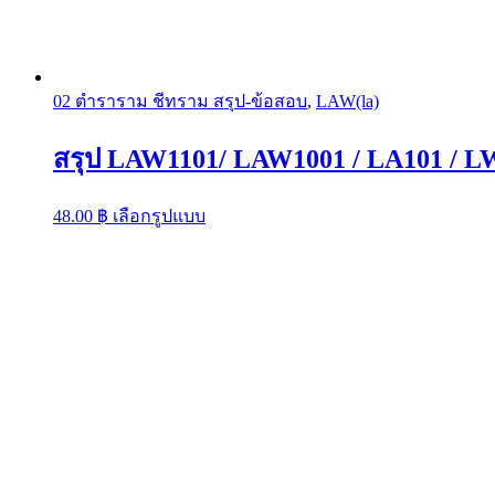
02 ตำราราม ชีทราม สรุป-ข้อสอบ
,
LAW(la)
สรุป LAW1101/ LAW1001 / LA101 /
This
48.00
฿
เลือกรูปแบบ
product
has
multiple
variants.
The
options
may
be
chosen
on
the
product
page