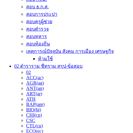
สอบ ธ.ก.ส.
สอบการประปา
สอบครูผู้ช่วย
สอบตำรวจ
สอบทหาร
สอบท้องถิ่น
เหตุการณ์ปัจจุบัน สังคม การเมือง เศรษฐกิจ
ห้ามใช้
02 ตำราราม ชีทราม สรุป-ข้อสอบ
02
ACC(ac)
AGR(ag)
ANT(an)
ART(ar)
ATH
BAP(apr)
BIO(bi)
CHI(cn)
CSC
CTL(cu)
ECO(ec)