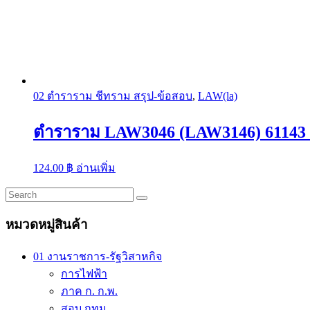
02 ตำราราม ชีทราม สรุป-ข้อสอบ
,
LAW(la)
ตำราราม LAW3046 (LAW3146) 61143 ก
124.00
฿
อ่านเพิ่ม
หมวดหมู่สินค้า
01 งานราชการ-รัฐวิสาหกิจ
การไฟฟ้า
ภาค ก. ก.พ.
สอบ กทม.