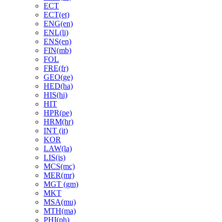
ECT
ECT(et)
ENG(en)
ENL(li)
ENS(en)
FIN(mb)
FOL
FRE(fr)
GEO(ge)
HED(ha)
HIS(hi)
HIT
HPR(pe)
HRM(hr)
INT (it)
KOR
LAW(la)
LIS(is)
MCS(mc)
MER(mr)
MGT (gm)
MKT
MSA(mu)
MTH(ma)
PHI(ph)