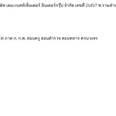
ิษัท เดอะเบสท์เซ็นเตอร์ อินเตอร์กรุ๊ป จำกัด เลขที่ 2145/7 ซ.รา
ี ป.โท ภาค ก. ก.พ. สอบครู สอบตำรวจ สอบทหาร ครบวงจร