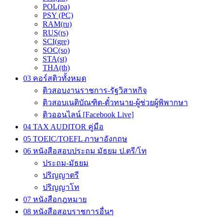
POL(pa)
PSY (PC)
RAM(ru)
RUS(rs)
SCI(gre)
SOC(so)
STA(st)
THA(th)
03 คอร์สติวทั้งหมด
ติวสอบงานราชการ-รัฐวิสาหกิจ
ติวสอบเนติบัณฑิต-ตั๋วทนาย-ผู้ช่วยผู้พิพากษา
ติวออนไลน์ [Facebook Live]
04 TAX AUDITOR คู่มือ
05 TOEIC/TOEFL ภาษาอังกฤษ
06 หนังสือสอบประถม มัธยม ป.ตรี/โท
ประถม-มัธยม
ปริญญาตรี
ปริญญาโท
07 หนังสือกฎหมาย
08 หนังสือสอบราชการอื่นๆ