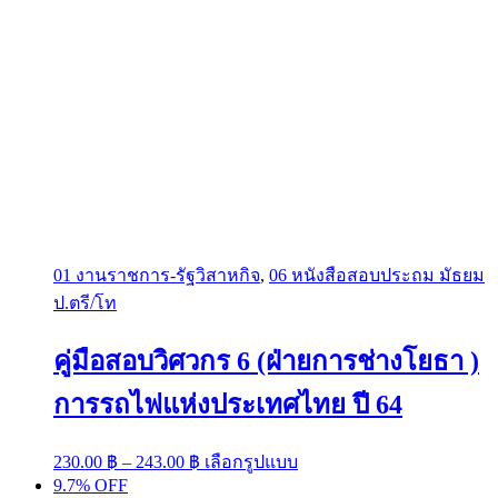
01 งานราชการ-รัฐวิสาหกิจ
,
06 หนังสือสอบประถม มัธยม
ป.ตรี/โท
คู่มือสอบวิศวกร 6 (ฝ่ายการช่างโยธา )
การรถไฟแห่งประเทศไทย ปี 64
Price
This
230.00
฿
–
243.00
฿
เลือกรูปแบบ
range:
product
9.7% OFF
has