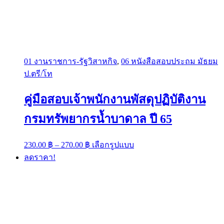
01 งานราชการ-รัฐวิสาหกิจ
,
06 หนังสือสอบประถม มัธยม
ป.ตรี/โท
คู่มือสอบเจ้าพนักงานพัสดุปฏิบัติงาน
กรมทรัพยากรน้ำบาดาล ปี 65
Price
This
230.00
฿
–
270.00
฿
เลือกรูปแบบ
range:
product
ลดราคา!
has
230.00 ฿
multiple
through
variants.
270.00 ฿
The
options
may
be
chosen