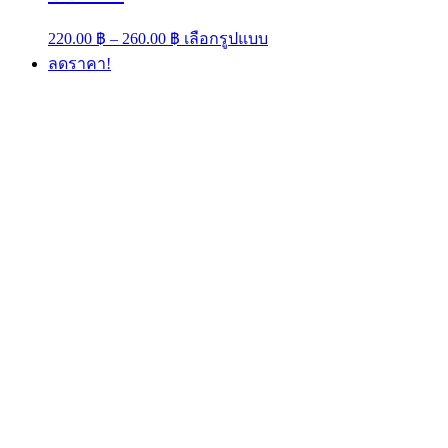
Price
This
220.00
฿
–
260.00
฿
เลือกรูปแบบ
range:
product
ลดราคา!
has
220.00 ฿
multiple
through
variants.
260.00 ฿
The
options
may
be
chosen
on
the
product
page