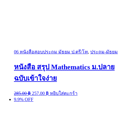
06 หนังสือสอบประถม มัธยม ป.ตรี/โท
,
ประถม-มัธยม
หนังสือ สรุป Mathematics ม.ปลาย
ฉบับเข้าใจง่าย
Original
Current
285.00
฿
257.00
฿
หยิบใส่ตะกร้า
price
price
9.9% OFF
was:
is:
285.00 ฿.
257.00 ฿.