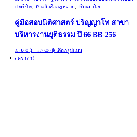
ป.ตรี/โท
,
07 หนังสือกฎหมาย
,
ปริญญาโท
คู่มือสอบนิติศาสตร์ ปริญญาโท สาขา
บริหารงานยุติธรรม ปี 66 BB-256
Price
This
230.00
฿
–
270.00
฿
เลือกรูปแบบ
range:
product
ลดราคา!
has
230.00 ฿
multiple
through
variants.
270.00 ฿
The
options
may
be
chosen
on
the
product
page