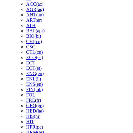
ACC(ac)
AGR(ag)
ANT(an)
ART(ar)
ATH
BAP(apr)
BIO(bi)
CHI(cn)
CSC
CTL(cu)
ECO(ec)
ECT
ECT(et)
ENG(en)
ENL(li)
ENS(en)
FIN(mb)
FOL
FRE(fr)
GEO(ge)
HED(ha)
HIS(hi)
HIT
HPR(pe)
HRM(hr)