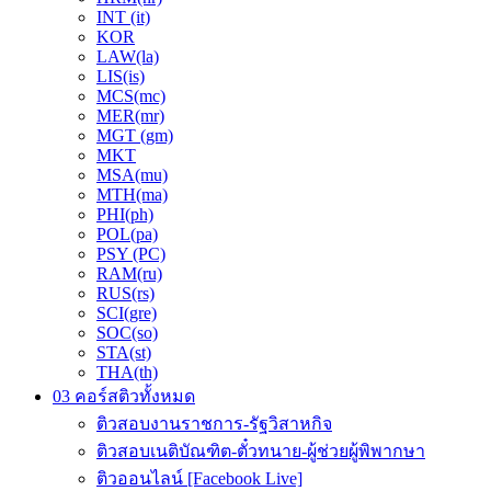
INT (it)
KOR
LAW(la)
LIS(is)
MCS(mc)
MER(mr)
MGT (gm)
MKT
MSA(mu)
MTH(ma)
PHI(ph)
POL(pa)
PSY (PC)
RAM(ru)
RUS(rs)
SCI(gre)
SOC(so)
STA(st)
THA(th)
03 คอร์สติวทั้งหมด
ติวสอบงานราชการ-รัฐวิสาหกิจ
ติวสอบเนติบัณฑิต-ตั๋วทนาย-ผู้ช่วยผู้พิพากษา
ติวออนไลน์ [Facebook Live]