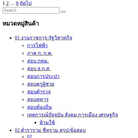
was:
is:
Posts
1
2
…
8
ถัดไป
485.00 ฿.
437.00 ฿.
pagination
หมวดหมู่สินค้า
01 งานราชการ-รัฐวิสาหกิจ
การไฟฟ้า
ภาค ก. ก.พ.
สอบ กทม.
สอบ ธ.ก.ส.
สอบการประปา
สอบครูผู้ช่วย
สอบตำรวจ
สอบทหาร
สอบท้องถิ่น
เหตุการณ์ปัจจุบัน สังคม การเมือง เศรษฐกิจ
ห้ามใช้
02 ตำราราม ชีทราม สรุป-ข้อสอบ
02